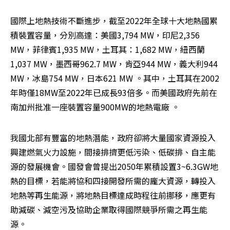
國際上地熱技術不斷進步，截至2022年全球十大地熱國累
積裝置容量，分別高達：美國3,794 MW，印尼2,356 
MW，菲律賓1,935 MW，土耳其：1,682 MW，紐西蘭 
1,037 MW，墨西哥962.7 MW，肯亞944 MW，義大利944 
MW，冰島754 MW，日本621 MW 。其中，土耳其在2002
年時僅18MW至2022年已成長93倍多。而美國政府先前在
南加州批准一座裝置容量900MW的地熱電廠 。
我國北部有豐富的地熱潛能，政府卻將大量國家資源投入
興建燃氣火力設施，間接排擠更低污染、低碳排、自主能
源的發展機會。國發會曾提出2050年累積設置3~6.3GW地
熱的目標，若能將協和四接開發所需的龐大資源，轉投入
地熱等再生能源，將地熱目標達成時程往前挪移，應更有
助減碳、減空污及協助企業取得國際競爭所需之再生能
源。