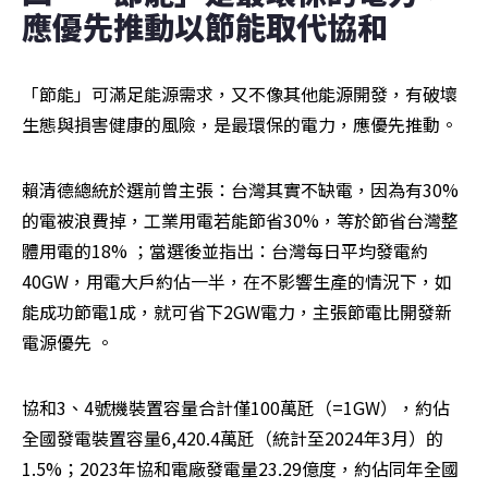
應優先推動以節能取代協和
「節能」可滿足能源需求，又不像其他能源開發，有破壞
生態與損害健康的風險，是最環保的電力，應優先推動。
賴清德總統於選前曾主張：台灣其實不缺電，因為有30%
的電被浪費掉，工業用電若能節省30%，等於節省台灣整
體用電的18% ；當選後並指出：台灣每日平均發電約
40GW，用電大戶約佔一半，在不影響生產的情況下，如
能成功節電1成，就可省下2GW電力，主張節電比開發新
電源優先 。
協和3、4號機裝置容量合計僅100萬瓩（=1GW），約佔
全國發電裝置容量6,420.4萬瓩（統計至2024年3月）的
1.5%；2023年協和電廠發電量23.29億度，約佔同年全國