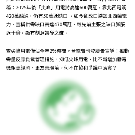
稱：2025年後「尖峰」用電將高達600萬瓩，靠北西電網
420萬融通，仍有50萬瓩缺口 。如今卻改口避談北西輸電
力，宣稱供需缺口高達470萬瓩，較先前主張之缺口膨脹
近十倍，顯有刻意誤導之嫌。
查尖峰用電僅佔全年2%時間。台電曾刊登廣告宣導：推動
需量反應負載管理措施，抑低尖峰用電，比不斷增加發電
機組更經濟、更友善環境。何不在協和爭議中落實？