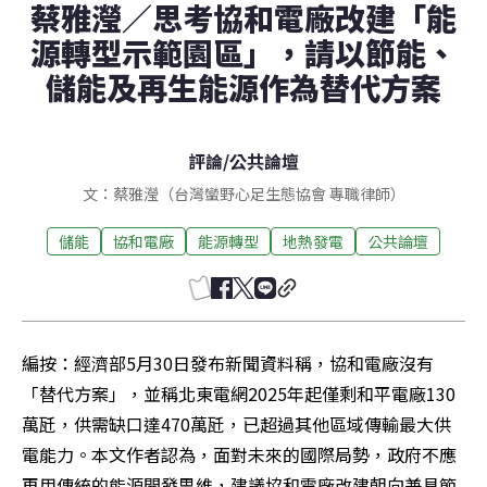
蔡雅瀅／思考協和電廠改建「能
源轉型示範園區」，請以節能、
儲能及再生能源作為替代方案
評論
/
公共論壇
文：蔡雅瀅（台灣蠻野心足生態協會 專職律師）
儲能
協和電廠
能源轉型
地熱發電
公共論壇
編按：經濟部5月30日發布新聞資料稱，協和電廠沒有
「替代方案」，並稱北東電網2025年起僅剩和平電廠130
萬瓩，供需缺口達470萬瓩，已超過其他區域傳輸最大供
電能力。本文作者認為，面對未來的國際局勢，政府不應
再用傳統的能源開發思維，建議協和電廠改建朝向兼具節