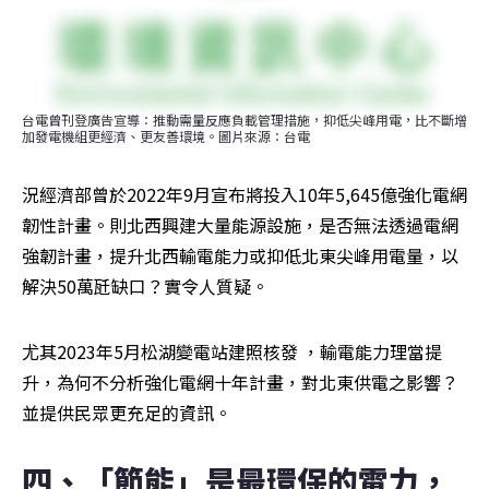
台電曾刊登廣告宣導：推動需量反應負載管理措施，抑低尖峰用電，比不斷增
加發電機組更經濟、更友善環境。圖片來源：台電
況經濟部曾於2022年9月宣布將投入10年5,645億強化電網
韌性計畫。則北西興建大量能源設施，是否無法透過電網
強韌計畫，提升北西輸電能力或抑低北東尖峰用電量，以
解決50萬瓩缺口？實令人質疑。
尤其2023年5月松湖變電站建照核發 ，輸電能力理當提
升，為何不分析強化電網十年計畫，對北東供電之影響？
並提供民眾更充足的資訊。
四、「節能」是最環保的電力，