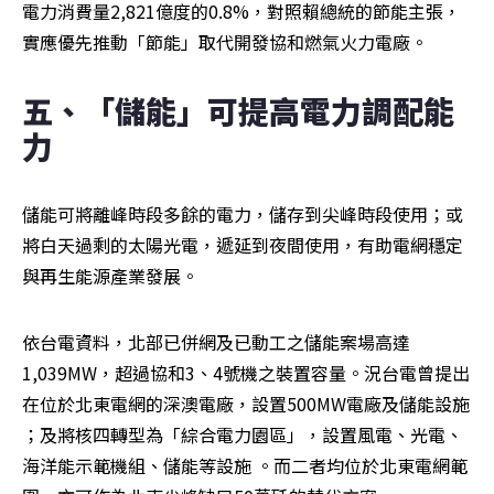
電力消費量2,821億度的0.8%，對照賴總統的節能主張，
實應優先推動「節能」取代開發協和燃氣火力電廠。
五、「儲能」可提高電力調配能
力
儲能可將離峰時段多餘的電力，儲存到尖峰時段使用；或
將白天過剩的太陽光電，遞延到夜間使用，有助電網穩定
與再生能源產業發展。
依台電資料，北部已併網及已動工之儲能案場高達
1,039MW，超過協和3、4號機之裝置容量。況台電曾提出
在位於北東電網的深澳電廠，設置500MW電廠及儲能設施 
；及將核四轉型為「綜合電力園區」，設置風電、光電、
海洋能示範機組、儲能等設施 。而二者均位於北東電網範