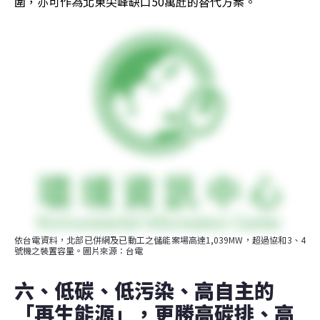
圍，亦可作為北東尖峰缺口50萬瓩的替代方案。
依台電資料，北部已併網及已動工之儲能案場高達1,039MW，超過協和3、4
號機之裝置容量。圖片來源：台電
六、低碳、低污染、高自主的
「再生能源」，更勝高碳排、高