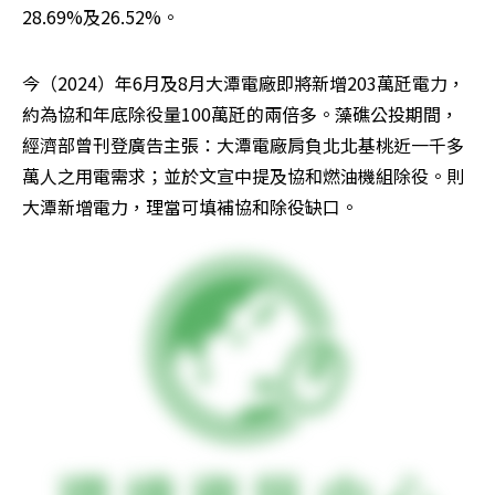
28.69%及26.52%。
今（2024）年6月及8月大潭電廠即將新增203萬瓩電力，
約為協和年底除役量100萬瓩的兩倍多。藻礁公投期間，
經濟部曾刊登廣告主張：大潭電廠肩負北北基桃近一千多
萬人之用電需求；並於文宣中提及協和燃油機組除役。則
大潭新增電力，理當可填補協和除役缺口。