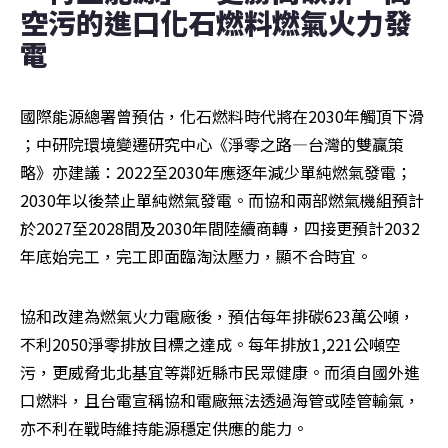
空污的進口化石燃料燃氣火力發
電
國際能源總署曾預估，化石燃料時代將在2030年觸頂下滑 
；中研院環境變遷研究中心《淨零之路—台灣的雙贏策
略》亦建議：2022至2030年應逐年減少單純燃氣發電；
2030年以後禁止單純燃氣發電。而協和兩部燃氣機組預計
於2027至2028間及2030年間陸續商轉，四接更預計2032
年底始完工，完工即面臨淘汰壓力，顯不合時宜。
協和改建為燃氣火力電廠後，預估每年排碳623萬公噸，
不利2050淨零排放目標之達成。每年排放1,221公噸空
污，更威脅北北基宜等鄰近縣市民眾健康。而須自國外進
口燃料，且台電宣稱協和電廠無法透過海管或陸管輸氣，
亦不利在戰時維持能源穩定供應的能力。