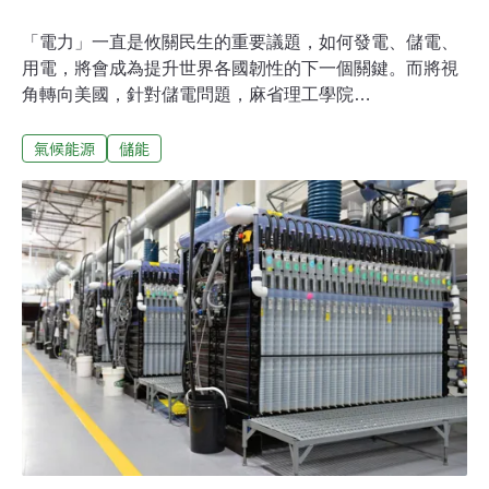
「電力」一直是攸關民生的重要議題，如何發電、儲電、
用電，將會成為提升世界各國韌性的下一個關鍵。而將視
角轉向美國，針對儲電問題，麻省理工學院
（Massachusetts Institute of Technology, MIT）的團隊正
氣候能源
儲能
著手研究，如何將電力「存進你家牆壁裡」。透過將奈米
材料「超細碳黑（ultra-fine carbon black）」，與水泥、
水、電解質混合，麻省理工學院團隊成功製造出一種「儲
能混凝土」——「ec^3」，這種混凝土中的成分可以形成
導電網路，使其具備類似「電容」的功能，既能儲存也能
釋放電力。「鋰」和「鈷」都不再需要了？ 「儲能混凝
土」的關鍵配方其實很簡單目前最新版本的「ec^3」，每
立方公尺可儲存超過2000瓦時（1瓦時 = 1瓦特*1小時）的
能量，足以供應一台冰箱一整天的電力，麻省理工團隊評
估，大約5立方公尺的混凝土，就能供應一般家庭的每日
用電需求。為什麼「e