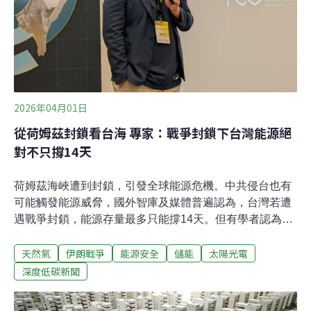
2026年04月01日
從荷姆茲封鎖看台海 專家：戰爭封鎖下台灣能源絕
對不只撐14天
荷姆茲海峽遭到封鎖，引發全球能源危機。中共侵台也有
可能觸發能源威脅，國外智庫及媒體普遍認為，台灣若遭
遇戰爭封鎖，能源存量最多只能撐14天。但有學者認為，
台灣的能源存量絕對不只14天，甚至可以支撐200天以
天然氣
伊朗戰爭
能源安全
儲能
太陽光電
上。黑熊民防教育協會、烏克蘭自由民主聯盟共同舉辦
「2026台灣民防年會」，3月29日下午的場次聚焦能源韌
深度低碳新聞
性議題。戰爭封鎖下台灣能源可以撐多久？ 專家：絕對不
只14天台灣高達八成電力仰賴進口化石燃料，船東可能因