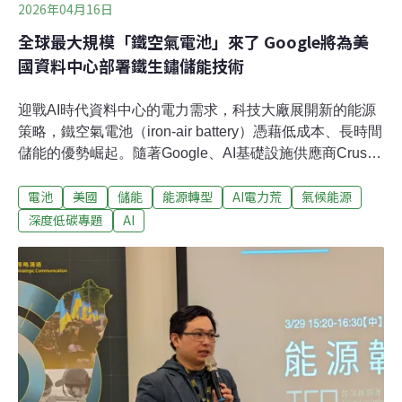
2026年04月16日
全球最大規模「鐵空氣電池」來了 Google將為美
國資料中心部署鐵生鏽儲能技術
迎戰AI時代資料中心的電力需求，科技大廠展開新的能源
策略，鐵空氣電池（iron-air battery）憑藉低成本、長時間
儲能的優勢崛起。隨著Google、AI基礎設施供應商Crusoe
等接連簽下大單，發展備受矚目。用「生鏽」原理做成電
電池
美國
儲能
能源轉型
AI電力荒
氣候能源
池一般來說，氧化生鏽不算優點，鐵空氣電池卻能利用這
個電化學反應來發電。電力過剩時，對電池充電，讓鐵鏽
深度低碳專題
AI
還原成鐵，將能量先儲存下來。需要電力時，再讓鐵與空
氣中的氧產生作用，生鏽的同時會釋放出電子，產生電
力。研發鐵空氣電池多年的新創公司Form Energy解釋，
每個電池單元（cell）由鐵粒、電極、電解液組成。將電
池單元堆疊組合，就能成為電池模組（module），可依需
要擴大規模。如今已能以高效率的方式儲存電能，可長達
100小時。