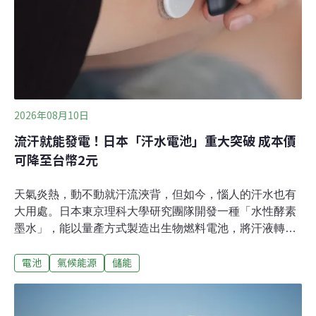
2026年08月10日
流汗就能發電！日本「汗水電池」重大突破 成本價
可降至台幣2元
天氣炎熱，動不動就汗流浹背，但如今，惱人的汗水也有
大用處。日本東京理科大學研究團隊開發一種「水性酵素
墨水」，能以量產方式製造出生物燃料電池，將汗液轉換
成電力。未來，穿戴式裝置附上這種電池，就能靠「流
電池
氣候能源
儲能
汗」而有源源不絕的電力。汗水中的乳酸，源源不絕的電
池燃料現代人追求健康，穿戴式檢測與裝置成為趨勢，但
這些又輕又小的設備只能裝上微型電池，電力用完就無法
運作。如何讓電池既輕巧，還能源源不絕？用汗水發電的