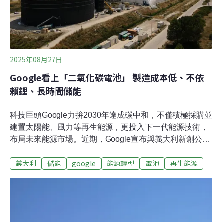
2025年08月27日
Google看上「二氧化碳電池」 製造成本低、不依
賴鋰、長時間儲能
科技巨頭Google力拚2030年達成碳中和，不僅積極採購並
建置太陽能、風力等再生能源，更投入下一代能源技術，
布局未來能源市場。近期，Google宣布與義大利新創公司
Energy Dome展開長期合作，將導入其創新的長時間儲能
義大利
儲能
google
能源轉型
電池
再生能源
技術「二氧化碳電池」，可支援8至24小時的能源儲存與
釋放，有望提升能源調度彈性。低成本、長壽命CO2電
池，助Google朝CFE 24/7邁進位於義大利的Energy
Dome於2020年成立，已在義大利、美國和印度簽署多個
商業規模合約，2022年在義大利薩丁尼島啟動第一個大型