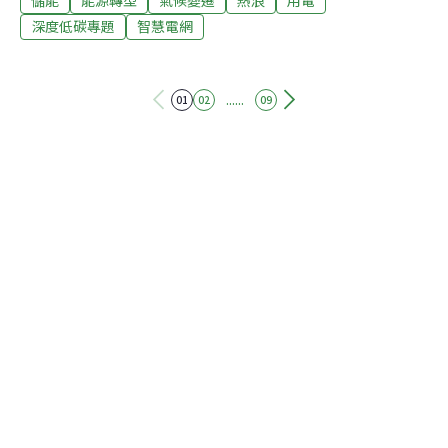
儲能
能源轉型
氣候變遷
熱浪
用電
臣。用電需求暴增 電廠卻難全力發電根據Ember，6月28
深度低碳專題
智慧電網
日至7月2日期間，西班牙和法國都出現超過40℃的高溫，
與一週前相比，德國平均高溫也上升了9℃。高溫推升用
電量，西班牙增加了14%，法國9%，德國6%。尖峰用電
......
01
02
09
更是大幅提升。理應全力支援的電廠與電網，這時卻接連
出狀況。Ember指出，7月1日當天義大利疑似電纜過熱而
大規模停電。此外，燃煤電廠的運作需要冷卻水，在氣溫
與水溫過高的情況下，只能減少發電量。法國核電廠也遇
上麻煩，18座之中有17座降載，有的甚至全面停擺。根據
輸電系統運營商（TSO）的紀錄，除了核電廠排定的維修
或歲修，7月