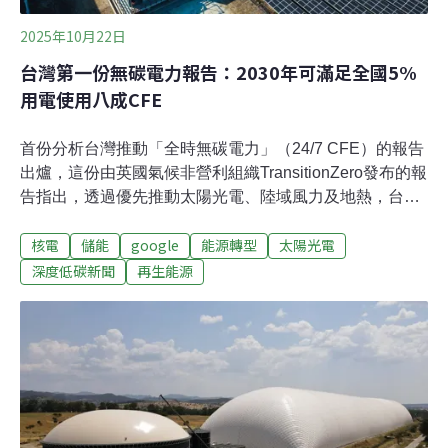
2025年10月22日
台灣第一份無碳電力報告：2030年可滿足全國5%
用電使用八成CFE
首份分析台灣推動「全時無碳電力」（24/7 CFE）的報告
出爐，這份由英國氣候非營利組織TransitionZero發布的報
告指出，透過優先推動太陽光電、陸域風力及地熱，台灣
可在2030年達成全國5%用電量的商業或工業用電戶使用
核電
儲能
google
能源轉型
太陽光電
80%的全時無碳電力，用電成本將比台電電費還便宜。
「24/7 CFE」是什麼？ 以小時為單位的綠電稽核24/7
深度低碳新聞
再生能源
CFE是指每一天24小時持續使用零碳排放的電力。
TransitionZero日前發布一份分析台灣推動24/7 CFE的最
新研究，21日與台灣科技媒體中心（SMC）合作召開記者
會。