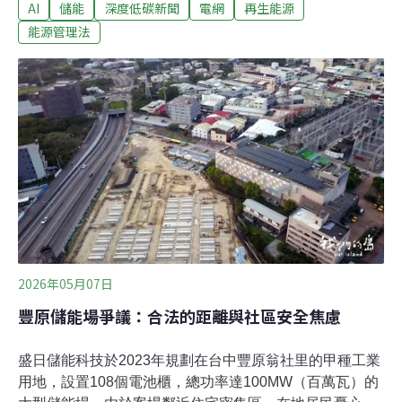
AI
儲能
深度低碳新聞
電網
再生能源
少自用發電及儲能。經濟部長龔明鑫表示，初步規劃將以
5MW作為討論基礎，約涵蓋700家業者，但仍須與各界協
能源管理法
商。針對半導體、資料中心 擬修法要求自備電源與儲能立
法院2019年修訂《再生能源發展條例》，訂出「用電大
戶」條款：契約容量達5MW以上的企業，須在5年內設置
契約容量10%的再生能源裝置容量，並給予5年緩衝期。
經濟部今（2026）年提出《能源管理法》修正草案，更進
一步要求半導體、資料中心等產業提升能源自給能力、降
低對電網的依賴，已於5月獲行政院核定。
2026年05月07日
豐原儲能場爭議：合法的距離與社區安全焦慮
盛日儲能科技於2023年規劃在台中豐原翁社里的甲種工業
用地，設置108個電池櫃，總功率達100MW（百萬瓦）的