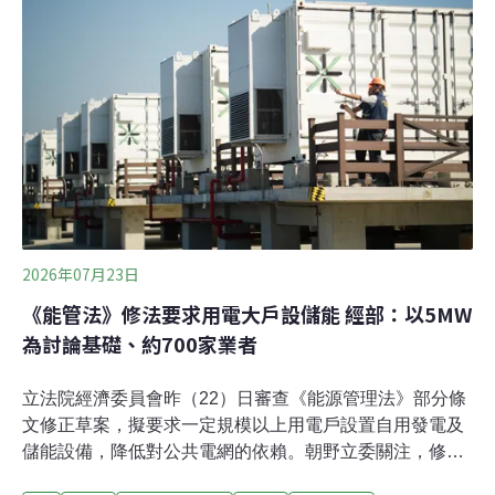
「酵素生物燃料電池」（Enzymatic biofuel cell, EBFC）
或許是解答。酵素生物燃料電池可利用酵素作為催化劑，
將人體的汗液、尿液、唾液等體液轉換成電力。其中，汗
液的應用最受期待。東京理科大學先進化學科副教授四反
田功研究團隊今年2月發表研究成果，他們以特殊的墨水
配方，克服傳統酵素生物燃料電池製造時程序複雜、品質
不穩的問題，可望讓電池進入量產的新紀元，成本大幅下
降。四反田功表示，這項
2026年07月23日
《能管法》修法要求用電大戶設儲能 經部：以5MW
為討論基礎、約700家業者
立法院經濟委員會昨（22）日審查《能源管理法》部分條
文修正草案，擬要求一定規模以上用電戶設置自用發電及
儲能設備，降低對公共電網的依賴。朝野立委關注，修法
是否沿用現行用電大戶5MW以上的門檻，以及業者應設多