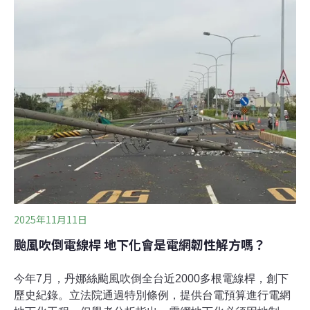
根，歐亞的啤酒廠、水泥廠、化工廠也紛紛加入熱電池的
行列。電力生熱，磚塊儲熱海尼根使用的熱電池來自美國
新創Rondo，運作的原理類似烤麵包機──電力轉換熱能，
加熱數千噸的磚塊，最高可達1500°C。耐火磚以特殊方式
堆疊，可儲存熱量數天，等同一座儲熱的電池。使用時，
讓冷空氣通過高溫磚塊，就可變成熱空氣或蒸汽，提供給
工廠。根據Rondo，熱電池每日的損耗率不到1%。Rondo
指出，用加熱耐火磚來儲存熱能並非新發明。耐火磚的材
料是矽、氧、鋁等，都是常見材料，沒有供應瓶頸的問
題。
2025年11月11日
颱風吹倒電線桿 地下化會是電網韌性解方嗎？
今年7月，丹娜絲颱風吹倒全台近2000多根電線桿，創下
歷史紀錄。立法院通過特別條例，提供台電預算進行電網