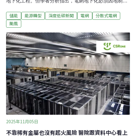
地下化工程。但學者分析指出，電網地下化必須因地制
宜，在易淹水等地區反而不應進行地下化；也要加強分散
儲能
能源轉型
深度低碳新聞
電網
分散式電網
式微電網建構，更能強化電網韌性。地下化能提升電網韌
性？ 台電：非萬靈丹丹娜絲風災後，行政院長卓榮泰下令
颱風
全面檢討電網地下化可行性，立院通過「丹娜絲颱風及
728豪雨災後復原重建特別條例」，其中80億預算要給台
電進行電網地下化工程，外界高度關注電桿下地進展。台
灣電力與能源工程協會11月5日舉辦研討會，邀請台電公
司、專家學者共同討論電網高架與地下化的可行性。台電
董事長曾文生指出，台電過去追求「可靠度」，希望設施
永遠不會壞，但實際上不可能不壞，因此近年追求韌性，
目標是受損之後可以快速復原。曾文生指出，「（電桿）
地下化是個好藥方」，但不是所有症狀適用，例如易淹水
的地區實施地下化，可能導致水淹進地下管溝難
2025年11月05日
不靠稀有金屬也沒有起火風險 醫院跟資料中心看上