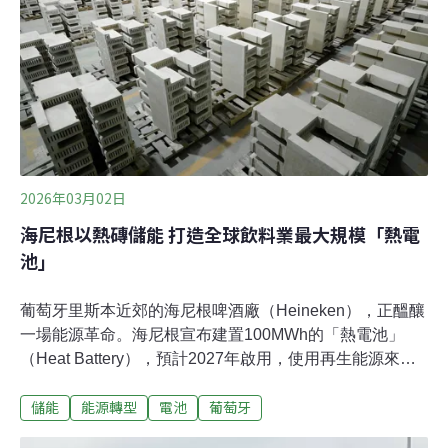
共軍封鎖不願運送LNG或煤炭來台。國外智庫及媒體普遍
認為，在戰爭封鎖下，台灣能源存量最多只能撐14天。科
技、民主與社會研究中心能源韌性組組長呂采穎則認為，
有效協調再生能源與天然氣、煤炭，足以涵蓋高達80%電
力需求，「台灣的電力韌性絕對不只有14天」。呂采穎指
出，台灣應與日本、韓國等友好國家建立正式的船隻調度
協調機制。此外，公開的航運資訊平台、完善的航運保
險，也能讓航運業者明確掌握台海的
2026年03月02日
海尼根以熱磚儲能 打造全球飲料業最大規模「熱電
池」
葡萄牙里斯本近郊的海尼根啤酒廠（Heineken），正醞釀
一場能源革命。海尼根宣布建置100MWh的「熱電池」
（Heat Battery），預計2027年啟用，使用再生能源來提
供生產啤酒所需的蒸汽。「熱電池」技術門檻低，不須爭
儲能
能源轉型
電池
葡萄牙
搶鋰電池就能儲能，可利用再生能源以穩定電力成本、降
低碳排。再加上建置快、可達商業規模等優點，除了海尼