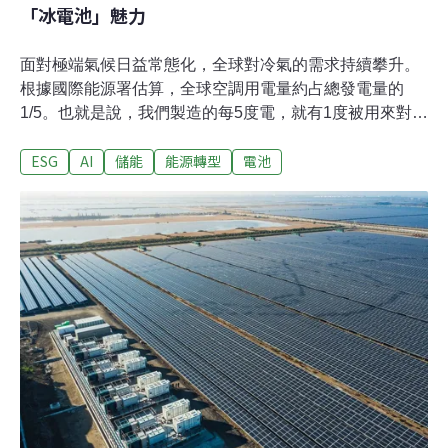
「冰電池」魅力
面對極端氣候日益常態化，全球對冷氣的需求持續攀升。
根據國際能源署估算，全球空調用電量約占總發電量的
1/5。也就是說，我們製造的每5度電，就有1度被用來對抗
炎熱。然而，冷卻帶來舒適的同時，也伴隨高碳排放。如
ESG
AI
儲能
能源轉型
電池
何在「維持涼爽」與「減少排放」之間取得平衡，已成為
難以化解的矛盾課題。但如今，一項看似古老卻又前衛的
技術正受到關注——「冰電池」（Ice Battery）。這種系
統並非儲存電能，而是儲存「冷能」：在夜間利用電力將
水結成冰，白天則透過冰的融化來產生冷氣。原理雖然簡
單，卻正悄然改變我們使用能源的方式與趨勢。這一種冰
電池的崛起，正好呼應當代淨零轉型的核心精神：重點不
是去製造更多能源，而是更聰明地分配能量。從醫院、商
辦到資料中心，這種新時代的「冷卻革命」正變得越來越
普及。冰電池是什麼？冰電池的運作邏輯，可以說是一座
連接時間的「橋梁」。夜晚電力需求較低、氣溫也較涼
時，系統啟動壓縮機將水結成冰；到了白