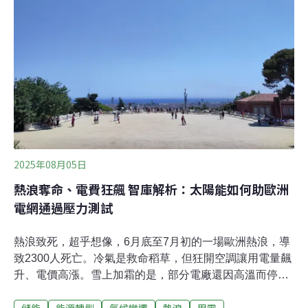
商業示範專案，規模達到20至200MW（千瓩）。
2025年08月05日
熱浪奪命、電費狂飆 智庫解析：太陽能如何助歐洲
電網通過壓力測試
熱浪致死，超乎想像，6月底至7月初的一場歐洲熱浪，導
致2300人死亡。冷氣是救命稻草，但狂開空調讓用電量飆
升、電價高漲。雪上加霜的是，部分電廠還因高溫而停擺
或降載。幸而歐洲未發生電網潰堤。歐洲能源智庫Ember
分析，太陽能破紀錄的發揮是這次電網通過壓力測試的功