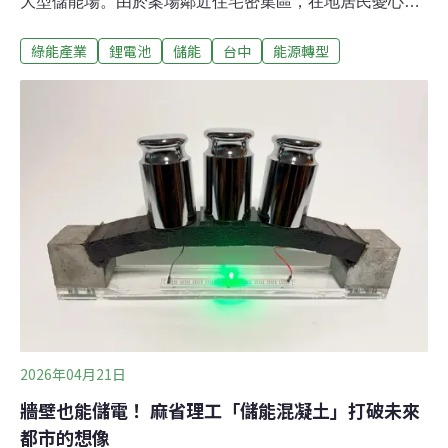
大型儲能場。由於案場鄰近住宅密集區，在地居民憂心影
響居住安全，多次發起陳抗行動。居民黃小姐站在自家陽
綠能產業
鋰電池
儲能
台中
能源轉型
台，就能清楚看見怪手與卡車持續進出整地施工。他表
示，翁社里屬於舊工業區，長期住工合一，自家距離儲能
場不到兩百公尺，附近民宅密集，還有幼兒園與國小，讓
他十分擔憂未來的公安風險與噪音問題。住在距離儲能場
僅一牆之隔的居民涂永能也指出，這座儲能場的規模遠超
一般工廠附屬設備，而是大型併網型儲能設施。「萬一鋰
電池燒起來，影響的不只是火災本身，還有後續的毒氣與
健康風險。」業者強調合法設置 防火牆加厚增高承租這塊
約3000坪土地的盛日儲能科技表示，案場自2023年起規
劃，量體為100MW，對應356.4MWh電池容量，未來完成
建置並經主管機關核可後，才會正式向台電申請併入電
網。
2026年04月21日
牆壁也能儲電！ 麻省理工「儲能混凝土」打破未來
都市的想像