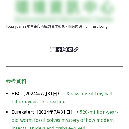
Youti yuanshi前中後段內臟的合成影像。圖片來源：Emma J.Long
參考資料
BBC（2024年7月31日），
X-rays reveal tiny half-
billion-year-old creature
Eurekalert（2024年7月31日），
520-million-year-
old worm fossil solves mystery of how modern 
insects, spiders and crabs evolved 