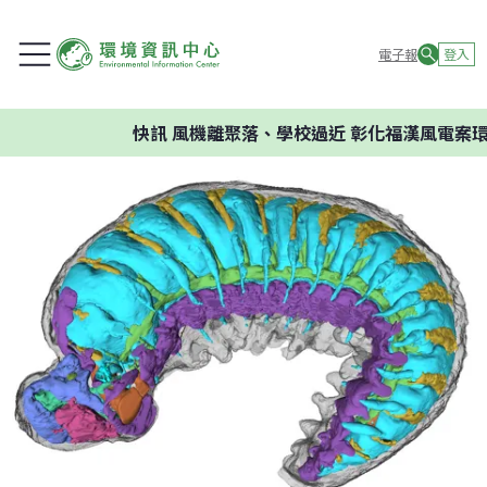
電子報
登入
快訊
風機離聚落、學校過近 彰化福漢風電案環委建