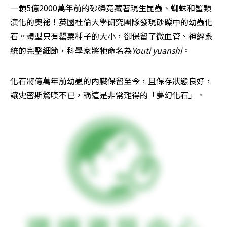
一顆5億2000萬年前的砂礫竟藏著現生昆蟲、蜘蛛和蟹類
演化的奧祕！英國杜倫大學研究團隊發現砂礫中的幼蟲化
石。體型只有罌粟種子的大小，卻保留了微血管、神經系
統的完整細節，科學家將牠命名為
Youti yuanshi
。
化石將億萬年前幼蟲的內臟保留至今，且保存狀態良好，
讓史密斯驚嘆不已，稱這是非常難得的「夢幻化石」。