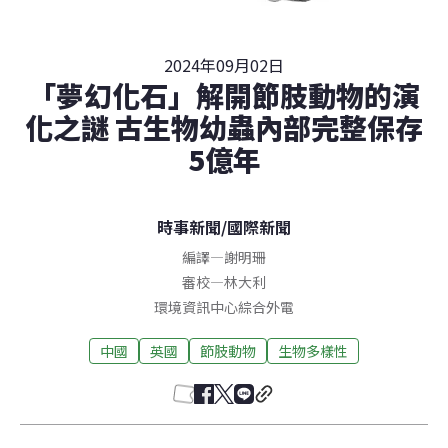
2024年09月02日
「夢幻化石」解開節肢動物的演
化之謎 古生物幼蟲內部完整保存
5億年
時事新聞
/
國際新聞
編譯
—
謝明珊
審校
—
林大利
環境資訊中心綜合外電
中國
英國
節肢動物
生物多樣性