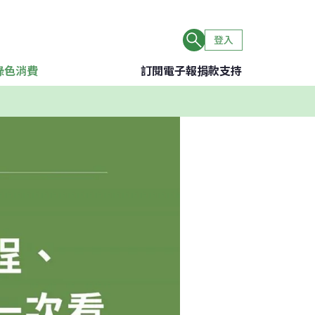
登入
綠色消費
訂閱電子報
捐款支持