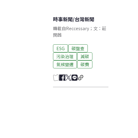
時事新聞
/
台灣新聞
轉載自Reccessary；文：莊
閔茜
ESG
碳盤查
污染治理
減碳
氣候變遷
碳費