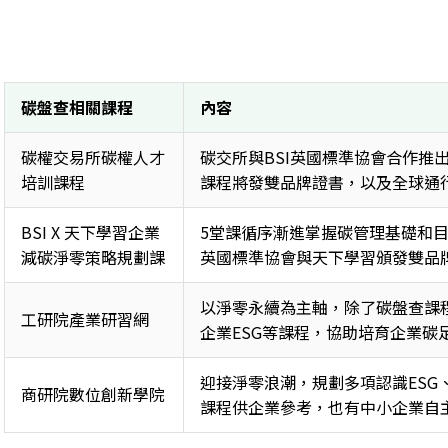
碳盤查相關課程
內容
碳權交易所碳權人才
碳交所與BSI英國標準協會合作推
培訓課程 
課程將發雙品牌證書，以及全球通行
BSI X 天下學習企業
5堂課循序漸進掌握碳管理基礎和目
減碳淨零策略規劃課 
英國標準協會與天下學習頒發雙品牌
以淨零永續為主軸，除了碳盤查課
工研院產業研習網 
企業ESG等課程，協助培育企業碳
迎接淨零浪潮，規劃多項認識ESG、
商研院數位創新學院 
課程供企業參考，也有中小企業自