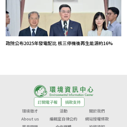
政院公布2025年發電配比 核三停機後再生能源約16%
訂閱電子報
捐款支持
環境徵才
活動
關於我們
About us
編輯室自律公約
網站授權條款
常見問題
合作媒體
投稿須知