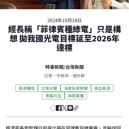
2024年10月18日
經長稱「菲律賓種綠電」只是構
想 拋我國光電目標延至2026年
達標
時事新聞
/
台灣新聞
記者
—
李蘇竣
、
鍾依靜
能源轉型
太陽光電
深度低碳新聞
再生能源
漁電共生
海底電纜
經濟部長郭智輝日前提出將在菲律賓設綠電廠，並輸送回