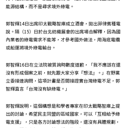
能源結構，而不是尋求境外綠電。
郭智輝14日出席印太戰略智庫成立酒會，拋出菲律賓種電
說。隔（15）日於台北紡織展會的出席場合解釋，因為國
內業者的綠電需求不能等，才參考國外做法，用海底電纜
或船運將境外綠電輸台。
郭智輝16日在立法院被質詢時數度道歉，「我不應該在還
沒有形成個案之前，就先跟大家分享『想法』。」在野黨
立委接連詢問，這項計畫是否間接證實台灣綠電不足，郭
智輝直言「台灣沒有缺綠電。」
郭智輝說明，這個構想是和學者專家在印太戰略智庫上提
出的討論，希望民主同盟的區域國家，可以「互相給予綠
電支援」，只是各方討論想法的階段，還沒有具體規劃，