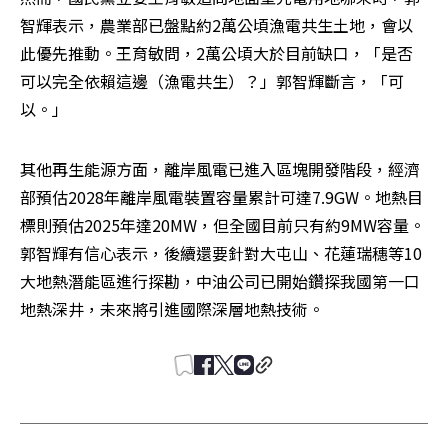
智輝表示，農業部已盤點約2萬公頃漁電共生土地，會以
此優先推動。王育敏問，2萬公頃大於目前缺口，「是否
可以完全依賴這邊（漁電共生）？」郭智輝斷言，「可
以。」
其他再生能源方面，離岸風電已進入區塊開發階段，經濟
部預估2028年離岸風電裝置容量累計可達7.9GW。地熱目
標則預估2025年達20MW，但全國目前只有約9MW容量。
郭智輝有信心表示，後續還要針對大屯山、花蓮瑞穗等10
大地熱潛能區進行探勘，中油公司已開始鑽探我國第一口
地熱深井，未來將引進國際深層地熱技術。