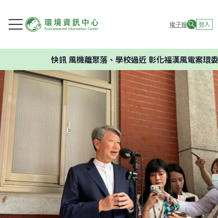
電子報
登入
快訊
風機離聚落、學校過近 彰化福漢風電案環委建議