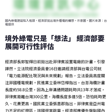
國內綠電建設陷入瓶頸，經濟部拋出境外種電的構想。示意圖。圖片來源：台
電提供
境外綠電只是「想法」 經濟部要
展開可行性評估
經濟部長郭智輝日前拋出赴菲律賓設置電廠的計畫，引發
譁然。立法院經濟委員會16日邀請經濟部與台電公司就
「電力能源配比現況與未來規劃」報告，立法委員高度關
注菲國種電規劃。民進黨立委林岱樺指出，台澎海纜計畫
長度約58.8公里，因為上岸溝通問題耗時共13年才落成，
菲律賓距離台灣300公里，海纜長度多達5倍，恐怕耗時更
久、花費更高。國民黨立委張嘉郡指出，菲律賓是亞州電
力不足的紅燈區，該國很常跳電。經濟部應優先盤點國內