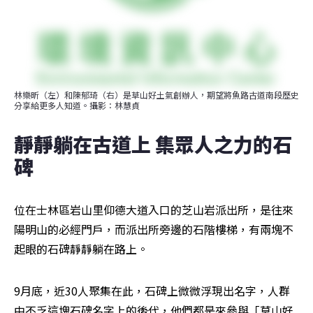
林樂昕（左）和陳郁琦（右）是草山好土氣創辦人，期望將魚路古道南段歷史
分享給更多人知道。攝影：林慧貞
靜靜躺在古道上 集眾人之力的石
碑 
位在士林區岩山里仰德大道入口的芝山岩派出所，是往來
陽明山的必經門戶，而派出所旁邊的石階樓梯，有兩塊不
起眼的石碑靜靜躺在路上。
9月底，近30人聚集在此，石碑上微微浮現出名字，人群
中不乏這塊石碑名字上的後代，他們都是來參與「草山好