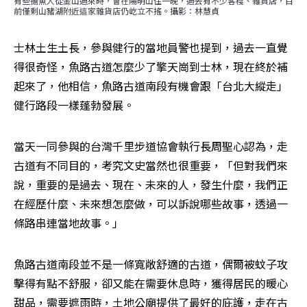
有些擔魚人從金山過來時，會在陽明山住一晚，過去有不少客棧、雜貨店，目
前僅剩山豬湖附近這家雜貨店仍屹立不搖。攝影：林慧貞
士林土生土長，參與健行的當地員警也提到，過去一直覺
得很奇怪，魚路古道怎麼少了擎天崗到士林，現在終於補
起來了，他相信，魚路古道南段有機會跟「台北大縱走」
健行路段一樣蓬勃發展。
當天一同參與的台灣千里步道協會執行長周聖心認為，走
古道有不同目的，考究文史當然也很重要，「但對我們來
說，重要的是過去、現在、未來的人，發生什麼，我們正
在經歷什麼、未來想怎麼做，可以訴說哪些故事，透過一
條路串連當地故事。」
魚路古道南段並不是一條寬敞舒適的古道，偶爾被蚊子攻
擊得有點不舒服，卻又能在需要休息時，獲得居民的暖心
甜品，需要遮雨時，土地公廟提供了最好的庇護，走在古