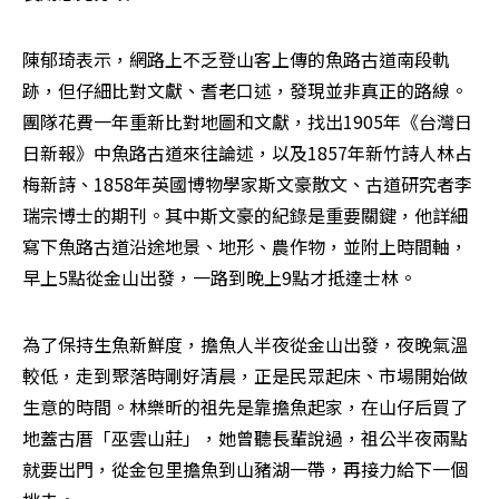
陳郁琦表示，網路上不乏登山客上傳的魚路古道南段軌
跡，但仔細比對文獻、耆老口述，發現並非真正的路線。
團隊花費一年重新比對地圖和文獻，找出1905年《台灣日
日新報》中魚路古道來往論述，以及1857年新竹詩人林占
梅新詩、1858年英國博物學家斯文豪散文、古道研究者李
瑞宗博士的期刊。其中斯文豪的紀錄是重要關鍵，他詳細
寫下魚路古道沿途地景、地形、農作物，並附上時間軸，
早上5點從金山出發，一路到晚上9點才抵達士林。
為了保持生魚新鮮度，擔魚人半夜從金山出發，夜晚氣溫
較低，走到聚落時剛好清晨，正是民眾起床、市場開始做
生意的時間。林樂昕的祖先是靠擔魚起家，在山仔后買了
地蓋古厝「巫雲山莊」，她曾聽長輩說過，祖公半夜兩點
就要出門，從金包里擔魚到山豬湖一帶，再接力給下一個