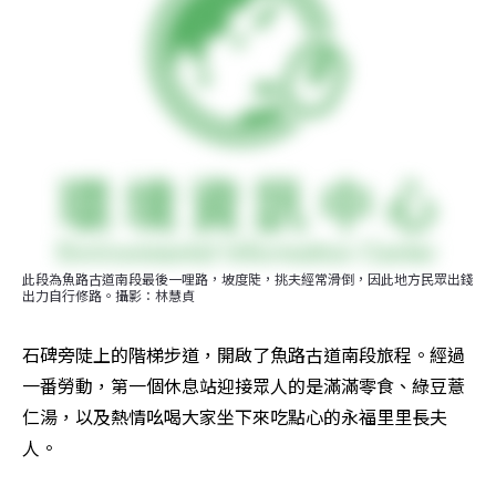
此段為魚路古道南段最後一哩路，坡度陡，挑夫經常滑倒，因此地方民眾出錢
出力自行修路。攝影：林慧貞
石碑旁陡上的階梯步道，開啟了魚路古道南段旅程。經過
一番勞動，第一個休息站迎接眾人的是滿滿零食、綠豆薏
仁湯，以及熱情吆喝大家坐下來吃點心的永福里里長夫
人。