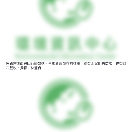
魚路古道南段因行經聚落，呈現新舊並存的樣貌，既有水泥化的階梯，也有砌
石駁坎。攝影：林慧貞