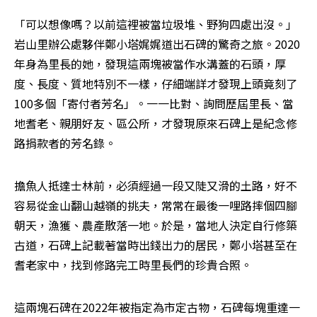
「可以想像嗎？以前這裡被當垃圾堆、野狗四處出沒。」
岩山里辦公處夥伴鄭小塔娓娓道出石碑的驚奇之旅。2020
年身為里長的她，發現這兩塊被當作水溝蓋的石頭，厚
度、長度、質地特別不一樣，仔細端詳才發現上頭竟刻了
100多個「寄付者芳名」。一一比對、詢問歷屆里長、當
地耆老、親朋好友、區公所，才發現原來石碑上是紀念修
路捐款者的芳名錄。
擔魚人抵達士林前，必須經過一段又陡又滑的土路，好不
容易從金山翻山越嶺的挑夫，常常在最後一哩路摔個四腳
朝天，漁獲、農產散落一地。於是，當地人決定自行修築
古道，石碑上記載著當時出錢出力的居民，鄭小塔甚至在
耆老家中，找到修路完工時里長們的珍貴合照。
這兩塊石碑在2022年被指定為市定古物，石碑每塊重達一