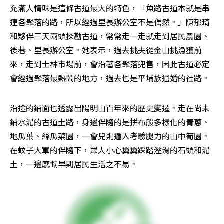
充滿人情味是這條古道最大的特色，「魚路古道本就是串
連各聚落的路，所以經過里長辦公室不是偶然。」陳郁琦
和夥伴三天兩頭探勘古道，常常走一走就走到居民農園、
後巷、里長辦公室。她表示，過去挑夫從金山挑漁獲前
來，走到士林市場前，會沿著各聚落兜售，因此古道必定
會經過聚落最熱鬧的地方，過去也是平埔族通婚的社路。
沿途的鋪面也透露出陽明山百年來的歷史變遷。走在尚未
鋪水泥的古道土路，身邊伴隨的是拼布般多樣化的青蔥、
地瓜葉、絲瓜菜園，一會兒則遁入考驗腿力的山中筍園。
在蚊子大軍的伴隨下，眾人小心翼翼踩踏溼滑的石頭和泥
土，一邊感慨早期居民生活之不易。