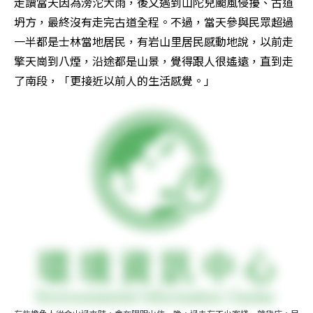
走讀當天因為滂沱大雨，後又遇到山陀兒颱風侵擾、古道
坍方，最終沒有走完古道全程。不過，當天參與民眾超過
一半都是士林當地居民，有岩山里居民感動地說，以前走
擎天崗到八煙，沿途都是山景，覺得跟人很遙遠，直到走
了南段，「更接近以前人的生活感覺。」