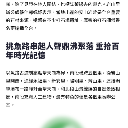
噸，除了見證在地人團結，也標誌著過去的榮光。岩山里
辦公處夥伴郭姵妤表示，當地出產的安山岩曾是全台重要
的石材來源，還留有不少打石場遺址，厲害的打石師傅聲
名更遠播全台。
挑魚路串起人聲鼎沸聚落 重拾百
年時光記憶
以魚路古道制高點擎天崗為界，南段橫跨五個里，從岩山
里開始，途經永福里、新安里、陽明里、菁山里，連接涓
絲瀑布一路爬升至擎天崗。和北段山景繚繞的自然景致相
反，南段充滿人工建物，最有特色的便是各個里長辦公
室。