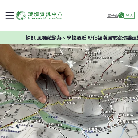
電子報
登入
快訊
風機離聚落、學校過近 彰化福漢風電案環委建議不應開發