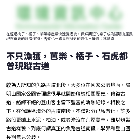
在經過桃子、橘子、茶葉等產業快速變遷後，保鮮期短的筍子成為陽明山居民
現在重要的經濟作物，古道也一路見證歷史的變化。攝影：林慧貞
不只漁獲，芭樂、橘子、石虎都
曾現蹤古道
較為人所知的魚路古道北段，大多位在國家公園境內，陽
明山國家公園管理處很早就開始爬梳相關歷史、修復古
道，絡繹不絕的登山客也留下豐富的軌跡紀錄。相較之
下，在保護區境外的古道南段，不僅部分已私有化，許多
路段更鋪上水泥、柏油，或者淹沒在荒煙蔓草，難以辨識
古道樣貌。到底何謂真正的魚路古道南段，學界和登山圈
長期意見分歧。