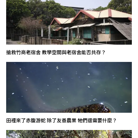
搶救竹商老宿舍 教學空間與老宿舍能否共存？
田裡來了赤腹游蛇 除了友善農業 牠們還需要什麼？