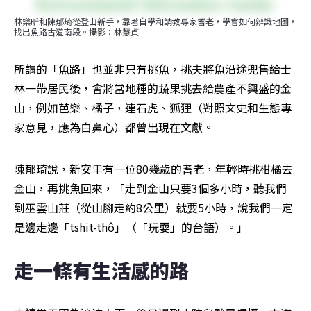
林樂昕和陳郁琦從登山新手，靠著自學和請教專家耆老，學會如何辨識地圖，
找出魚路古道南段。攝影：林慧貞
所謂的「魚路」也並非只有挑魚，挑夫將魚沿途兜售給士
林一帶居民後，會將當地種的蔬果挑去給農產不興盛的金
山，例如芭樂、橘子，連石虎、狐狸（對照文史和生態專
家意見，應為白鼻心）都曾出現在文獻。
陳郁琦說，新安里有一位80幾歲的耆老，年輕時挑柑橘去
金山，再挑魚回來，「走到金山只要3個多小時，聽我們
到巫雲山莊（從山腳走約8公里）就要5小時，說我們一定
是邊走邊「tshit-thô」（「玩耍」的台語）。」
走一條有生活感的路