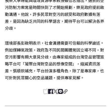
長榮大學綠能與環境資源學系教授賴信志指出，過去的空
污防制方案常是時間快到了才開始規劃，樂見政府提前啟
動溝通。他說，許多民眾對空污的感受和政府數據有落
差，是因為缺乏共同的科學語言，期待平台可以解決各界
分歧。
環境部長彭啟明表示，社會溝通需要可信賴的科學論述。
例如煤轉氣政策，政府及不同民間團體常因立場不同，對
空污影響有頗大意見分歧，由專家組成的台灣空品管理策
略平台可「凝聚台灣對空品的想像空間」，縮減資訊落
差。張順欽補充，平台扮演多種角色，除了是專家庫，也
可針對民眾關心的空品議題，提供專家見解。