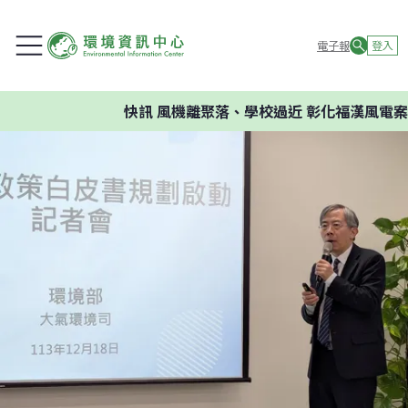
電子報
登入
快訊
風機離聚落、學校過近 彰化福漢風電案環委