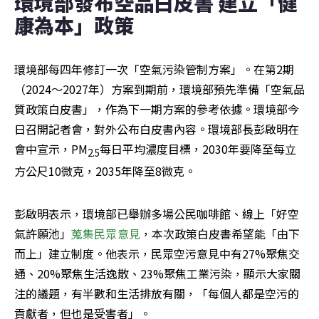
環境部發布空品白皮書 建立「健
康為本」政策
環境部每四年修訂一次「空氣污染管制方案」。在第2期
（2024～2027年）方案到期前，環境部預先準備「空氣品
質政策白皮書」，作為下一期方案的參考依據。環境部今
日召開記者會，對外公布白皮書內容。環境部長彭啟明在
會中宣示，PM
每日平均濃度目標，2030年要降至每立
2.5
方公尺10微克，2035年降至8微克。
彭啟明表示，環境部已舉辦多場公民咖啡館、線上「好空
氣許願池」
蒐集民眾意見
，本次政策白皮書希望能「由下
而上」建立制度。他表示，民眾空污意見中有27%聚焦交
通、20%聚焦生活逸散、23%聚焦工業污染，顯示大家關
注的議題，有半數和生活排放有關，「每個人都是空污的
貢獻者，但也是受害者」。