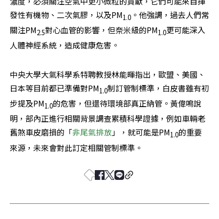
濃度，必須關注空氣中更小微粒的貢獻，它們可能來自揮
發性有機物、二次氣膠，以及PM
。他強調，過去人們常
1.0
關注PM
對心血管的影響，但奈米級的PM
更可能深入
2.5
1.0
人體神經系統，造成健康危害。
中央大學大氣科學系特聘教授林能暉指出，歐盟、美國、
日本等目前都已準備對PM
制訂管制標準，白皮書雖有初
1.0
步提及PM
的危害，但還待環境部真正納管。黃偉鳴說
1.0
明，部內正進行相關背景調查累積科學證據，例如車輛老
舊煞車皮磨損的「
非尾氣排放
」，就可能是PM
的重要
1.0
來源，未來會對此訂定相關管制標準。