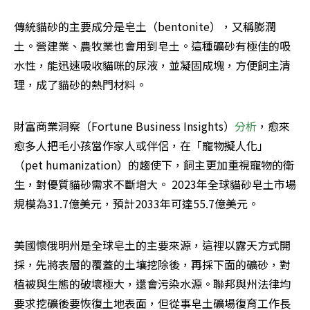
傳統貓砂的主要成分是皂土（bentonite），又稱膨潤
土。營建業、農牧業也會用到皂土。這種礦砂有極佳的吸
水性，能迅速吸收貓咪的尿液，並凝固成塊，方便飼主清
理，成了貓砂的熱門材料。
財富商業洞察（Fortune Business Insights）
分析
，愈來
愈多人把毛小孩當作家人或伴侶，在「寵物擬人化」
（pet humanization）的趨使下，飼主更加重視寵物的衛
生，對優質貓砂需求不斷增大。 2023年全球貓砂皂土市場
規模為31.7億美元，預計2033年可達55.7億美元。
美國懷俄明州是全球皂土的主要來源，這裡以露天方式開
採，先將表層的覆蓋的土壤挖除後，再採下面的礦砂，對
植被與生態的破壞極大，還會污染水源。聯邦與州法律均
要求挖礦後要恢復土地表面，但從事皂土礦場復育工作長