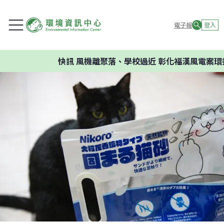
電子報
登入
快訊
風機離聚落、學校過近 彰化福漢風電案環委建議