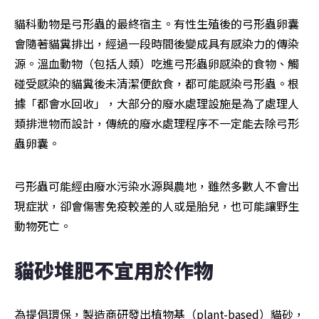
貓科動物是弓形蟲的最終宿主。有性生殖後的弓形蟲卵囊
會隨著貓糞排出，經過一段時間後變成具有感染力的傳染
源。溫血動物（包括人類）吃進弓形蟲卵感染的食物、觸
碰受感染的貓糞後未清潔便飲食，都可能感染弓形蟲。根
據「都會水回收」，大部分的廢水處理設施是為了處理人
類排泄物而設計，傳統的廢水處理程序不一定能去除弓形
蟲卵囊。
弓形蟲可能經由廢水污染水源與農地，雖然多數人不會出
現症狀，卻會傷害免疫較差的人或是胎兒，也可能讓野生
動物死亡。
貓砂堆肥不宜用於作物
為提倡環保，製造商研發出植物基（plant-based）貓砂，