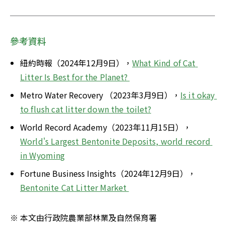
參考資料
紐約時報（2024年12月9日），
What Kind of Cat 
Litter Is Best for the Planet? 
Metro Water Recovery （2023年3月9日），
Is it okay 
to flush cat litter down the toilet?
World Record Academy（2023年11月15日），
World's Largest Bentonite Deposits, world record 
in Wyoming
Fortune Business Insights（2024年12月9日），
Bentonite Cat Litter Market 
※ 本文由行政院農業部林業及自然保育署 