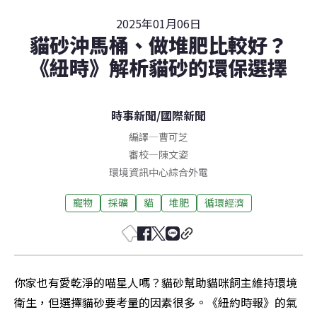
2025年01月06日
貓砂沖馬桶、做堆肥比較好？
《紐時》解析貓砂的環保選擇
時事新聞
/
國際新聞
編譯
—
曹可芝
審校
—
陳文姿
環境資訊中心綜合外電
寵物
採礦
貓
堆肥
循環經濟
你家也有愛乾淨的喵星人嗎？貓砂幫助貓咪飼主維持環境
衛生，但選擇貓砂要考量的因素很多。《紐約時報》的氣