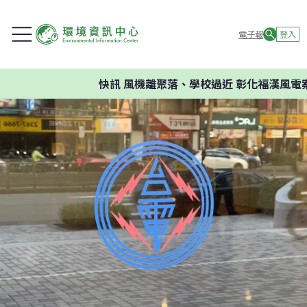
電子報
登入
快訊
風機離聚落、學校過近 彰化福漢風電案環