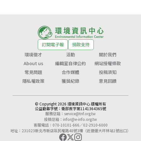
訂閱電子報
捐款支持
環境徵才
活動
關於我們
About us
編輯室自律公約
網站授權條款
常見問題
合作媒體
投稿須知
隱私權政策
獲獎紀錄
意見回饋
© Copyright 2026 環境資訊中心 版權所有
公益勸募字號：
衛部救字第1141364365號
服務信箱：
service@tnf.org.tw
投稿信箱：
infor@e-info.org.tw
客服電話：070-10101-666／02-2910-6000
地址：231023新北市新店區民權路48號3樓（近捷運大坪林站1號出口）