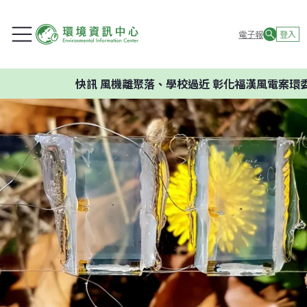
電子報
登入
快訊
風機離聚落、學校過近 彰化福漢風電案環委建議