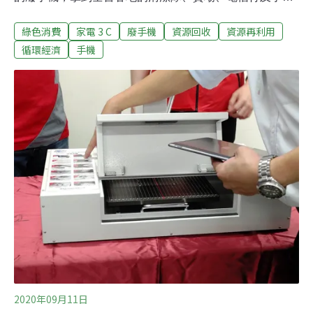
門市等管道回收，即有機會抽中iPhone、Samsung
綠色消費
家電 3 C
廢手機
資源回收
資源再利用
Galaxy、ASUS ZenFone等新型手機，每人只有一次抽獎
機會，各廠牌各型號的手機不分新舊皆可回收。台北市環
循環經濟
手機
保局則加碼推出，回收廢棄的鍵盤、平板、筆電等其他3C
產品就直接送你7-ELEVEN購物金，一共有1000組、14萬
元等你拿，數量有限換完為止。根據環保署統計，國人每
年購買約600萬支新手機，然而手機的回收率卻僅約三分
之一。許多民眾擔心資安問題，就算手機壞掉不能用還是
把廢手機留在家裡。廢管處表示，其實不能用的廢棄手機
還有許多貴金屬在裡面，包含金、銀、銣、銦等，「每
1000支手機能提煉出價值8萬元的貴金屬，2萬2000支手
機可提煉出一公斤黃金。」回收手機具有高度的循環經濟
價
2020年09月11日