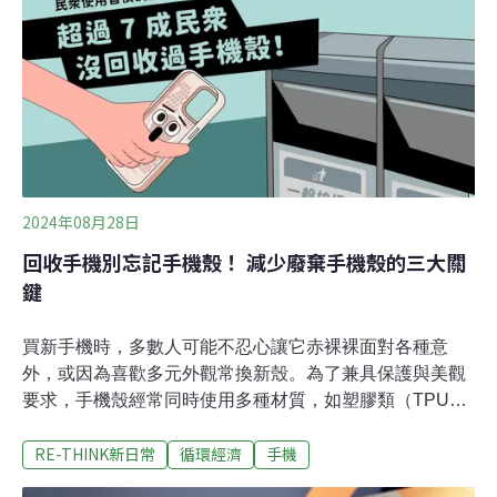
全新創意能力，由A18 Pro晶片驅動。全新Pro機型配備全
新4800萬像素Fusion相機和更快速的四合一像素感光元
件，能以杜比視界模式錄製4K120fps的影片，達成iPhone
歷來最高解析度和影格速率的組合。功能升級還包括：
4800萬像素超廣角相機，拍攝照片解析度更高，支援微距
攝影；兩款Pro機型皆具備5倍望遠相機；還有錄音室品質
麥克風，可錄製更生動的音訊。iPhone 16 Pro Max
2024年08月28日
回收手機別忘記手機殼！ 減少廢棄手機殼的三大關
鍵
買新手機時，多數人可能不忍心讓它赤裸裸面對各種意
外，或因為喜歡多元外觀常換新殼。為了兼具保護與美觀
要求，手機殼經常同時使用多種材質，如塑膠類（TPU、
TPE、PC 等）、矽膠、金屬、皮革等材質，如果不再使
RE-THINK新日常
循環經濟
手機
用也難以回收，只能丟進一般垃圾，成為大量廢棄物來
源。一年有高達150萬公噸廢棄手機殼沒有被回收！電子