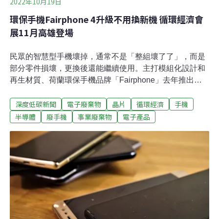
2022年10月19日
環保手機Fairphone 4升級不用換新機 循環經濟會
展11月高雄登場
民眾的智慧型手機壞掉，通常不是「整組壞了了」，而是
部分零件損壞，更換後還能繼續使用。主打模組化設計和
再生材質、荷蘭環保手機品牌「Fairphone」去年推出第
四代，使用者訂購零件就能DIY修手機、功能升級，減少
深度低碳新聞
電子廢棄物
晶片
循環經濟
手機
手機淘汰率。目前只在歐洲銷售的「Fairphone」，今年
獲邀至「亞洲永續供應暨循環經濟會展」設展，期待進軍
半導體
廢手機
事業廢棄物
電子產品
台灣市場。經濟部次長曾文生昨（18）日出席展前記者會
時表示，受疫情、中美貿易戰影響，全球開始討論縮短供
應鏈，卻止步於線性思維，鼓勵企業納入「循環」思考。
荷蘭環保手機Fairphone 模組化壞掉輕鬆修TASS自2020
年起每年舉辦「永續供應暨循環經濟會展」，今年活動在
11月3、4、5日於高雄展覽館展開，共十個國家、100家國
內外業者響應。曾獲全球綠色和平組織「綠色電子品牌」
評比第一名，荷蘭環保手機品牌「Fairphone」也受邀參