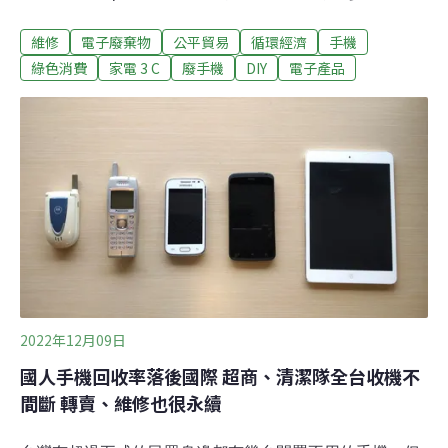
棄物汰換與碳排放，而亞洲市場的第一站就是台灣。第四
維修
電子廢棄物
公平貿易
循環經濟
手機
代「Fairphone 4」手機由皇鋒通訊、遠傳電信獨賣，將提
供台灣兩年、國際三年保固，並承諾五年的零件供應及軟
綠色消費
家電 3 C
廢手機
DIY
電子產品
體更新。零件輕鬆拆換 環保手機Fairphone 4 在台上市手
機為人們帶來便利生活，但無論是原物料的開採、還是淘
汰後的廢棄物處置都造成地球龐大負擔，製造過程也屢傳
出勞動權益問題。來自荷蘭的環保手機品牌
「Fairphone」在2013年成立，主張生產環境公平、維修
設計方便、再利用材質比例高，為市場注入友善環境及人
權的替代方案。Fairphone去年推出第四代「Fairphone
4」，昨（8）日舉辦在台上市記者會，將由皇鋒通訊、遠
傳電信獨賣。Fairphone共同創
2022年12月09日
國人手機回收率落後國際 超商、清潔隊全台收機不
間斷 轉賣、維修也很永續