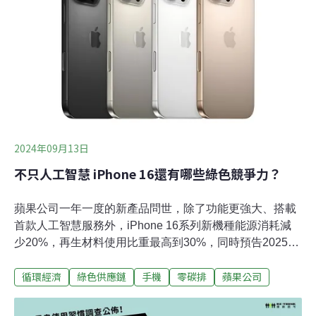
這項技術最早可以追溯到2014年，當時美國密西根州立大
學研究團隊開發出全球首款完全透明的太陽能集中器，利
用特殊有機分子吸收人眼不可見的紫外線與近紅外線，並
將能量導向面板邊緣的太陽能電池轉換為電力。這項技術
讓窗戶在發電的同時，仍能保持良好的採光與透明度。
2024年09月13日
不只人工智慧 iPhone 16還有哪些綠色競爭力？
蘋果公司一年一度的新產品問世，除了功能更強大、搭載
首款人工智慧服務外，iPhone 16系列新機種能源消耗減
少20%，再生材料使用比重最高到30%，同時預告2025年
將達到包裝材料100%使用再生材質，持續向蘋果2030碳
循環經濟
綠色供應鏈
手機
零碳排
蘋果公司
中和目標前進。蘋果電腦10日推出iPhone 16 Pro和
iPhone 16 Pro Max，具備更大的顯示器、可快速取用先進
相機系統的全新「相機控制」、創新專業級相機功能帶來