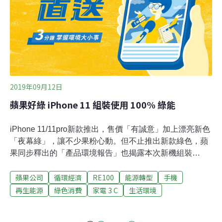
MFI認證都無效 含PVC充電線高達85%
2019年09月12日
蘋果好綠 iPhone 11 組裝使用 100% 綠能
iPhone 11/11pro新款推出，售價「有誠意」加上漂亮新色
「夜幕綠」，讓不少果粉心動。但不止推出新款綠色，蘋
果同步釋出的「產品環境報告」也揭露本次新機組裝
100%使用綠能，不但是蘋果系列手機歷來最高承諾，也
蘋果公司
循環經濟
RE100
能源轉型
手機
推升後續台廠蘋鏈綠能需求。除了100%綠能外，蘋果也
在關鍵零件中使用更多環保回收材料，包括在蘋果獨到的
再生能源
綠色消費
家電 3 C
生活環境
震動模組（Taptic Engine）100%使用回收稀土、而震動
模組使用的稀土佔全機高達25％；以及在主機板中100%