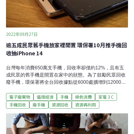
展。該品牌主打公平、永續、延長產品週期，生產秉持
2022年09月27日
逾五成民眾舊手機放家裡閒置 環保署10月推手機回
收抽iPhone 14
台灣每年消費650萬支手機，回收率卻僅約12%，且有五
成民眾的舊手機是閒置在家中的狀態。為了鼓勵民眾回收
廢手機，環保署將全台回收據點從6000處擴增到12000
處，並啟動「手機回收月」活動。民眾只要在10月1日至
電子廢棄物
循環經濟
手機
綠色消費
家電 3 C
31日前往指定據點回收手機，就可以參加環保署iPhone
14、Acer筆電等抽獎活動，並獲得據點提供的回收優惠。
手機回收
廢手機
資源回收
資源再利用
10月回收手機抽iPhone 14 環保署增全台12000處據點根
據環保署調查，有超過半數民眾3到4年會換一支手機，卻
有55.3%的民眾傾向將壞掉或不再使用的手機放在家裡。
造成民眾手機回收意願低落的原因主要有三個，包括不清