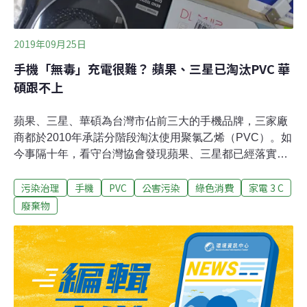
2019年09月25日
手機「無毒」充電很難？ 蘋果、三星已淘汰PVC 華
碩跟不上
蘋果、三星、華碩為台灣市佔前三大的手機品牌，三家廠
商都於2010年承諾分階段淘汰使用聚氯乙烯（PVC）。如
今事隔十年，看守台灣協會發現蘋果、三星都已經落實承
諾，華碩卻仍使用PVC作為充電線的外層包覆，且向華碩
污染治理
手機
PVC
公害污染
綠色消費
家電 3 C
反映後卻被「已讀不回」。看守台灣進一步調查市面上83
個品牌的充電線與67個耳機品牌，並於今（25）日公布調
廢棄物
查〈2019年PVC電子線材市場調查報告〉，發現仍有高達
85%的充電線有使用PVC的跡象，「PVC從生產製造氯乙
烯、使用接觸塑化劑、廢棄焚化產生戴奧辛，對於環境與
人體都會造成嚴重危害。」看守台灣助理研究員陳威霖呼
籲，廠商應落實承諾改採替代原料，環保署也應該制定禁
用規範或引導廠商採用非PVC材質。歐盟RoHS、蘋果