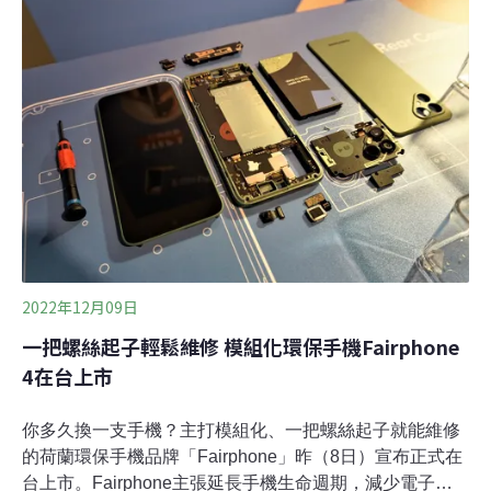
配件百百種，手機殼是日常生活不可或缺的一項。台灣每
年售出600萬支手機（環境部資源循環署數據），若以更
換週期3.5年計算，一機搭配一殼，每年就會產生至少150
萬組廢棄手機殼造成每年至少150萬組廢棄量。雖然台灣
手機回收率已逐年提升至12%（根據環境部資源循環署
2022年公佈數據），但手機殼因為材質複雜，相較手機回
收後，各項零件仍可拆解成高回收價值的金屬，丟掉的手
機殼，無法納入環境部循環回收體系，只能成為廢棄物，
隨著焚燒或掩埋造成土壤污染與資源浪費。RE-THINK 調
查：台灣逾七成民眾沒回收
2022年12月09日
一把螺絲起子輕鬆維修 模組化環保手機Fairphone
4在台上市
你多久換一支手機？主打模組化、一把螺絲起子就能維修
的荷蘭環保手機品牌「Fairphone」昨（8日）宣布正式在
台上市。Fairphone主張延長手機生命週期，減少電子廢