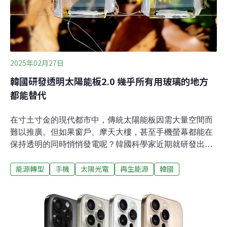
2025年02月27日
韓國研發透明太陽能板2.0 幾乎所有用玻璃的地方
都能替代
在寸土寸金的現代都市中，傳統太陽能板因需大量空間而
難以推廣。但如果窗戶、摩天大樓，甚至手機螢幕都能在
保持透明的同時悄悄發電呢？韓國科學家近期就研發出一
款「透明太陽能板」，讓玻璃不僅透光還能發電，為城市
能源轉型
手機
太陽光電
再生能源
韓國
帶來嶄新的綠能解決方案。再生能源大突破，隱形光電板
問世！韓國仁川大學科研團隊近日成功研發出新一代透明
太陽能電池，他們採用二氧化鈦（TiO₂）與氧化鎳
（NiO）兩種環保半導體材料，不僅能吸收紫外線發電，
還具備極高的透明度。據科技媒體《Tech Time》報導，