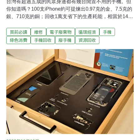
台灣有超過五成的民眾身邊都有幾台閒置不用的手機。但
你知道嗎？100支iPhone約可提煉出0.97克的金、7.5克的
銀、710克的銅；回收1萬支省下的生產耗能，相當於140
公噸的二氧化碳排放。我國手機回收率雖逐年提升至
買前必讀
維修
電子廢棄物
循環經濟
手機
12%，但與國際平均15~20%仍有一段差距。根據環保署
調查，民眾不願將手機拿出來回收的原因，包括不知道去
綠色消費
手機回收
廢手機
資源回收
哪裡回收、缺乏回收獎勵，以及擔憂個資外洩。手機的循
環之旅：拆解、精煉、再利用舊手機回收去了哪裡？不論
是交給超商、電信業者、手機門市或清潔隊，手機的循環
之旅都即將啟程。環保署回收基管會電子電器與資訊物品
管理組組長李志怡受訪表示，手機循環過程中，人工拆解
或後端精煉都有可能衍生出無法再利用的廢棄物，因此需
由合格業者處理。而可再利用的塑膠、貴金屬，則會各自
進入合適的循環製程。以iPhone為例，100支iPhone約可
提煉出0.97克的金、7.5克的銀、710克的銅，提煉出的貴
金