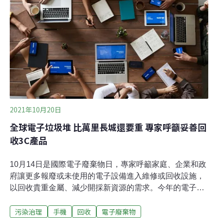
楚如何回收、對資安有疑慮，以及缺乏回收誘因。環保署
回收基管會昨（26）日「10月手機回收月」舉辦記者會，
邀請多家手機、電信、電商及超商業者出席。從2019年開
始，環保署每年10月舉行「手機回收月」活動，今年的抽
獎項目包括iPhone 14、Acer筆
2021年10月20日
全球電子垃圾堆 比萬里長城還要重 專家呼籲妥善回
收3C產品
10月14日是國際電子廢棄物日，專家呼籲家庭、企業和政
府讓更多報廢或未使用的電子設備進入維修或回收設施，
以回收貴重金屬、減少開採新資源的需求。今年的電子電
機廢棄物（waste electronic and electrical equipment,
污染治理
手機
回收
電子廢棄物
WEEE）堆積如山，預計總重量約為5740萬噸，比地球上