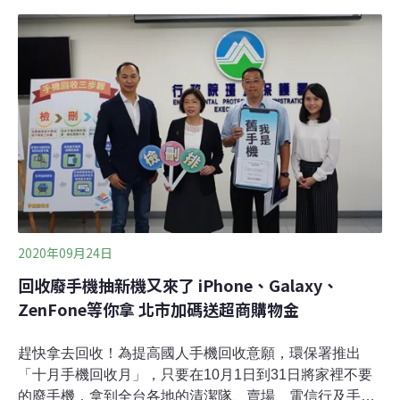
最重的建築物——中國萬里長城的重量還重。隱藏的寶山
聯合國訓練研究所（United Nations Institute for Training
and Research, UNITAR）永續循環專案（SCYCLE）主
任兼辦公室主任奎爾（Ruediger Kuehr）表示，電子電機
零件是一種「城市礦山」，有巨大的價值。SCYCLE執行
和分享全面性、實用性的研究，幫助社會減少生產、使用
和處置電子電機廢棄物而造成的環境破壞。「1噸廢棄手
機所含的黃金，比1噸金礦石還多。」奎爾博士斷言。
「舉例來說，
2020年09月24日
回收廢手機抽新機又來了 iPhone、Galaxy、
ZenFone等你拿 北市加碼送超商購物金
趕快拿去回收！為提高國人手機回收意願，環保署推出
「十月手機回收月」，只要在10月1日到31日將家裡不要
的廢手機，拿到全台各地的清潔隊、賣場、電信行及手機