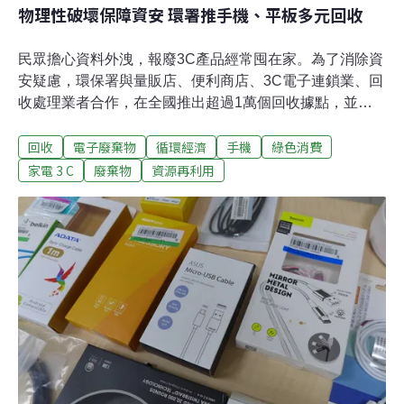
物理性破壞保障資安 環署推手機、平板多元回收
民眾擔心資料外洩，報廢3C產品經常囤在家。為了消除資
安疑慮，環保署與量販店、便利商店、3C電子連鎖業、回
收處理業者合作，在全國推出超過1萬個回收據點，並將
於今年9月15日至2021年1月14日間推出「廢平板電腦資
回收
電子廢棄物
循環經濟
手機
綠色消費
訊保全設備回收試辦活動」，以物理性破壞方式回收3C產
品，保障資訊安全。精準破壞、耐燃、防噴濺 破壞機台保
家電 3 C
廢棄物
資源再利用
障資安又安全環保署與業者合作，由業者研發物理性破壞
機台，能將平板電腦、手機的電源、資訊傳輸孔等位置精
準破壞，保障廢資訊物回收資安。機台將設置於全國電子
Digital City竹北店、大潤發中和店與大潤發土城店，民眾
可帶著家中不要的手機或平板到門市體驗，並交由店家回
收。其中，大潤發是今年首度加入廢資訊物品回收站的業
者。研發破壞機台的業者開運國際表示，平板、手機等3C
產品都是內建電池，若是直接破壞，可能會產生爆炸，也
可能造成玻璃四濺。這部機台具備精準破壞、防噴濺、耐
燃等優點，且操作簡