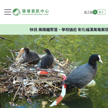
電子報
登入
快訊
風機離聚落、學校過近 彰化福漢風電案環委建議