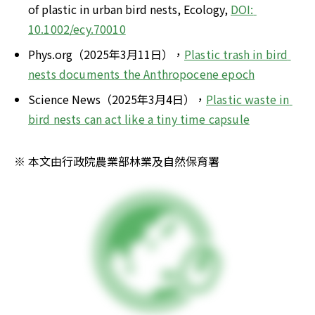
of plastic in urban bird nests, Ecology, 
DOI: 
10.1002/ecy.70010
Phys.org（2025年3月11日），
Plastic trash in bird 
nests documents the Anthropocene epoch
Science News（2025年3月4日），
Plastic waste in 
bird nests can act like a tiny time capsule
※ 本文由行政院農業部林業及自然保育署 