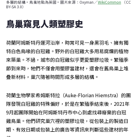
多層的結構。鳥巢地點為英國。圖片來源：Oxyman／
WikiCommon
 （CC 
BY-SA 3.0）
鳥巢窺見人類塑膠史
荷蘭阿姆斯特丹運河沿岸，時常可見一身黑羽毛、擁有獨
特白色鳥喙的白冠雞。野外的白冠雞大多用易腐爛的植物
來築巢。不過，城市的白冠雞似乎更愛塑膠垃圾。繁殖季
節到來時，牠們不僅會用塑膠當建材，還會在舊鳥巢上堆
疊新材料，巢穴隨著時間形成多層的結構。
荷蘭生物學家希姆斯特拉（Auke-Florian Hiemstra）的團
隊發現白冠雞的特殊偏好，於是在繁殖季結束後，2021年
9月起團隊開始在阿姆斯特丹市中心到處找尋廢棄的白冠
雞鳥巢。他們研究巢穴裡的塑膠垃圾，從包裝上的製造日
期、有效日期或包裝上的廣告等資訊來判斷這些建材的年