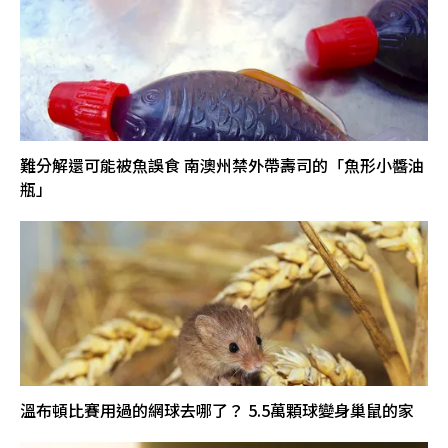
難分解還可能被魚誤食 南澳州禁外帶壽司的「魚形小醬油
瓶」
溫布頓比賽用過的網球去哪了？ 5.5萬顆球變身巢鼠的家