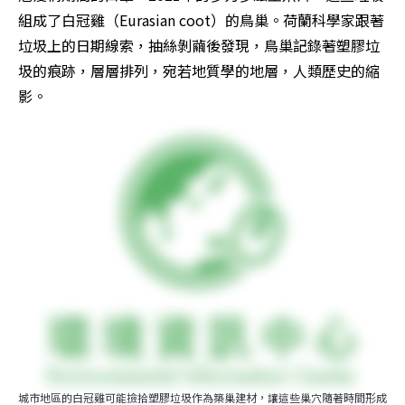
組成了白冠雞（Eurasian coot）的鳥巢。荷蘭科學家跟著
垃圾上的日期線索，抽絲剝繭後發現，鳥巢記錄著塑膠垃
圾的痕跡，層層排列，宛若地質學的地層，人類歷史的縮
影。
城市地區的白冠雞可能撿拾塑膠垃圾作為築巢建材，讓這些巢穴隨著時間形成