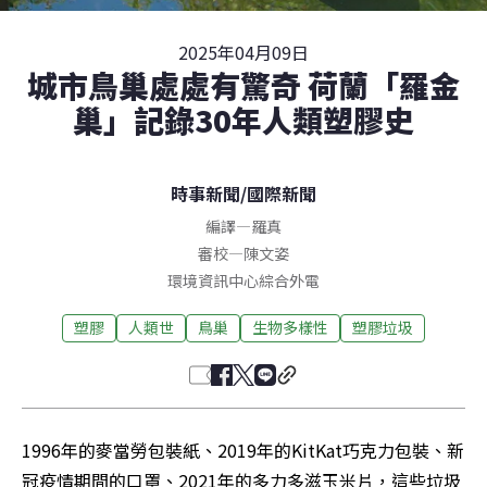
2025年04月09日
城市鳥巢處處有驚奇 荷蘭「羅金
巢」記錄30年人類塑膠史
時事新聞
/
國際新聞
編譯
—
羅真
審校
—
陳文姿
環境資訊中心綜合外電
塑膠
人類世
鳥巢
生物多樣性
塑膠垃圾
1996年的麥當勞包裝紙、2019年的KitKat巧克力包裝、新
冠疫情期間的口罩、2021年的多力多滋玉米片，這些垃圾