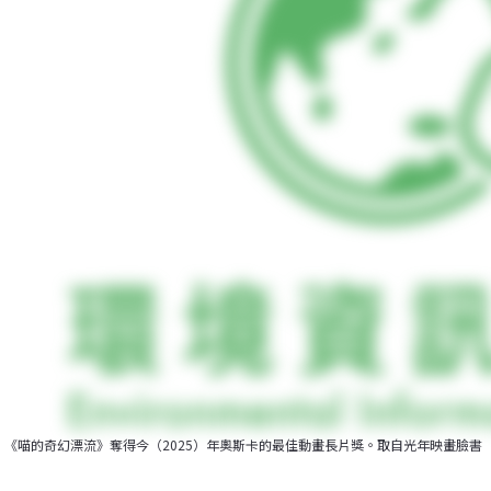
《喵的奇幻漂流》奪得今（2025）年奧斯卡的最佳動畫長片獎。取自光年映畫臉書