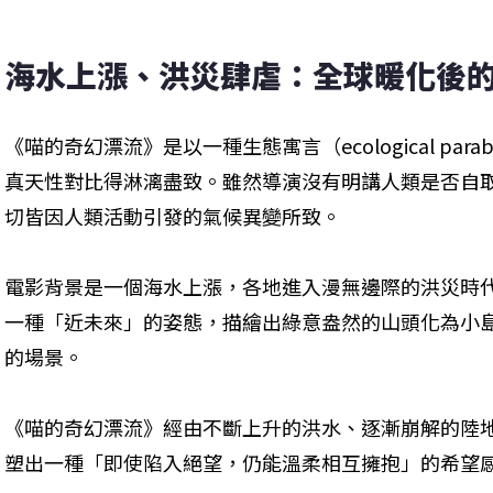
海水上漲、洪災肆虐：全球暖化後
《喵的奇幻漂流》是以一種生態寓言（ecological pa
真天性對比得淋漓盡致。雖然導演沒有明講人類是否自
切皆因人類活動引發的氣候異變所致。
電影背景是一個海水上漲，各地進入漫無邊際的洪災時
一種「近未來」的姿態，描繪出綠意盎然的山頭化為小
的場景。
《喵的奇幻漂流》經由不斷上升的洪水、逐漸崩解的陸
塑出一種「即使陷入絕望，仍能溫柔相互擁抱」的希望