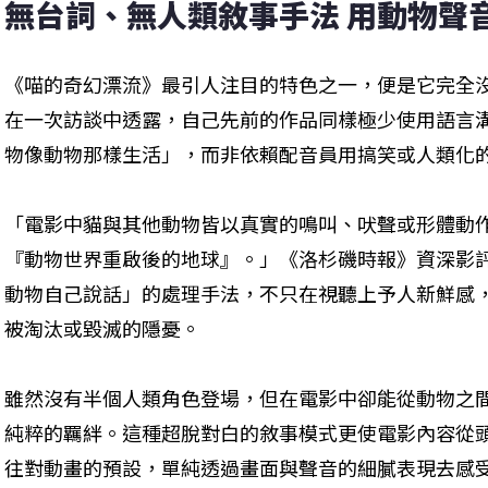
無台詞、無人類敘事手法 用動物聲
《喵的奇幻漂流》最引人注目的特色之一，便是它完全
在一次訪談中透露，自己先前的作品同樣極少使用語言
物像動物那樣生活」，而非依賴配音員用搞笑或人類化
「電影中貓與其他動物皆以真實的鳴叫、吠聲或形體動
『動物世界重啟後的地球』。」《洛杉磯時報》資深影評人 Ro
動物自己說話」的處理手法，不只在視聽上予人新鮮感
被淘汰或毀滅的隱憂。
雖然沒有半個人類角色登場，但在電影中卻能從動物之
純粹的羈絆。這種超脫對白的敘事模式更使電影內容從
往對動畫的預設，單純透過畫面與聲音的細膩表現去感