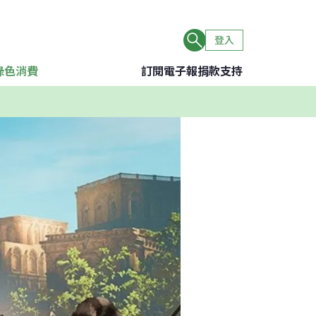
登入
綠色消費
訂閱電子報
捐款支持