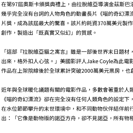
在第97屆奧斯卡頒獎典禮上，由拉脫維亞導演金茲斯巴洛迪斯（G
幾乎完全沒有台詞的人物角色的動畫長片《喵的奇幻漂流
片獎，成為該屆最大的驚喜。該片約耗資370萬美元製作，
創作，製造出「既真實又似幻」的質感。
「這部『拉脫維亞貓之寓言』雖是一部後世界末日題材
出來，格外扣人心弦。」美國影評人Jake Coyle為
作品在上架院線後於全球累計突破2000萬美元票房，
近年與全球暖化議題有關的電影作品，多數會著重於人
《喵的奇幻漂流》卻在完全沒有任何人類角色的設定下
在水位節節攀升的末世環境中，和不同動物伙伴結伴前行。正如
出：「它像是動物版的諾亞方舟，卻不見諾亞，所有物