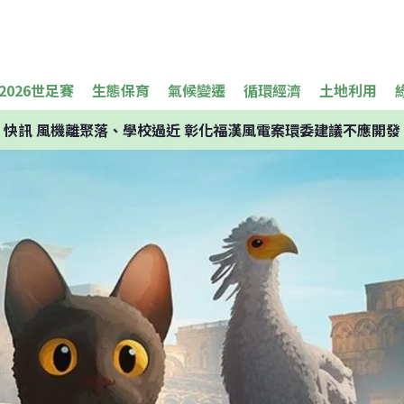
2026世足賽
生態保育
氣候變遷
循環經濟
土地利用
快訊
風機離聚落、學校過近 彰化福漢風電案環委建議不應開發