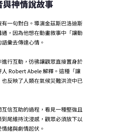
音與神情說故事
沒有一句對白。導演金茲斯巴洛迪斯
溝通，因為他想在動畫敘事中「讓動
的語彙去傳達心情。
作進行互動，彷彿讓觀眾直接置身於
bert Abele 解釋。這種「讓
，也反映了人類在氣候災難洪流中已
間互信互助的過程，看見一種堅強且
頭到尾維持沈浸感，觀眾必須放下以
受情緒與劇情起伏。