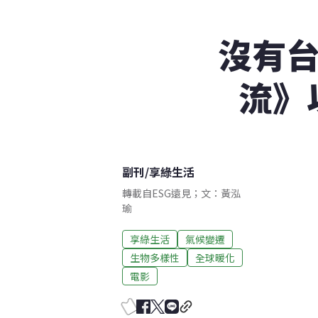
沒有台
流》
副刊
/
享綠生活
轉載自ESG遠見；文：黃泓
瑜
享綠生活
氣候變遷
生物多樣性
全球暖化
電影