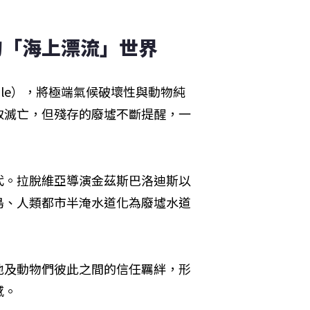
的「海上漂流」世界
rable），將極端氣候破壞性與動物純
取滅亡，但殘存的廢墟不斷提醒，一
代。拉脫維亞導演金茲斯巴洛迪斯以
島、人類都市半淹水道化為廢墟水道
地及動物們彼此之間的信任羈絆，形
感。