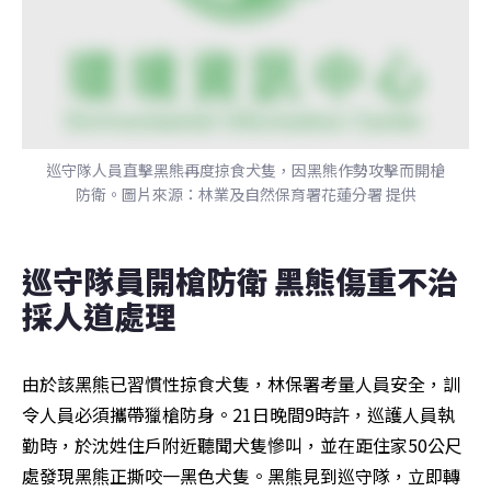
巡守隊人員直擊黑熊再度掠食犬隻，因黑熊作勢攻擊而開槍
防衛。圖片來源：林業及自然保育署花蓮分署 提供
巡守隊員開槍防衛 黑熊傷重不治
採人道處理
由於該黑熊已習慣性掠食犬隻，林保署考量人員安全，訓
令人員必須攜帶獵槍防身。21日晚間9時許，巡護人員執
勤時，於沈姓住戶附近聽聞犬隻慘叫，並在距住家50公尺
處發現黑熊正撕咬一黑色犬隻。黑熊見到巡守隊，立即轉