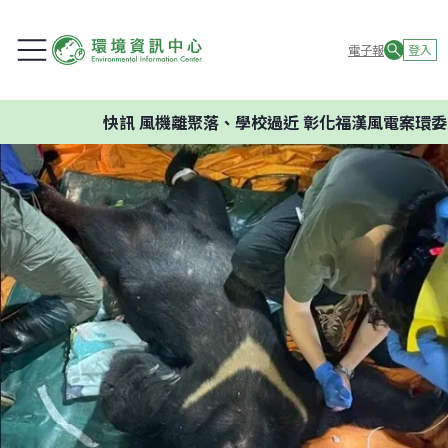
電子報
登入
快訊
風機離聚落、學校過近 彰化福漢風電案環委建議不