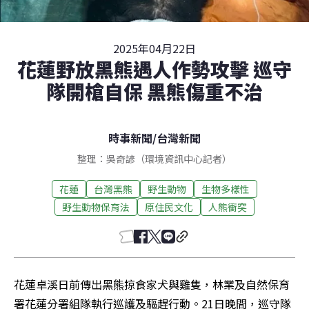
2025年04月22日
花蓮野放黑熊遇人作勢攻擊 巡守
隊開槍自保 黑熊傷重不治
時事新聞
/
台灣新聞
整理：吳奇諺（環境資訊中心記者）
花蓮
台灣黑熊
野生動物
生物多樣性
野生動物保育法
原住民文化
人熊衝突
花蓮卓溪日前傳出黑熊掠食家犬與雞隻，林業及自然保育
署花蓮分署組隊執行巡護及驅趕行動。21日晚間，巡守隊