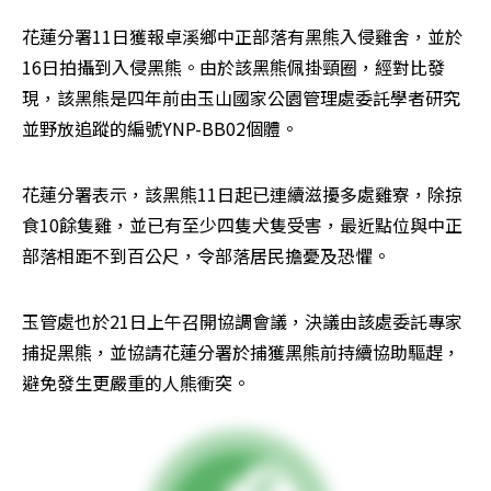
花蓮分署11日獲報卓溪鄉中正部落有黑熊入侵雞舍，並於
16日拍攝到入侵黑熊。由於該黑熊佩掛頸圈，經對比發
現，該黑熊是四年前由玉山國家公園管理處委託學者研究
並野放追蹤的編號YNP-BB02個體。
花蓮分署表示，該黑熊11日起已連續滋擾多處雞寮，除掠
食10餘隻雞，並已有至少四隻犬隻受害，最近點位與中正
部落相距不到百公尺，令部落居民擔憂及恐懼。
玉管處也於21日上午召開協調會議，決議由該處委託專家
捕捉黑熊，並協請花蓮分署於捕獲黑熊前持續協助驅趕，
避免發生更嚴重的人熊衝突。