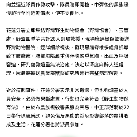
向並逼近隊員作勢攻擊，隊員隨即開槍。中彈後的黑熊緩
慢爬行至附近乾溝處，便不支倒地。

花蓮分署立即集結野灣野生動物協會（野灣協會）、玉管
處、野聲團隊等共計28人到場救援，現場麻醉檢傷並後送
野灣動物醫院，經詳細診視後，發現黑熊脊椎多處骨折導
致下肢癱瘓，肺部塌陷嚴重併伴隨嚴重氣胸、出血及呼吸
窘迫，研判傷勢過重無法治癒。決定以深度麻醉人道處
理，屍體將轉送農業部獸醫研究所進行完整病理解剖。

對於這起事件，花蓮分署表示非常遺憾，但也強調基於人
員安全，必須做果斷處置，行動也完全符合《野生動物保
育法》。由於布農族視殺害黑熊為禁忌，中正部落將於22
日舉行除穢儀式，避免傷及黑熊的災厄影響部落的農耕收
成及生活，花蓮分署也將派員參加。