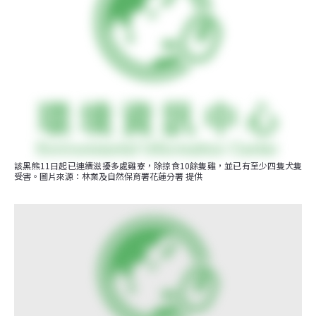
該黑熊11日起已連續滋擾多處雞寮，除掠食10餘隻雞，並已有至少四隻犬隻
受害。圖片來源：林業及自然保育署花蓮分署 提供