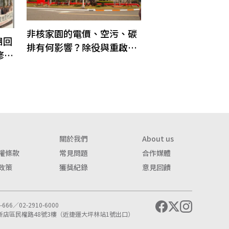
非核家園的電價、空污、碳
團回
排有何影響？除役與重啟可
修法
併行嗎？
關於我們
About us
權條款
常見問題
合作媒體
政策
獲獎紀錄
意見回饋
666／02-2910-6000
市新店區民權路48號3樓（近捷運大坪林站1號出口）