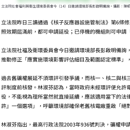
立法院社會福利與衛生環境委員會今（14）日邀請環境部長彭啟明備詢。攝影：陳
立法院昨日三讀通過《核子反應器設施管制法》第6條
照效期屆滿前，都可申請延役；已停機的機組則可申請
立法院社福及衛環委員會今日邀請環境部長彭啟明備詢
推動修正「應實施環境影響評估細目及範圍認定標準」
過去舊礦權展延不須環評引發爭議，而核一、核二與核
評制度前核發。林淑芬認為，當時政府未經環評便允許
役，不能視為理所當然就直接延續，應該適用當下的法
許』一個選項」，呼籲環境部確保老舊核電廠重啟「絕對
林淑芬指出，最高行政法院2003年936號判決，礦權