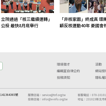
立院通過「核三繼續運轉」
「非核家園」終成真 環
公投 最快8月底舉行
顧反核運動40年 憂國會
釀變數
環境徵才
活動
編輯室自律公約
網站授
投稿須知
隱私權
41364365號
服務信箱：
service@tnf.org.tw
客服電話：070-10101-
投稿信箱：
infor@e-info.org.tw
地址：231023新北