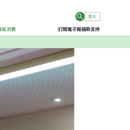
登入
綠色消費
訂閱電子報
捐款支持