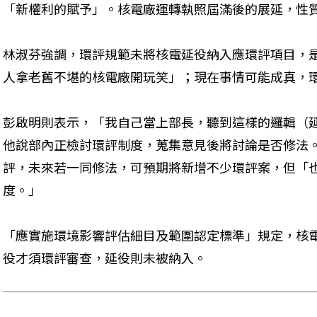
「新權利的賦予」。核電廠運轉執照屆滿後的展延，性
林淑芬強調，環評規範未將核電延役納入應環評項目，
人拿老舊不堪的核電廠開玩笑」；現在事情可能成真，
彭啟明則表示，「我自己當上部長，聽到這樣的邏輯（
他說部內正檢討環評制度，蒐集意見後將討論是否修法
評，未來若一同修法，可預期將新增不少環評案，但「
度。」
「應實施環境影響評估細目及範圍認定標準」規定，核
役才須環評審查，延役則未被納入。