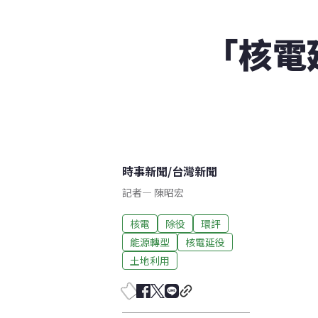
「核電
時事新聞
/
台灣新聞
記者
—
陳昭宏
核電
除役
環評
能源轉型
核電延役
土地利用