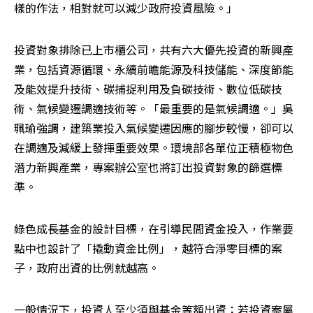
樣的作法，相對就可以減少政府投資風險。」
投資對象排除已上市櫃公司，共有六大優先投資的新興產
業，包括資源循環、永續前瞻能源及科技儲能、深度節能
及能效提升技術、碳捕捉利用及負碳技術、數位低碳技
術、氣候變遷調適技術等。「最重要的是氣候調適。」吳
珮瑜強調，建築業投入氣候變遷因應的腳步較慢，卻可以
在調適及減緩上發揮重要效果。環境部各單位正積極物色
潛力新興產業，專案辦公室也將訂出投資對象的篩選標
準。
綠色成長基金的設計目標，在引導民間資金投入，作業要
點中也設計了「撬動資金比例」，越符合淨零目標的案
子，政府出資的比例就越高。
一般情況下，投資人至少須與基金等額出資；若投資案屬