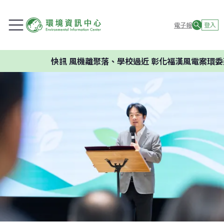
電子報
登入
快訊
風機離聚落、學校過近 彰化福漢風電案環委建議不