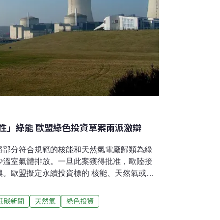
性」綠能 歐盟綠色投資草案兩派激辯
將部分符合規範的核能和天然氣電廠歸類為綠
少溫室氣體排放。一旦此案獲得批准，歐陸接
興。歐盟擬定永續投資標的 核能、天然氣或將
的「永續投資」提供一套共同的定義。歐盟執
對此進行磋商。不過在數個月前，由歐洲核電
低碳新聞
天然氣
綠色投資
才剛和德國等持廢核立場的國家，針對歐洲是