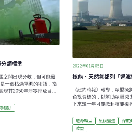
續分類標準
2022年01月05日
核能、天然氣都列「過渡
國之間出現分歧，但可能最
y）是一個枯燥單調的術語，指
《紐約時報》報導，歐盟擬
現其2050年淨零排放目標
色投資標的，以幫助歐洲減
之，歐盟永續投資分類標準
下來幾十年可能掀起核能復
資格獲得歐盟的資助。自
零碳排
入列該提案的目的是為歐洲
應包括哪些內容的爭論，很快變
委會表示已開始與歐盟國家
然氣和核能是否應當被納入
能源轉型
氣候變遷
深度
大國法國領導的擁核陣營，
納入，而環保人士卻反對這
歐盟