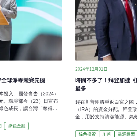
2024年12月31日
得全球淨零競賽先機
時間不多了！拜登加速《
最多
投入。國發會去（2024）
元。環境部今（23）日宣布
趕在川普即將重返白宮之際
綠色成長，讓台灣「奪得先
（IRA）的資金分配。拜登
始辦理投資者遴選作業，接下
金，用於支持清潔能源、氣
色成長基金啟動 環境部下月
倒計時！拜登加速淨零轉型
聞
綠色金融
百億「綠色成長基金」，規劃
後階段，正加速推進《降低
綠色投資
川普
能源轉型