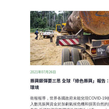
麼做，認為這有悖於歐盟的淨零排放政策。去
的臨近，對歐盟執委會將二者納入分類標準的
布魯塞爾舉行了一場它的模擬葬禮。
2021年07月26日
振興銀彈要三思 全球「綠色振興」報告
環境
衛報報導，世界各國政府未能兌現COVID-1
入數兆振興資金於加劇氣候危機和損害自然的