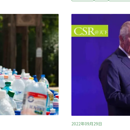
成長基金啟動儀式。總統賴
在明（2025）年1月20日
專門投資淨零永續相關新興
川普撤回尚未使用的立法撥
賽中，台灣一定能夠奪得先
塔（John Podesta）
是環境部單打獨鬥，但綠色
美元（約新台幣3.2兆元）
政府帶動各項綠色投資，達
的基礎建設。
專案辦公室今日開始運作，
2022年09月29日