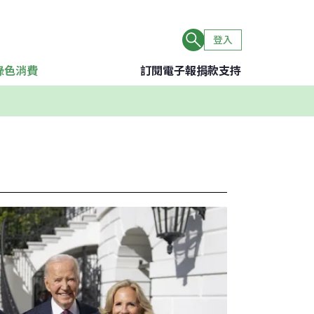
登入
綠色消費
訂閱電子報
捐款支持