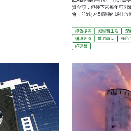
IEA提的綠色行動，預計需要
資金額，但接下來每年可刺激
會，並減少45億噸的碳排放量
球經濟萎縮6%、奪走3億個
比。回想當初經濟危機過後
綠色振興
減碳新生活
深
續碳排及能源使用「大反彈
循環經濟
能源轉型
綠色
轍，國際能源總署（IEA）
綠建築
經濟活動前，推出永續復甦特別報告（S
Energy Outlook Spe
讓2020年不同於過去！永
有三項遠大目標，分別是「