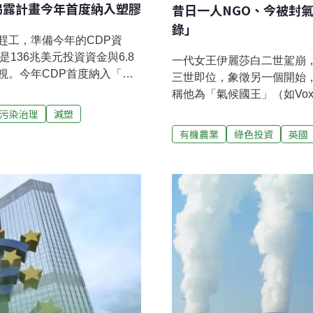
揭露計畫今年首度納入塑膠
昔日一人NGO、今被封
錄」
趕工，準備今年的CDP資
136兆美元投資資金與6.8
一代女王伊麗莎白二世駕崩
視。今年CDP首度納入「塑
三世即位，象徵另一個開始
0家業者受邀揭露塑膠生產跟
稱他為「氣候國王」（如Vo
業被要求塑膠揭露 隨著全球
污染治理
減塑
交碳費，甚至面臨訴訟，這
有機農業
綠色投資
英國
資機構，資產管理總和達136
022年就有超過1萬8700
。