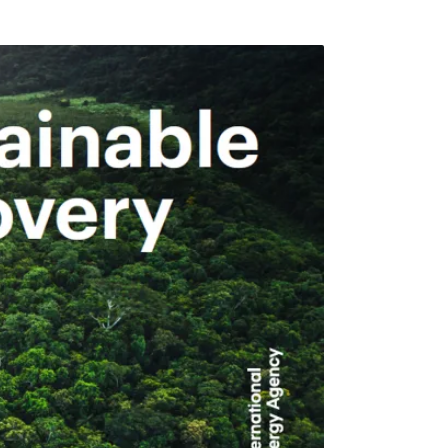
。歐盟執委會1日提出的草案試圖找到折衷立
視為「過渡性」綠色能源，用來協助各國從煤
能和太陽能等乾淨能源技術。對於以德國為首
題是他們對核能最大的顧慮。根據草案，如果
棄物，則可將核電視為永續投資標的；2045
視為永續投資，並且必須在電廠的生命週期內
「