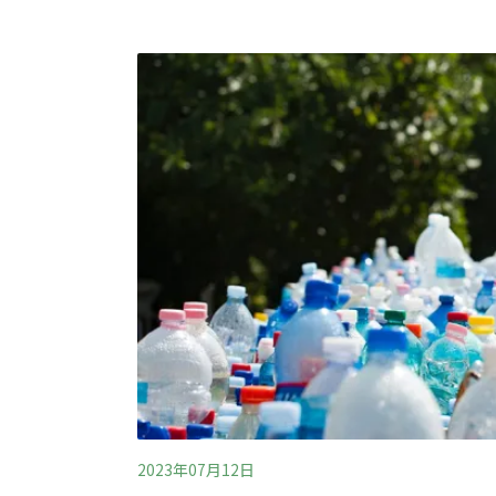
用於投資綠色新興產業。環境部今日舉辦綠色
清德出席表示，盼基金能以政府帶頭的方式，
產業，推動綠色成長，「在全球淨零經濟的競
機。」環境部長彭啟明分享，淨零工作過去常
轉型是相當複雜的工作，牽涉不同產業鏈，由
成淨零的機會才夠大。他指出，綠色成長基金
基金則將以10年為
2023年07月12日