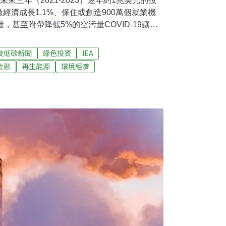
未來三年（2021-2023）逐年約1兆美元的投
經濟成長1.1%、保住或創造900萬個就業機
，甚至附帶降低5%的空污量COVID-19讓全
工作機會，窘境堪可與2008年的金融海嘯相
，各國政府全力拚經濟，顧不及環保，造成後
度低碳新聞
綠色投資
IEA
」，比危機前還高。要怎麼避免歷史重蹈覆
金融
再生能源
環境經濟
攜手國際貨幣組織（IMF），趕在全球解封所有
ustainable Recovery-World
cial Report），期望提供乾淨又符合成本效益的行動，
續復甦有多好？就業健康一把罩首先，IEA的計畫
促進經濟發展」、「創造就業」、「建立