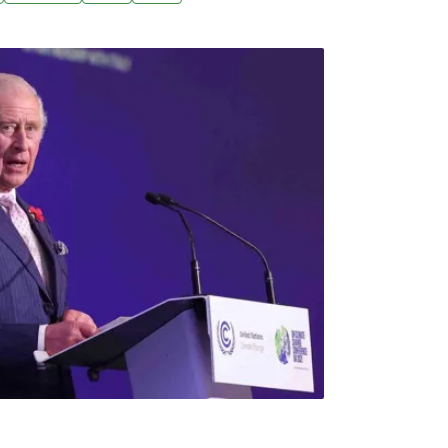
，分配超過80%的剩餘撥款，以防止即將上任的
款。拜登政府的國際氣候政策高級顧問波德斯
表示，政府已透過《降低通膨法案》撥款超過1000億
的資金，用以投資清潔能源和提升美國氣候適應