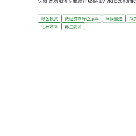
失衡 反增加溫室氣體排放根據Vivid Econo
情大流行以來，各國政府提供的17兆美元資金中
室氣體排放或復育自然的活動。這些資金大多
綠色投資
救經濟靠綠色振興
氣候變遷
深
資，以維持經濟運轉。但是，大約4.8兆美元
化石燃料
再生能源
航空公司紓困以及促進糧食生產，對環境有明
的。大約3兆美元的使用方式會增加溫室氣體
在再生能源和低碳交通等綠色計畫上花費的1.8兆美元
經濟學家、該報告的主要作者拜爾（Jeffrey 
諾的「綠色振興」並未實現，「政府肯定可以
害大眾的事情上。這令