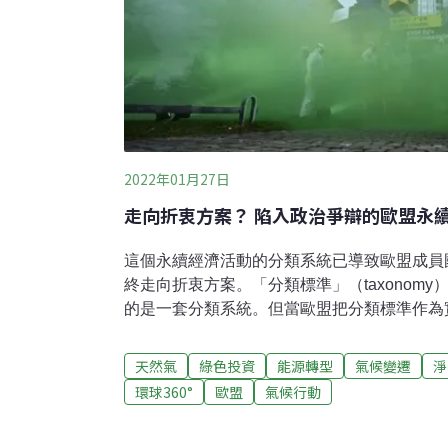
2022年01月27日
走向折衷方案？ 陷入政治爭辯的歐盟永
這個永續經濟活動的分類系統已導致歐盟成員
終走向折衷方案。「分類標準」（taxonom
的是一套分類系統。但當歐盟把分類標準作為實
工作的一部分時，卻引發了熱烈的辯論。簡言
用來界定哪些經濟活動屬於「綠色」，進而有
天然氣
綠色投資
能源轉型
氣候變遷
淨
2019年3月首次提出以來，關於分類標準中
環球360°
歐盟
氣候行動
得事關成員國國家利益。主要的爭論點在於天
標準。擔心能源安全的實用主義者主張把二者