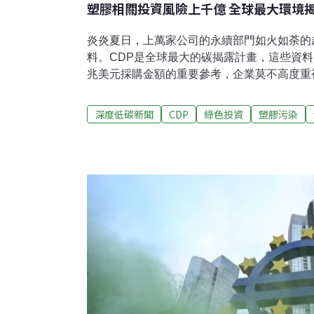
塑膠相關投資風險上千億 全球最大環境
炎炎夏日，上萬家公司的永續部門如火如荼的
料。CDP是全球最大的碳揭露計畫，這些資料是
兆美元採購金額的重要參考，企業莫不高度重
膠」項目。石化業、食品業、包裝業等近700
回收情況，資料預計9月對外公開。7000家企
深度低碳新聞
CDP
綠色投資
塑膠污染
對碳排管控加嚴，二氧化碳排放過多可能要繳
些都是投資風險。因此，全球有超過680家投
兆美元要求企業填寫CDP資料，作為投資參考。2
家企業繳交CDP問卷，企業總市值占全球一半