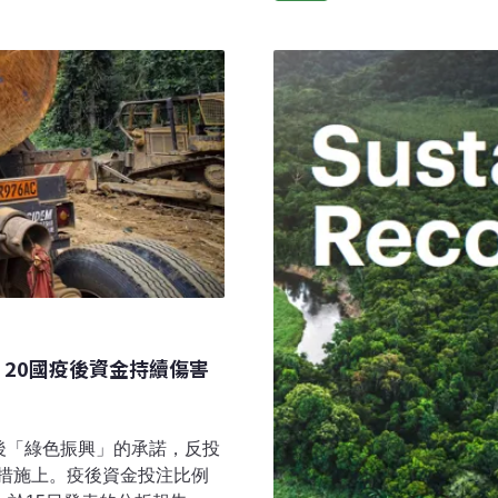
否該擴張核能展開激烈爭辯
年12月，隨著最終決定期限
場。該草案將天然氣和核能
擔憂，促使環保人士聚集在
炭和高碳排電力，過渡到風
的反核陣營而言，核廢料問
各國能夠安全地處理放射性廢
年之前的新建核電廠也將被
進行安全升級，以確保符合
：20國疫後資金持續傷害
9後「綠色振興」的承諾，反投
措施上。疫後資金投注比例