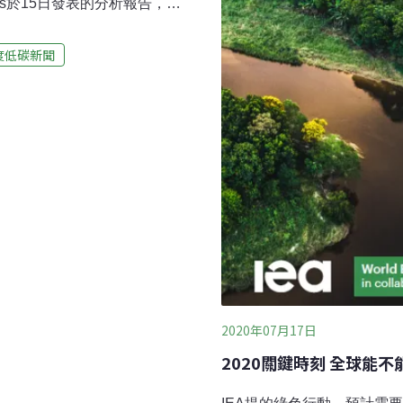
mics於15日發表的分析報告，疫
，只有約1/10用於減少溫
數用於緊急措施，如支付工
度低碳新聞
的支出，包括道路建設支出、
顯影響，且大部分都是負面
排放和破壞自然界，超過全球
。Vivid Economics的
Beyer）表示，許多政府去年承
做得更好，卻把公款花在危
2020年07月17日
2020關鍵時刻 全球能