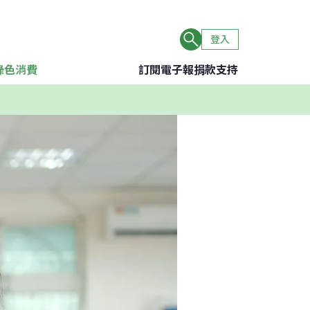
登入
綠色消費
訂閱電子報
捐款支持