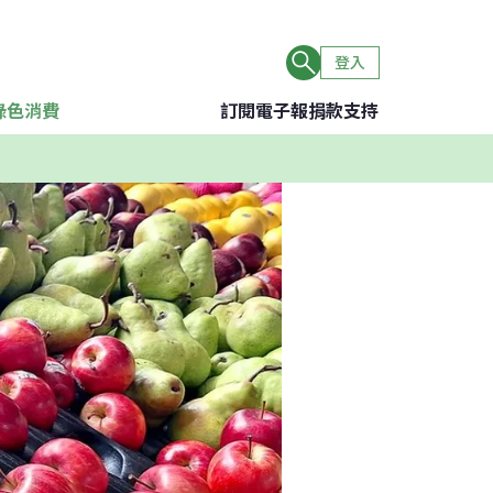
登入
綠色消費
訂閱電子報
捐款支持