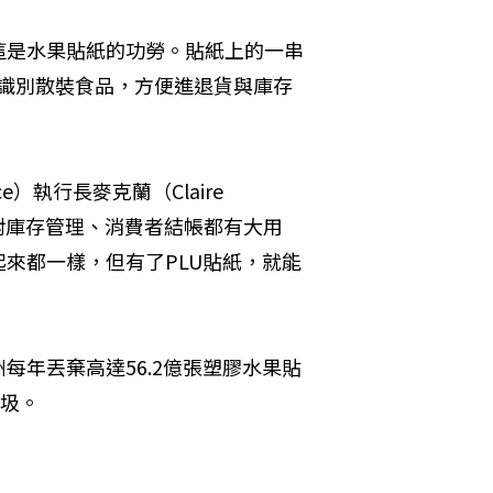
這是水果貼紙的功勞。貼紙上的一串
助零售商識別散裝食品，方便進退貨與庫存
ance）執行長麥克蘭（Claire 
貼紙對庫存管理、消費者結帳都有大用
來都一樣，但有了PLU貼紙，就能
每年丟棄高達56.2億張塑膠水果貼
垃圾。