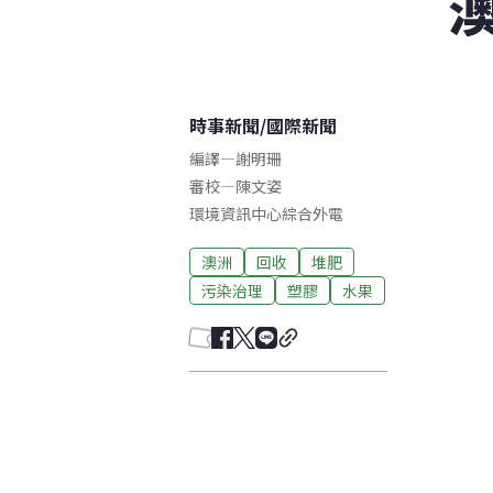
時事新聞
/
國際新聞
編譯
—
謝明珊
審校
—
陳文姿
環境資訊中心綜合外電
澳洲
回收
堆肥
污染治理
塑膠
水果