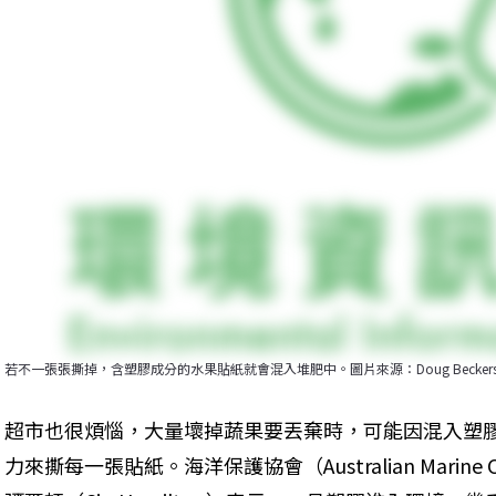
若不一張張撕掉，含塑膠成分的水果貼紙就會混入堆肥中。圖片來源：Doug Beckers（CC
超市也很煩惱，大量壞掉蔬果要丟棄時，可能因混入塑
力來撕每一張貼紙。海洋保護協會（Australian Marine Con