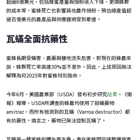
超過6億美元，包括蜂蜜產量與授粉收入下降、更換蜂群
的成本等。蜜蜂死亡也影響其他農作授粉，預估總產值超
過百億美元的農產品與供應鏈將受到牽連。
瓦蟎全面抗藥性
蜜蜂長期受蟎害、農藥與棲地流失危害，對現在的蜂農來
說，蜂群死亡率高達30%並不意外。因此，上述原因無法
解釋為何2025年對蜜蜂特別致命。
今年6月，美國農業部（USDA）發布初步研究
結果
。《衛
報》報導，USDA所調查的蜂農均使用了殺蟎藥物
amitraz，而所有檢測到的瓦蟎（Varroa destructor）都
有抗藥性。換言之，藥物已無法控制瓦蟎了。
瓦蟎是一種蜜蜂的體外寄生蟲，會在蜜蜂間迅速散播病毒