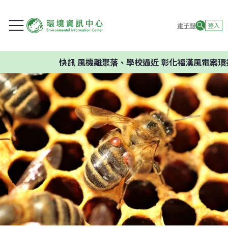
電子報
登入
快訊
風機離聚落、學校過近 彰化福漢風電案環委建議