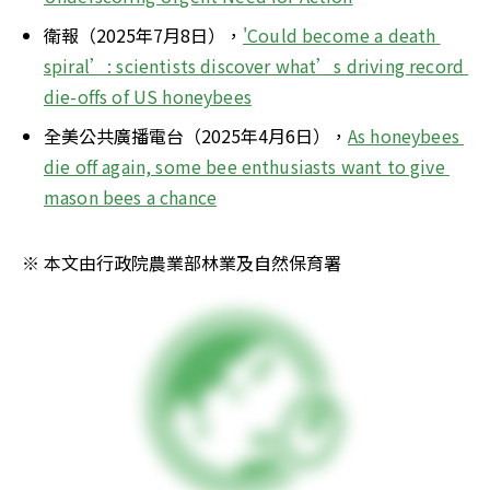
衛報（2025年7月8日），
'Could become a death 
spiral’: scientists discover what’s driving record 
die-offs of US honeybees
全美公共廣播電台（2025年4月6日），
As honeybees 
die off again, some bee enthusiasts want to give 
mason bees a chance
※ 本文由行政院農業部林業及自然保育署 