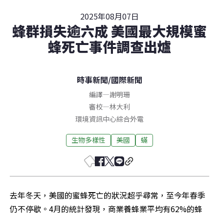
2025年08月07日
蜂群損失逾六成 美國最大規模蜜
蜂死亡事件調查出爐
時事新聞
/
國際新聞
編譯
—
謝明珊
審校
—
林大利
環境資訊中心綜合外電
生物多樣性
美國
蟎
去年冬天，美國的蜜蜂死亡的狀況超乎尋常，至今年春季
仍不停歇。4月的統計發現，商業養蜂業平均有62%的蜂