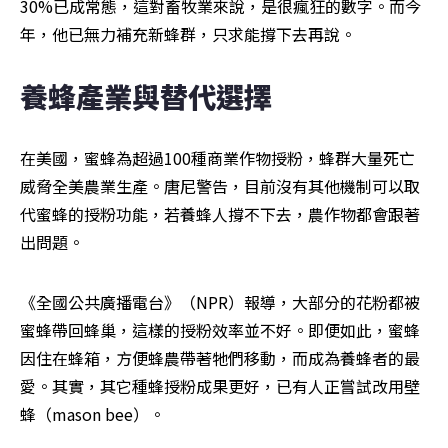
30%已成常態，這對畜牧業來說，是很瘋狂的數字。而今
年，他已無力補充新蜂群，只求能撐下去再說。
養蜂產業與替代選擇
在美國，蜜蜂為超過100種商業作物授粉，蜂群大量死亡
威脅全美農業生產。唐尼警告，目前沒有其他機制可以取
代蜜蜂的授粉功能，若養蜂人撐不下去，農作物都會跟著
出問題。
《全國公共廣播電台》（NPR）報導，大部分的花粉都被
蜜蜂帶回蜂巢，這樣的授粉效率並不好。即便如此，蜜蜂
因住在蜂箱，方便蜂農帶著牠們移動，而成為養蜂者的最
愛。其實，其它種蜂授粉成果更好，已有人正嘗試改用壁
蜂（mason bee）。