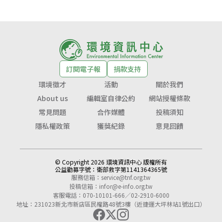
訂閱電子報
捐款支持
環境徵才
活動
關於我們
About us
編輯室自律公約
網站授權條款
常見問題
合作媒體
投稿須知
隱私權政策
獲獎紀錄
意見回饋
© Copyright 2026 環境資訊中心 版權所有
公益勸募字號：
衛部救字第1141364365號
服務信箱：
service@tnf.org.tw
投稿信箱：
infor@e-info.org.tw
客服電話：070-10101-666／02-2910-6000
地址：231023新北市新店區民權路48號3樓（近捷運大坪林站1號出口）