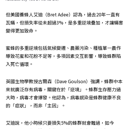
但美國養蜂人艾迪（Bret Adee）認為，過去20年一直有
瓦蟎，但損失率從未超過3%，是多重逆境疊加，才讓蟎害
變得更加致命。
蜜蜂的多重逆境包括氣候變遷、農藥污染、種植單一農作
導致花蜜和花粉不足等，多項因素交互影響，導致蜂群陷
入死亡循環。
英國生物學教授古爾森（Dave Goulson）強調，蜂群中本
來就廣泛存有病毒，關鍵在於「逆境」。蜂群生存壓力過
大時，病毒才會爆發。他認為，病毒感染是蜂群健康不良
的「症狀」，而非「主因」。
艾迪說，他小時候只要損失5%的蜂群就會難過，如今