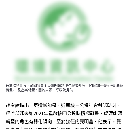
行政院秘書長、前國發會主委龔明鑫將接任經濟部長，民間期盼積極推動能源
轉型2.0及產業轉型。圖片來源：行政院提供
趙家緯指出，更遺憾的是，近期核三公投社會對話時刻，
經濟部卻未如2021年重啟核四公投時積極發聲，處理能源
轉型的角色有弱化傾向。至於接任的龔明鑫，他表示，龔