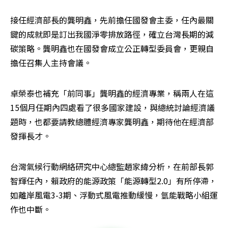
接任經濟部長的龔明鑫，先前擔任國發會主委，任內最關
鍵的成就即是訂出我國淨零排放路徑，確立台灣長期的減
碳策略。龔明鑫也在國發會成立公正轉型委員會，更親自
擔任召集人主持會議。
卓榮泰也補充「前同事」龔明鑫的經濟專業，稱兩人在這
15個月任期內四處看了很多國家建設，與總統討論經濟議
題時，也都要請教總體經濟專家龔明鑫，期待他在經濟部
發揮長才。
台灣氣候行動網絡研究中心總監趙家緯分析，在前部長郭
智輝任內，賴政府的能源政策「能源轉型2.0」有所停滯，
如離岸風電3-3期、浮動式風電推動緩慢，氫能戰略小組運
作也中斷。