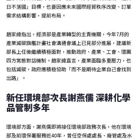
日不落國」目標，也要因應未來國際經貿秩序改變、訂單
需求結構影響，提前布局。
趙家緯指出，經濟部是產業轉型的主責機關，今年7月的
產業減碳旗艦計畫社會溝通會議上已見部分進展，建議新
部長上任後繼續積極面對，推動政府、產業、工會、環團
四方常態對話機制。趙家緯直言，產業面臨多重壓力，也
包括減碳，政府應積極協助「而不是期待企業自己會找到
出路」。
新任環境部次長謝燕儒 深耕化學
品管制多年
環境部方面，謝燕儒即將接任環境部政務次長，他在環境
部及前環保署服務近40年，曾任空保處處長、廢管處及水