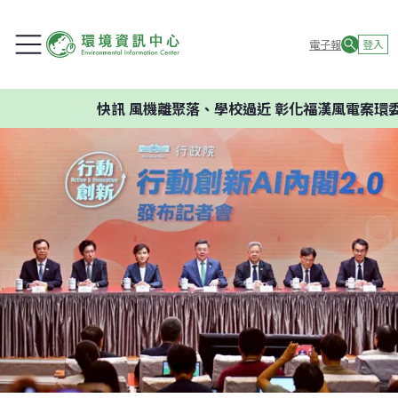
電子報
登入
快訊
風機離聚落、學校過近 彰化福漢風電案環委建議不