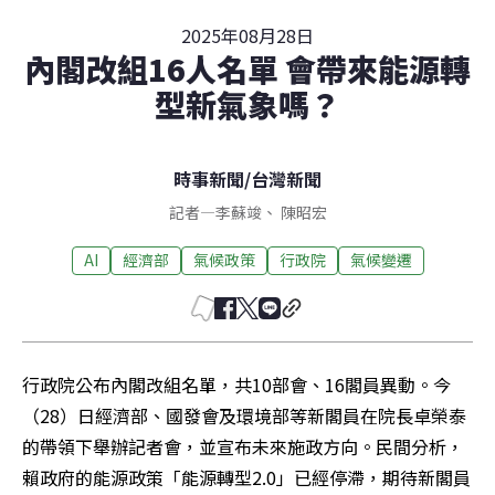
2025年08月28日
內閣改組16人名單 會帶來能源轉
型新氣象嗎？
時事新聞
/
台灣新聞
記者
—
李蘇竣
、
陳昭宏
AI
經濟部
氣候政策
行政院
氣候變遷
行政院公布內閣改組名單，共10部會、16閣員異動。今
（28）日經濟部、國發會及環境部等新閣員在院長卓榮泰
的帶領下舉辦記者會，並宣布未來施政方向。民間分析，
賴政府的能源政策「能源轉型2.0」已經停滯，期待新閣員