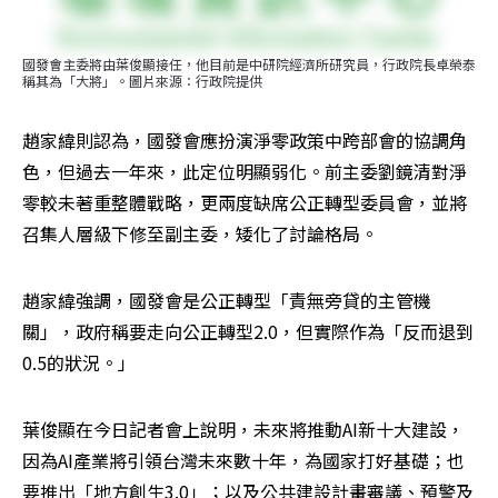
國發會主委將由葉俊顯接任，他目前是中研院經濟所研究員，行政院長卓榮泰
稱其為「大將」。圖片來源：行政院提供
趙家緯則認為，國發會應扮演淨零政策中跨部會的協調角
色，但過去一年來，此定位明顯弱化。前主委劉鏡清對淨
零較未著重整體戰略，更兩度缺席公正轉型委員會，並將
召集人層級下修至副主委，矮化了討論格局。
趙家緯強調，國發會是公正轉型「責無旁貸的主管機
關」，政府稱要走向公正轉型2.0，但實際作為「反而退到
0.5的狀況。」
葉俊顯在今日記者會上說明，未來將推動AI新十大建設，
因為AI產業將引領台灣未來數十年，為國家打好基礎；也
要推出「地方創生3.0」；以及公共建設計畫審議、預警及