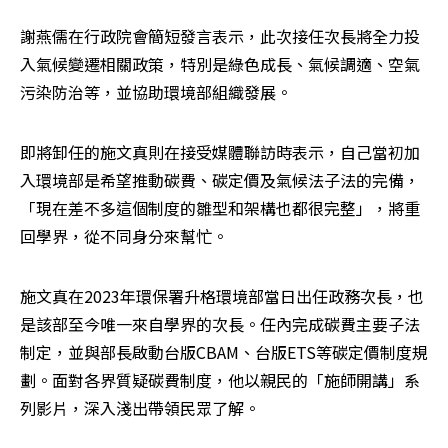
謝燕儒在行政院會簡短發言表示，此次接任次長將全力投
入氣候變遷相關政策，特別是綠色成長、氣候調適、空氣
污染防治等，並協助環境部組織發展。
即將卸任的施文真則在接受媒體聯訪時表示，自己當初加
入環境部是希望推動碳費、碳定價及氣候法子法的完備，
「現在差不多這個制度的雛型和架構也都很完整」，將重
回學界，從不同身分來幫忙。
施文真在2023年環保署升格環境部當日出任政務次長，也
是該部至今唯一來自學界的次長。任內完成碳費主要子法
制定，並與部長啟動台版CBAM、台版ETS等碳定價制度規
劃。面對各界質疑碳費制度，他以親民的「施師開講」系
列影片，深入淺出帶領民眾了解。