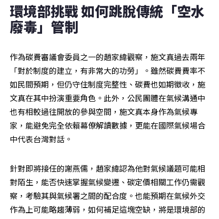
環境部挑戰 如何跳脫傳統「空水
廢毒」管制
作為碳費審議會委員之一的趙家緯觀察，施文真過去兩年
「對於制度的建立，有非常大的功勞」。雖然碳費費率不
如民間預期，但仍守住制度完整性、碳費也如期徵收，施
文真在其中扮演重要角色。此外，公民團體在氣候溝通中
也有相較過往開放的參與空間，施文真本身作為氣候專
家，能避免完全依賴幕僚解讀數據，更能在國際氣候場合
中代表台灣對話。
針對即將接任的謝燕儒，趙家緯認為他對氣候議題可能相
對陌生，能否快速掌握氣候變遷、碳定價相關工作仍需觀
察，考驗其與氣候署之間的配合度。也能預期在氣候外交
作為上可能略趨薄弱，如何補足這塊空缺，將是環境部的