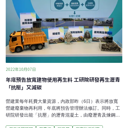
碳令」要求配合淨零歐盟預計在明年開始試行「碳邊境調
整機制」（CBAM），並在2027年正式上路。未來廠商必
須購買碳權，或者繳交足夠碳費，才能將製造的產品進口
歐盟，將對台灣的中小企業造成不小影響。今周刊近期與
全國中小企業總會、中華開發金控合作，調查台灣中小企
業減碳相關議題，共發出超過萬份問卷，最後收集到276
份有效樣本，昨（16日）召開記者會發布
2022年10月07日
年底預告放寬建物使用再生料 工研院研發再生瀝青
「抗壓」又減碳
營建業每年耗費大量資源，內政部昨（6日）表示將放寬
營建廢棄物再利用，年底將預告管理辦法修訂。同時，工
研院研發出能「抗壓」的瀝青混凝土，由廢瀝青及煉鋼轉
爐石再利用而成，明年將在台北市四條公車專用道「正式