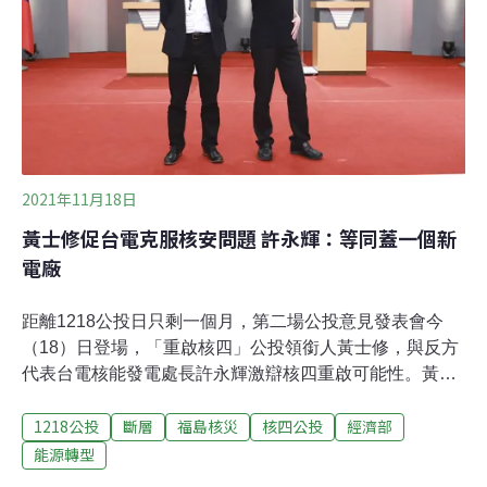
棒運轉，而完工近九成的二號機則需要5~6年，可利用這
段時間申請建廠執照，並平行進行相關的地質調查、環評
及環差程序。他舉例，美國核電廠封存28年，且封存前只
蓋到一半，最後也只花九年時間重啟。而核四廠只封存七
年，且一號機已經完工，「所以重啟不是問題」。黃士修
指出，若核四商轉5年，就能賺
2021年11月18日
黃士修促台電克服核安問題 許永輝：等同蓋一個新
電廠
距離1218公投日只剩一個月，第二場公投意見發表會今
（18）日登場，「重啟核四」公投領銜人黃士修，與反方
代表台電核能發電處長許永輝激辯核四重啟可能性。黃士
修主張，核四已完成安檢測試，重啟核四可降低火力發電
1218公投
斷層
福島核災
核四公投
經濟部
造成的空氣污染及高碳排，台電應克服核電廠的安全疑
慮，不要只以危險性來恐嚇民眾。許永輝則打臉，核四是
能源轉型
完成試運轉測試而非安檢，且該測試補考七年還不及格，