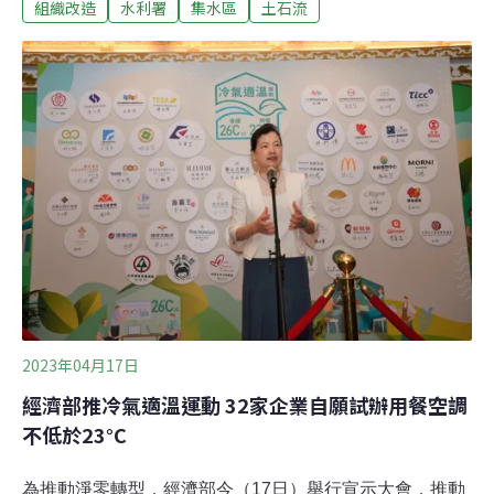
做，是不是還要再等十幾、二十幾年？」環團指出，行政
組織改造
水利署
集水區
土石流
院2006年核定「水庫集水區保育綱要」，明訂行政院推動
組織改造應納入「水庫集水區（或流域）管理局」。不過
行政院人事行政總處回應，成立集水區管理局涉及多項法
規修正，需從長計議，建議由經濟部協調農委會共同強化
管理。
2023年04月17日
經濟部推冷氣適溫運動 32家企業自願試辦用餐空調
不低於23°C
為推動淨零轉型，經濟部今（17日）舉行宣示大會，推動