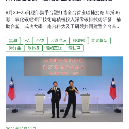
9月23~25日經部攜手台塑打造全台首座碳捕捉廠 年捕36
噸二氧化碳經濟部技術處積極投入淨零碳排技術研發，補
助台塑、成功大學、南台科大及工研院共同建置全台首套
「二氧化碳捕捉及再利用」前導示範場域，每年可捕獲製
黑潮
IEA
台塑
污染治理
經濟部
能源轉型
程排放的36噸二氧化碳，並將其轉化為12噸甲烷等化學
品。該示範工廠以完整的「二氧化碳捕獲」、「氫氣純
海洋能
碳捕捉
編輯直送
電動車
化」以及「轉化再利用」三大系統的循環經濟模式，自去
年底試運轉至今已有初步成果；台塑未來將逐級放大二氧
化碳捕捉及再利用示範場域，擴大減碳效益，共同邁向淨
零轉型。（經濟日報報導）推動海洋綠能開發 國海院偕富
鴻網簽備忘錄國家海洋研究院23日與富鴻網股份有限公司
簽署合作備忘錄，未來合作共同發展黑潮海洋綠能開發科
技與交流，促進雙方研究人員在學術研究與產業化等面向
合作。這次簽署合作備忘錄針對海洋能源重要領域關鍵技
術研發與應用。
2021年12月11日