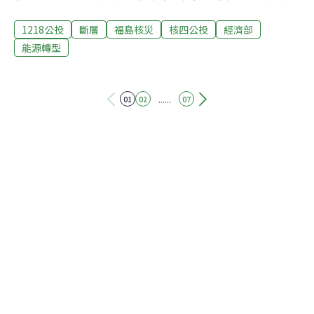
曾文生分別代表正、反方向全民表達意見。雙方今日主要
1218公投
斷層
福島核災
核四公投
經濟部
針對核廢料、安全系統檢測及斷層等問題進行意見闡述。
黃士修連批官員偽造文書 稱核四商轉五年可省600億替代
能源轉型
成本針對大眾關心的核災問題，黃士修以日本福島核災為
例，強調雖有輻射外洩，但世界衛生組織（WHO）卻指出
「觀察不到健康效應」。而始終爭議不斷的核廢料問題，
......
01
02
07
黃士修認為只要有系統化的方法，且不影響生活圈及生態
圈即代表可處理，他也強調目前核廢料是唯一可以符合上
述三個條件的「廢棄物」。斷層與耐震接著黃士修對反方
展開攻勢，他提出中央地調所的「核四地質調查安全評估
報告」，強調報告書中明確表明S斷層並非活動斷層。他
還指出，核四的耐震設計基準值是0.4g，大約等於地震強
度七級，且未來耐震結構都還能隨時