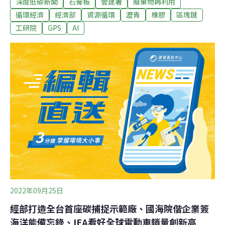
深度低碳新聞
石膏板
營建署
廢棄物再利用
上路」，用重量較大的公車展現抗壓效果。營建署修訂辦
法 放寬營建廢棄物再利用範圍昨（6）日「2022台灣循環
循環經濟
經濟部
資源循環
瀝青
橡膠
區塊鏈
經濟週跨部會記者會」上，經濟部、環保署、農委會、內
工研院
GPS
AI
政部、工程會等單位齊聚分享循環經濟推動成果。內政部
主任秘書張琬宜表示，營建署正在修訂「營建廢棄物再利
用管理辦法」，將放寬營建廢棄物再利用範圍。常用來作
為房間隔板的石膏板、矽酸鈣板，過去只有裁切掉的廢邊
角料才會進入再利用製程。新辦法修訂後，建物拆除揀出
的石膏板、矽酸鈣板經加工處理後，符合檢驗標準就可以
再次拿來蓋房子。廢棄營建木材、橡膠的再利用管道也更
多元，未來有機會允許再製為固體再生燃料（SRF）。內
政部營建署建築管理科科長劉奇岳說明，新辦法
2022年09月25日
經部打造全台首座碳捕捉示範廠、國海院偕企業簽
海洋能備忘錄、IEA看好全球電動車銷量創新高