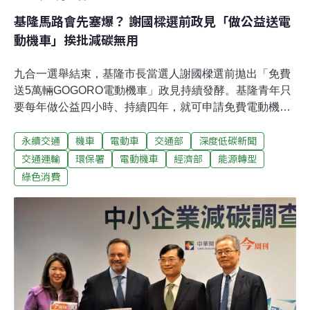
基隆馬路會先塞爆？ 謝國樑選前政見「做公益送電
動機車」挨批減碳無用
九合一選舉結束，基隆市長當選人謝國樑選前拋出「免費
送5萬輛GOGORO電動機車」政見持續發酵。基隆青年只
要每年做公益四小時、持續四年，就可申請免費電動機
車。不過，謝國樑辦公室對經費來源說詞反覆，甚至說要
永續交通
機車
電動車
交通部
深度低碳新聞
中央補助，昨（28日）交通部、經濟部、環保署接連澄清
並無相關預算。該項「Let's go電動一下」的政見也遭專家
交通運輸
環保署
電動機車
經濟部
能源轉型
批評可行性低，是政策買票的作法，難以達成減碳效果。
綠色消費
而且基隆現行運輸環境不適合更多私人運具進入，若要送
5萬輛電動機車，恐怕馬路會先被塞爆。財政可行性低、
運輸環境體質不好 送機車恐「把馬路漲滿」謝國樑團隊在
去（2021）年10月提出「Let's go電動一下」政見，青年
只要連續四年、每年「做公益」滿四小時，就有資格申請
免費電動機車，名額為5萬輛。雖有一條「汰舊換新優
先」，但基本上是直接贈送。謝國樑曾表示，基隆2021年
淘汰約600輛燃油機車為電動機車，估計要花300年才能將