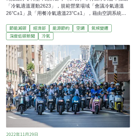
「冷氣適溫運動2623」，規範營業場域「會議冷氣適溫
26°C±1」及「用餐冷氣適溫23°C±1」，藉由空調系統改
善及場域溫度監控，達到舒適又節電的效果，目前有台北
節能減碳
經濟部
能源節約
空調
氣候變遷
101、圓山大飯店、麥當勞、家樂福等32家服務業響應。
經濟部今也揭示「冷氣適溫識別標示」方便民眾辨識，今
深度低碳新聞
冷氣
年5月至10月還有拍照打卡抽獎活動，鼓勵民眾支持響應
節能減碳店家。自願32家企業試辦 非用餐時段26°C、用
餐時段23°C經濟部今年起推動「冷氣適溫運動2623」，規
範營業場域「會議冷氣適溫26°C±1」及「用餐冷氣適溫
23°C±1」，包括台北101、麥當勞、家樂福、遠東
SOGO、三商巧福等，由自願接受節能輔導的32家業者、
1300家觀光旅館、連鎖餐廳、會議中心開始試辦。經濟部
長王美花表示，2013年馬政府時期就已規範20類營業場所
「室內冷氣度限值26°C」，但考量用餐有熱食及
2022年11月29日