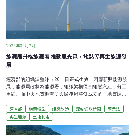
化學署署長謝燕儒接掌次長。此外，運動部、數發部、衛
福部、教育部以及原民會、僑委會的首長或次長都有異
動。賴政府能源政策停滯 新經濟部長有助於能源轉型？接
任經濟部長的龔明鑫，先前擔
2023年09月27日
能源局升格能源署 推動風光電、地熱等再生能源發
展
經濟部的組織調整昨（26）日正式生效，因應新興能源發
展，能源局改制為能源署，組織架構從四組變六組，分工
更細。而中央地質調查所與礦務局整併成立的「地質調查
及礦業管理中心」，將投入地熱等再生能源探勘，並力拼
經濟部
能源轉型
組織改造
深度低碳新聞
礦業法
年底前推出《礦業法》相關24個子法草案。能源署升格擴
大為六組 因應新興能源詳細分工去年行政院通過「第二波
再生能源
土地利用
組織改造方案」，經濟部的組織調整昨日正式生效。原先
工業局、貿易局、商業司、能源局、中小企業處等五個單