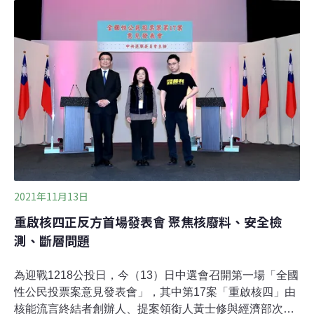
「連這兩份報告都分不清楚，要討論核四安全性，對你來
說太專業。」他強調核四的設計問題不可逆，若要完成改
善，等同要蓋新的電廠，「我不反對核能，但反對充滿核
安問題的核四重啟。」黃士修主張以核能減碳減空污 天然
氣爆炸比核災危險針對核安問題，黃士修表示，反核方不
段跳針有「S斷層」通過核四，因此有安全疑慮，但依據
中央地調所的公開資料，中南部有許多很長的活動斷層，
活動斷層的周圍還有許多天然氣管線、儲氣槽及煉油廠等
設施，面對地震發生的災害可能更加嚴重。黃士修
2021年11月13日
重啟核四正反方首場發表會 聚焦核廢料、安全檢
測、斷層問題
為迎戰1218公投日，今（13）日中選會召開第一場「全國
性公民投票案意見發表會」，其中第17案「重啟核四」由
核能流言終結者創辦人、提案領銜人黃士修與經濟部次長