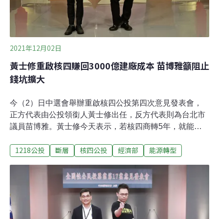
料，「這叫循環經濟」
2021年12月02日
黃士修重啟核四賺回3000億建廠成本 苗博雅籲阻止
錢坑擴大
今（2）日中選會舉辦重啟核四公投第四次意見發表會，
正方代表由公投領銜人黃士修出任，反方代表則為台北市
議員苗博雅。黃士修今天表示，若核四商轉5年，就能賺
回3000億元建廠成本，假如核四公投不通過，廢核四代價
1218公投
斷層
核四公投
經濟部
能源轉型
高達3205億元。苗博雅則提到，核四本應在陳水扁總統任
內停工，納稅人已經賠了3000億血本無歸，「若當時該停
就停，就不會把核四錢坑搞得這麼大」，呼籲為後代子孫
留下健全財政紀律。黃士修稱一號機2~3年可運轉 二號機
環評、地調可同時進行黃士修表示，核四廠目前已完工的
一號機不需申請建廠執照，只要再過2~3年即可放置燃料