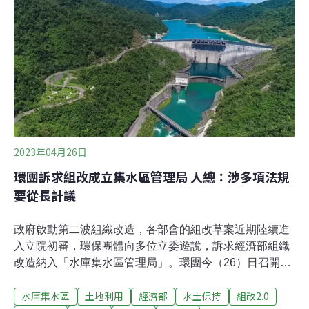
位，升格為產業發展署、國際貿易署、商業發展署、能源
署、中小及新創企業署。經濟部說明，組改後內部單位為
六司六處，下設10個三級機關及一個訓練機構，推動經濟
產業多元創新、全方位經貿布局及能源永續發展三大重點
業務。主掌永續能源發展的能源局，升格能源署後署長由
原局長游振偉升任；兩名副署長由原副局長李君禮與經濟
部參事吳志偉升任。經濟部長王美花在布達典禮強調，能
源署要因應能源領域業務多元遽增，持續朝「落
2023年04月26日
環團訴求組改成立集水區管理局 人總：涉多項法規
要從長計議
政府啟動第二波組織改造，各部會的組改草案近期陸續進
入立院初審，環保團體向多位立委遊說，訴求經濟部組織
改造納入「水庫集水區管理局」。環團今（26）日召開記
者會指出，台灣治水單位權責分散，長期無法有效管理開
水庫集水區
土地利用
經濟部
水土保持
組改2.0
發、治水防洪。民間多年終於等到組改機會，「這次沒有