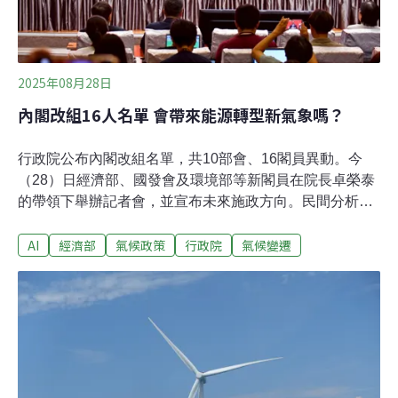
2025年08月28日
內閣改組16人名單 會帶來能源轉型新氣象嗎？
行政院公布內閣改組名單，共10部會、16閣員異動。今
（28）日經濟部、國發會及環境部等新閣員在院長卓榮泰
的帶領下舉辦記者會，並宣布未來施政方向。民間分析，
賴政府的能源政策「能源轉型2.0」已經停滯，期待新閣員
AI
經濟部
氣候政策
行政院
氣候變遷
在氣候治理與能源轉型面向帶來新進展。改組名單出爐 10
大部會、16閣員異動行政院今日上午舉辦「行動創新AI內
閣2.0發布記者會」，卓榮泰表示，他對新團隊「信心十
足」，邀請各領域專家或是意見領袖加入內閣團隊，與現
有團隊快速整合為行動AI內閣2.0。調整名單中，經濟部長
郭智輝請辭，由現任行政院秘書長、前國發會主委龔明鑫
接任；國發會主委劉鏡清卸任，由前中華經濟研究院院長
葉俊顯接任；環境部政務次長施文真將返回學界，由現任