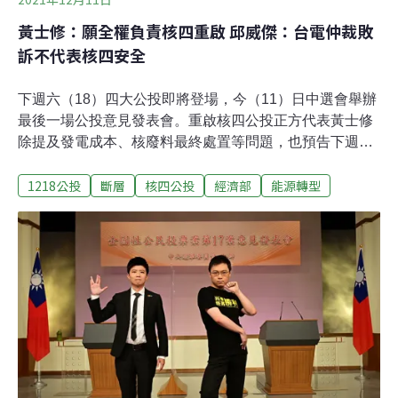
黃士修：願全權負責核四重啟 邱威傑：台電仲裁敗
訴不代表核四安全
下週六（18）四大公投即將登場，今（11）日中選會舉辦
最後一場公投意見發表會。重啟核四公投正方代表黃士修
除提及發電成本、核廢料最終處置等問題，也預告下週一
起將在自由廣場絕食、等待公投結果到來。反方代表、台
1218公投
斷層
核四公投
經濟部
能源轉型
北市議員邱威傑則針對過去環評與地質調查相關程序提出
安全疑慮，並舉出過去蘭嶼核輻射外洩、核廢料乾貯廠氫
爆案例，質疑正方無視核安風險，只會粉飾太平。黃士修
稱核廢料變核燃料循環利用 預告將絕食挺核四黃士修首先
針對核能電價解釋，2020年核能發電（1.95元/度）之所以
會高於燃氣（1.91元/度）是因為核一、核二提前除役，等
於被強制縮短攤提年限；另外，核能在2016年一度成本高
達2.34元，也是由於反核團體要求室外乾貯改室內，才必
須多花300億成本。接著黃士修提核廢料處置，他表示，
目前除了瑞典和芬蘭，其他國家都不急著做最終處置，主
流作法是將核廢料做乾式貯存，之後再處理成新的核燃