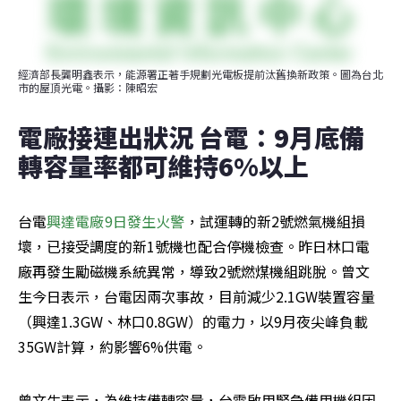
經濟部長龔明鑫表示，能源署正著手規劃光電板提前汰舊換新政策。圖為台北
市的屋頂光電。攝影：陳昭宏
電廠接連出狀況 台電：9月底備
轉容量率都可維持6%以上
台電
興達電廠9日發生火警
，試運轉的新2號燃氣機組損
壞，已接受調度的新1號機也配合停機檢查。昨日林口電
廠再發生勵磁機系統異常，導致2號燃煤機組跳脫。曾文
生今日表示，台電因兩次事故，目前減少2.1GW裝置容量
（興達1.3GW、林口0.8GW）的電力，以9月夜尖峰負載
35GW計算，約影響6%供電。
曾文生表示，為維持備轉容量，台電啟用緊急備用機組因