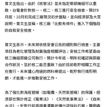
曾文生指出，由於《核管法》並未指定哪部機組可以重
啟，台電會針對核一、核二、核三進行安全檢查，預計9
月底、10月初完成三廠現況初步盤點，並向經濟部及大眾
說明。曾文生並稱，核三廠「比較有條件」進入下個階段
的自我安全檢查。
曾文生表示，未來將依核安會公告的細則執行檢查，主要
項目為老化管理及耐震強度相關評估；安檢工作希望委由
核三機組原廠公司執行，預計今年底、明年初確認與原廠
合作狀況。至於核二能否重啟？由於目前乾貯相關工作正
在進行，未來爐心用過的燃料棒退出、乾貯執行情形明
朗，才能進一步推動安檢工作。
為了強化對海底管線（如電纜、天然氣管線）的保護，經
濟部也預計修正《電業法》、《天然氣事業法》、《自來
水法》。針對日前高雄美濃農地傳出盜採砂石案，龔明鑫