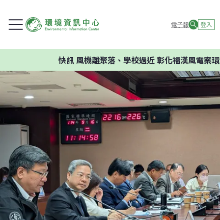
電子報
登入
快訊
風機離聚落、學校過近 彰化福漢風電案環委建議