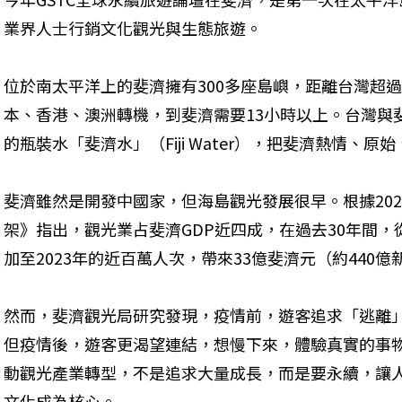
業界人士行銷文化觀光與生態旅遊。
位於南太平洋上的斐濟擁有300多座島嶼，距離台灣超過
本、香港、澳洲轉機，到斐濟需要13小時以上。台灣與
的瓶裝水「斐濟水」（Fiji Water），把斐濟熱情、
斐濟雖然是開發中國家，但海島觀光發展很早。根據20
架》指出，觀光業占斐濟GDP近四成，在過去30年間，從
加至2023年的近百萬人次，帶來33億斐濟元（約440
然而，斐濟觀光局研究發現，疫情前，遊客追求「逃離
但疫情後，遊客更渴望連結，想慢下來，體驗真實的事
動觀光產業轉型，不是追求大量成長，而是要永續，讓
文化成為核心。