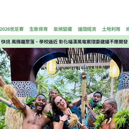
2026世足賽
生態保育
氣候變遷
循環經濟
土地利用
快訊
風機離聚落、學校過近 彰化福漢風電案環委建議不應開發