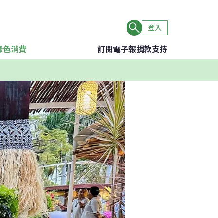
登入
綠色消費
訂閱電子報
捐款支持