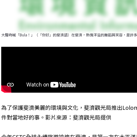
大聲吶喊「Bula！」（「你好」的斐濟語）在斐濟，熱情洋溢的舞蹈與笑容，是許
為了保護斐濟美麗的環境與文化，斐濟觀光局推出Lolom
件對當地好的事。影片來源：斐濟觀光局提供
今年GSTC全球永續旅遊論壇在斐濟，是第一次在太平