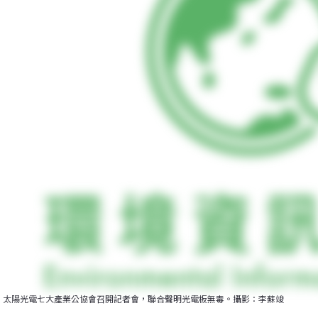
太陽光電七大產業公協會召開記者會，聯合聲明光電板無毒。攝影：李蘇竣