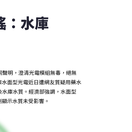
謠：水庫
同聲明，澄清光電模組無毒，絕無
庫水面型光電近日遭網友質疑用藥水
染水庫水質。經濟部強調，水面型
測顯示水質未受影響。