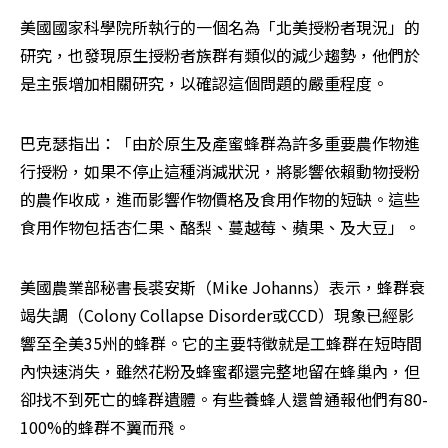
美國國家科學院所執行的一個名為「北美授粉者現況」的
研究，也發現原生授粉者族群有類似的減少趨勢，他們於
是主張增加相關研究，以確認這個問題的嚴重程度。
巴克瑟指出：「由於原生及產蜜蜂群為許多重要農作物進
行授粉，如果不停止這種消減狀況，將影響依賴動物授粉
的農作收成，進而影響作物價格及食用作物的短缺。這些
食用作物包括杏仁果、酪梨、蔓越莓、蘋果、及大豆」。
美國農業部秘書長裘安斯（Mike Johanns）表示，蜂群衰
竭失調（Colony Collapse Disorder或CCD）現象已經影
響至全美35州的蜂群。它的主要特徵就是工蜂群在短時間
內快速消失，雖然花粉及蜂蜜都還完整地留在蜂巢內，但
卻找不到死亡的蜂群遺體。有些養蜂人還曾通報他們有80-
100%的蜂群不翼而飛。