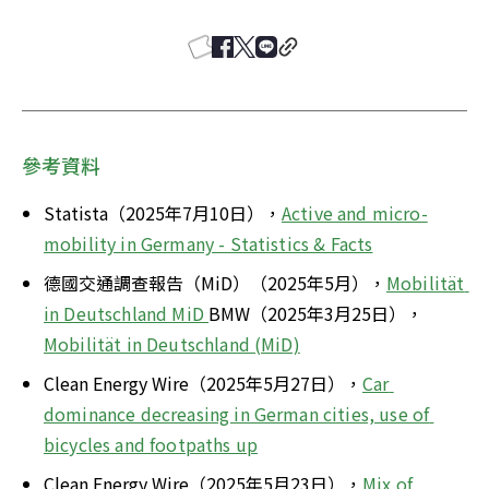
參考資料
Statista（2025年7月10日），
Active and micro-
mobility in Germany - Statistics & Facts
德國交通調查報告（MiD）（2025年5月），
Mobilität 
in Deutschland MiD 
BMW（2025年3月25日），
Mobilität in Deutschland (MiD)
Clean Energy Wire（2025年5月27日），
Car 
dominance decreasing in German cities, use of 
bicycles and footpaths up
Clean Energy Wire（2025年5月23日），
Mix of 