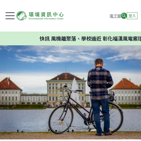
電子報
登入
快訊
風機離聚落、學校過近 彰化福漢風電案環委建