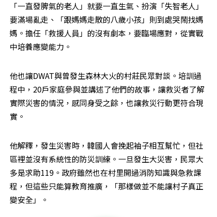
「一直發脾氣的老人」就要一直生氣、扮演「失智老人」
要滿場亂走、「跟媽媽走散的八歲小孩」則到處哭鬧找媽
媽。擔任「救援人員」的沒有劇本，要臨場應對，從實戰
中培養應變能力。
他也讓DWAT與曾發生森林大火的村莊民眾對談。培訓過
程中，20戶家庭參與並講述了他們的故事，讓救災者了解
實際災害的情況，感同身受之餘，也讓救災行動更符合現
實。
他解釋，發生災害時，韓國人會挽起袖子相互幫忙，但社
區裡並沒有系統性的防災訓練。一旦發生大災害，民眾大
多是求助119。政府雖然也在村里開過消防知識與急救課
程，但這些只能算教育推廣，「那樣做並不能讓村子真正
變安全」。