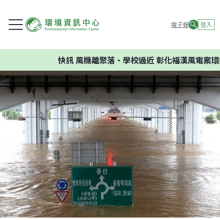
電子報
登入
快訊
風機離聚落、學校過近 彰化福漢風電案環委建議不