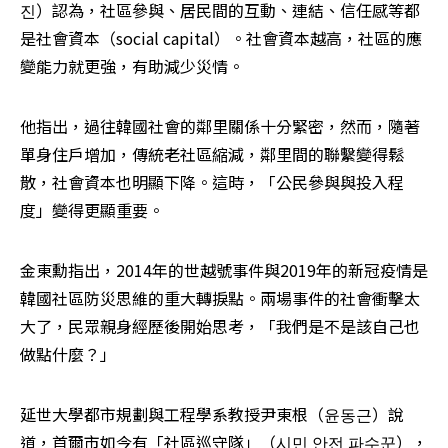
진）認為，社區參與、居民間的互動、連結、信任感等都
是社會資本（social capital）。社會資本越高，社區的應
變能力就更強，有助減少災情。
他指出，過往韓國社會的鄰里關係十分緊密，然而，隨著
單身住戶增加，傳統老社區縮減，鄰里間的聯繫變得鬆
散，社會資本也明顯下降。這時，「公民參與與投入程
度」變得更顯重要。
金東勳指出，2014年的世越號事件與2019年的新冠疫情是
韓國社區防災思維的重大轉捩點。兩場事件的社會衝擊太
大了，民眾親身經歷後開始思考，「我們是不是該自己也
做點什麼？」
延世大學都市規劃與工程學系教授尹東根（윤동근）說
道，首爾市如今有「社區巡守隊」（시민 안전 파수꾼），