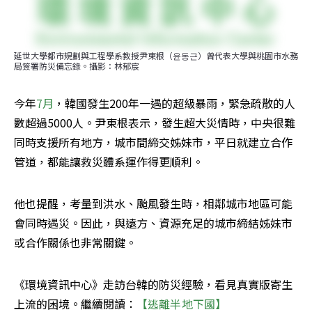
延世大學都市規劃與工程學系教授尹東根（윤동근）曾代表大學與桃園市水務
局簽署防災備忘錄。攝影：林郁宸
今年
7月
，韓國發生200年一遇的超級暴雨，緊急疏散的人
數超過5000人。尹東根表示，發生超大災情時，中央很難
同時支援所有地方，城市間締交姊妹市，平日就建立合作
管道，都能讓救災體系運作得更順利。
他也提醒，考量到洪水、颱風發生時，相鄰城市地區可能
會同時遇災。因此，與遠方、資源充足的城市締結姊妹市
或合作關係也非常關鍵。
《環境資訊中心》走訪台韓的防災經驗，看見真實版寄生
上流的困境。繼續閱讀：
【逃離半地下國】