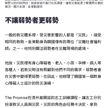
模野火的村莊拜訪，並挨家挨戶進行社區調查，讓救災者能更了解實際災害的
情況。圖片來源：金東勳提供
不讓弱勢者更弱勢
一般的救災體系裡，受災害影響的人都是「災民」，接受
相同的救助。金東勳身為韓國僅有的兩位「災難社會福利
師」之一，他特別關注弱勢者在災難現場的處境。
他說，災民裡有身心障礙者、老人、小孩、孕婦、病人等
各種人，若救災時沒有照顧到他們不同的需求，弱勢者會
在災害中變得更弱勢。也因此，他辦理了韓國第一個對身
心障礙人士設計的防災演練。
The Promise在濟州島開設的志工訓練課程，讓志工分別
扮演救災人員與災民。災民的角色由任務卡決定，拿到