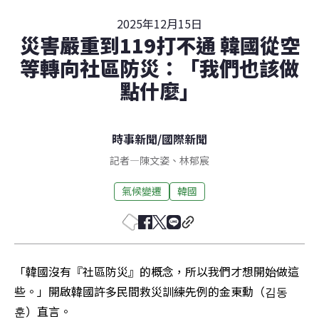
2025年12月15日
災害嚴重到119打不通 韓國從空
等轉向社區防災：「我們也該做
點什麼」
時事新聞
/
國際新聞
記者
—
陳文姿
、
林郁宸
氣候變遷
韓國
「韓國沒有『社區防災』的概念，所以我們才想開始做這
些。」開啟韓國許多民間救災訓練先例的金東勳（김동
훈）直言。