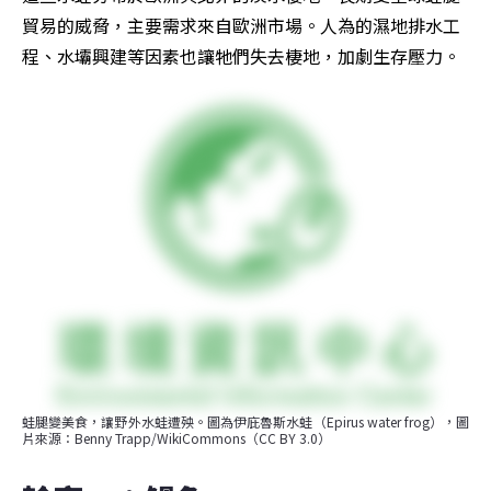
貿易的威脅，主要需求來自歐洲市場。人為的濕地排水工
程、水壩興建等因素也讓牠們失去棲地，加劇生存壓力。
蛙腿變美食，讓野外水蛙遭殃。圖為伊庇魯斯水蛙（Epirus water frog），圖
片來源：Benny Trapp/WikiCommons（CC BY 3.0）