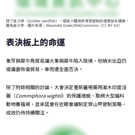
除了金沙參（Golden sandfish），提高六種海參貿易管制的提案並未通過。
圖為金沙參，圖片來源：Alexander Green/WikiCommons（CC BY 4.0）
表決板上的命運
象牙與犀牛角貿易讓大象與犀牛陷入險境，但納米比亞仍
提議要恢復貿易，幸而遭全面否決。
除了附錄相關的討論，大會決定重新審視藥用灌木印度沒
藥（
Commiphora wightii
）的保護措施、取締大型貓科
動物養殖場，並承諾會在近期會議制定穿山甲管制策略，
成效仍待持續關注。