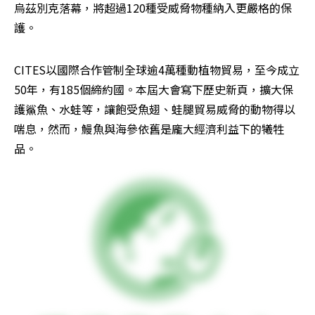
烏茲別克落幕，將超過120種受威脅物種納入更嚴格的保
護。
CITES以國際合作管制全球逾4萬種動植物貿易，至今成立
50年，有185個締約國。本屆大會寫下歷史新頁，擴大保
護鯊魚、水蛙等，讓飽受魚翅、蛙腿貿易威脅的動物得以
喘息，然而，鰻魚與海參依舊是龐大經濟利益下的犧牲
品。