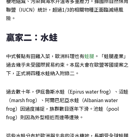
棲地縮減、污染與海水升溫等多重壓力。據國際自然保育
聯盟（IUCN）統計，超過1/3的相關物種正面臨滅絕風
險。
贏家二：水蛙
中式餐點有田雞入菜，歐洲料理也有
蛙腿
。「蛙腿產業」
過去幾乎未受國際貿易約束。本屆大會在歐盟等國提案之
下，正式將四種水蛙納入附錄二。
過去數十年，伊庇魯斯水蛙（Epirus water frog）、沼蛙
（marsh frog）、阿爾巴尼亞水蛙（Albanian water 
frog）因過度捕捉，族群數目逐年下滑。池蛙（pool 
frog）則因為外型相近而連帶遭殃。
這些水蛙分布於歐洲與北非的淡水棲地，長期受全球蛙腿