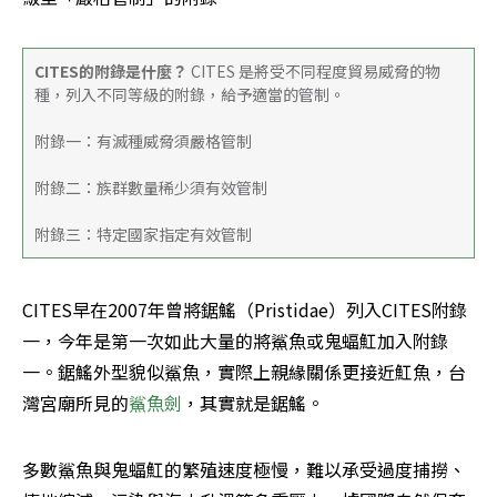
CITES的附錄是什麼？ 
CITES 是將受不同程度貿易威脅的物
種，列入不同等級的附錄，給予適當的管制。
附錄一：有滅種威脅須嚴格管制
附錄二：族群數量稀少須有效管制
附錄三：特定國家指定有效管制
CITES早在2007年曾將鋸鰩（Pristidae）列入CITES附錄
一，今年是第一次如此大量的將鯊魚或鬼蝠魟加入附錄
一。鋸鰩外型貌似鯊魚，實際上親緣關係更接近魟魚，台
灣宮廟所見的
鯊魚劍
，其實就是鋸鰩。
多數鯊魚與鬼蝠魟的繁殖速度極慢，難以承受過度捕撈、