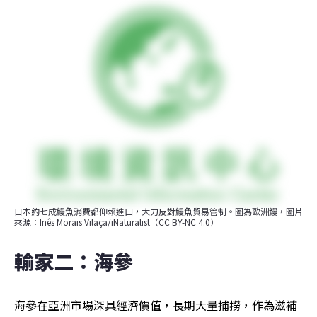
日本約七成鰻魚消費都仰賴進口，大力反對鰻魚貿易管制。圖為歐洲鰻，圖片
來源：Inês Morais Vilaça/iNaturalist（CC BY-NC 4.0）
輸家二：海參
海參在亞洲市場深具經濟價值，長期大量捕撈，作為滋補