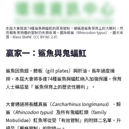
本屆大會提高74種鯊魚與蝠魟的貿易管制，被稱是鯊魚保育上的大勝利，然
而鰻魚等物種的管制仍失敗收場。圖為鯨鯊（Rhincodon typus），圖片來
源：Klaus Stiefel（CC BY-NC 2.0）
贏家一：鯊魚與鬼蝠魟
鯊魚因魚翅、鰓板（gill plates）與肝油，長年過度捕
撈，本屆大會將多達74種鯊魚與蝠魟納入加強保護，保育
人士稱這是「 鯊魚保育上的歷史性勝利 」。
大會通過將長鰭真鯊（
Carcharhinus longimanus
）、鯨
鯊（
Rhincodon typus
）及所有鬼蝠魟類（family 
Mobulidae）魟魚等從受「有效管制」的附錄二名單，升
級至「嚴格管制」的附錄一。