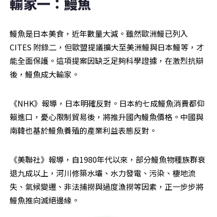
輸家一：鰻魚
鰻魚是日本美食，近年數量大減。雖然歐洲鰻已列入
CITES 附錄二，但歐盟提議擴大至美洲鰻與日本鰻等，才
能全面保護。這項提案因缺乏足夠科學證據，在激烈抗辯
後，鰻魚成大輸家。
《NHK》報導，日本明確反對。日本約七成鰻魚消費都仰
賴進口，憂心限制貿易後，將推升國內鰻魚價格。中國與
南韓也基於鰻魚養殖的產業利益表態反對。
《美聯社》報導，自1980年代以來，部分鰻魚物種族群衰
退九成以上，河川修築水壩、水力發電、污染、棲地流
失、氣候變遷、非法捕撈與過度漁撈等因素，正一步步將
鰻魚推向滅絕邊緣。