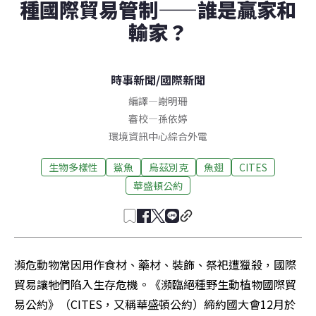
種國際貿易管制——誰是贏家和
輸家？
時事新聞
/
國際新聞
編譯
—
謝明珊
審校
—
孫依婷
環境資訊中心綜合外電
生物多樣性
鯊魚
烏茲別克
魚翅
CITES
華盛頓公約
瀕危動物常因用作食材、藥材、裝飾、祭祀遭獵殺，國際
貿易讓牠們陷入生存危機。《瀕臨絕種野生動植物國際貿
易公約》（CITES，又稱華盛頓公約）締約國大會12月於