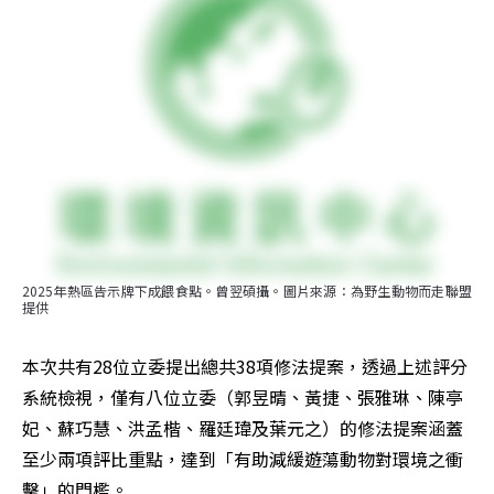
2025年熱區告示牌下成餵食點。曾翌碩攝。圖片來源：為野生動物而走聯盟
提供
本次共有28位立委提出總共38項修法提案，透過上述評分
系統檢視，僅有八位立委（郭昱晴、黃捷、張雅琳、陳亭
妃、蘇巧慧、洪孟楷、羅廷瑋及葉元之）的修法提案涵蓋
至少兩項評比重點，達到「有助減緩遊蕩動物對環境之衝
擊」的門檻。