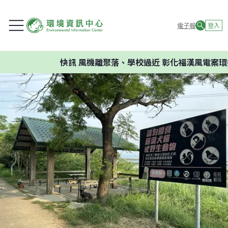
電子報
登入
快訊
風機離聚落、學校過近 彰化福漢風電案環委建議