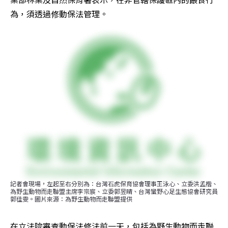
為，須透過修動保法管理。
記者會現場，左起至右分別為：台灣石虎保育協會理事王泳心、立委洪孟楷、
為野生動物而走聯盟主席李宗宸、立委郭昱晴、台灣蠻野心足生態協會研究員
郭佳雯。圖片來源：為野生動物而走聯盟提供
在立法院審查動保法修法前一天，包括為野生動物而走聯