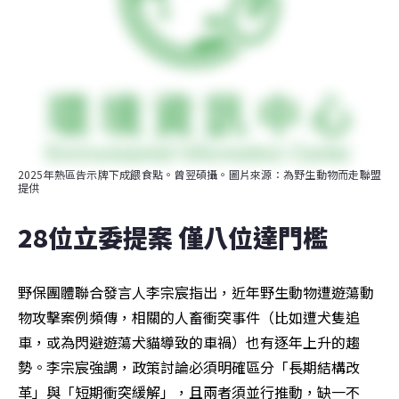
2025年熱區告示牌下成餵食點。曾翌碩攝。圖片來源：為野生動物而走聯盟
提供
28位立委提案 僅八位達門檻
野保團體聯合發言人李宗宸指出，近年野生動物遭遊蕩動
物攻擊案例頻傳，相關的人畜衝突事件（比如遭犬隻追
車，或為閃避遊蕩犬貓導致的車禍）也有逐年上升的趨
勢。李宗宸強調，政策討論必須明確區分「長期結構改
革」與「短期衝突緩解」，且兩者須並行推動，缺一不