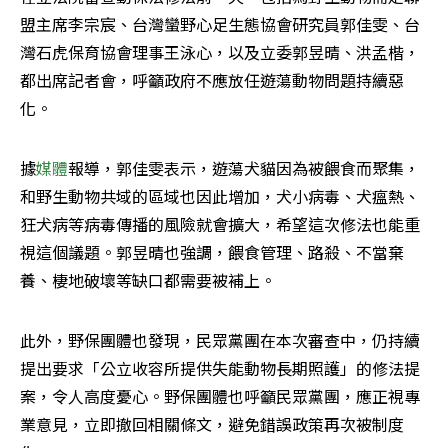
盟主席李宗宸、台灣蠻野心足生態協會研究員郭佳雯、台
灣石虎保育協會理事王泳心，以及立委郭昱晴、洪孟楷，
都出席記者會，呼籲政府不應放任遊蕩動物問題持續惡
化。
據
媒體
報導，郭佳雯表示，遊蕩犬貓因為被餵食而聚集，
和野生動物共域的區域也因此增加，犬小病毒、犬瘟熱、
狂犬病等病毒傳播的風險就會擴大，希望這次修法也能重
視這個議題。郭昱晴也強調，餵食管理、路殺、不當棄
養、棲地破壞等缺口都需要被補上。
此外，野保團體也發現，民眾黨團在本次審查中，仍持續
提出要求「公立收容所提供失能動物長期照護」的修法提
案，令人高度憂心。野保團體也呼籲民眾黨團，應正視專
業意見，立即撤回相關條文，避免錯誤政策再次被制度