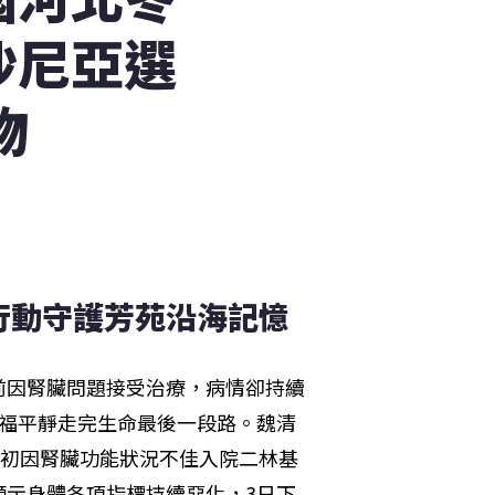
沙尼亞選
物
行動守護芳苑沿海記憶
前因腎臟問題接受治療，病情卻持續
祈福平靜走完生命最後一段路。魏清
2月初因腎臟功能狀況不佳入院二林基
顯示身體各項指標持續惡化，3日下