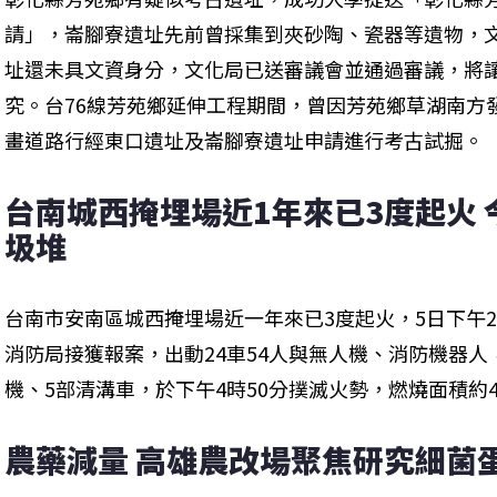
請」，崙腳寮遺址先前曾採集到夾砂陶、瓷器等遺物，
址還未具文資身分，文化局已送審議會並通過審議，將
究。台76線芳苑鄉延伸工程期間，曾因芳苑鄉草湖南方發
畫道路行經東口遺址及崙腳寮遺址申請進行考古試掘。
台南城西掩埋場近1年來已3度起火
圾堆
台南市安南區城西掩埋場近一年來已3度起火，5日下午
消防局接獲報案，出動24車54人與無人機、消防機器人
機、5部清溝車，於下午4時50分撲滅火勢，燃燒面積約4
農藥減量 高雄農改場聚焦研究細菌