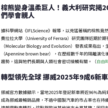
棕熊變身溫柔巨人！義大利研究揭20
們學會親人
據科學網站《IFLScience》報導，以兇猛著稱的棕
費拉拉大學（University of Ferrara）研究團隊
（Molecular Biology and Evolution）發表
（Apennine brown bear），在歷經數千年的隔
趨勢，這與牠們長期與人類社會密切接觸有關。（
自由
轉型領先全球 挪威2025年9成6新
挪威官方數據顯示，當地2025年登記新車將近96%為純電
成為挪威最暢銷品牌，不過中國製汽車的市占率也在持
速朝電動車轉型，這點與歐洲其他地方大異其趣；因目