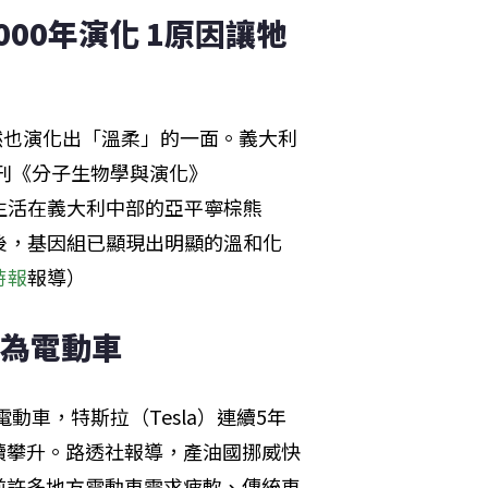
00年演化 1原因讓牠
熊竟然也演化出「溫柔」的一面。義大利
近期於期刊《分子生物學與演化》
成果指出，生活在義大利中部的亞平寧棕熊
離演化後，基因組已顯現出明顯的溫和化
時報
報導）
車為電動車
動車，特斯拉（Tesla）連續5年
續攀升。路透社報導，產油國挪威快
前許多地方電動車需求疲軟、傳統車