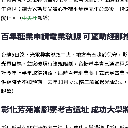
午辭世；請大家為其父誠心祈福平靜走完生命最後一段
變化。（
中央社
報導）
百年糖業申請電業執照 可望助經部
台糖5日說，光電弊案導致中央、地方審查趨於保守，
光電目標、並突破現行法規限制，台糖董事會已通過經
計今年上半年取得執照，屆時百年糖業將正式跨足電業
併網時間不如預期，去年11月立法院三讀通過光電3法
報導）
彰化芳苑崙腳寮考古遺址 成功大學
彰化縣芳苑鄉有疑似考古遺址，成功大學提送「彰化縣