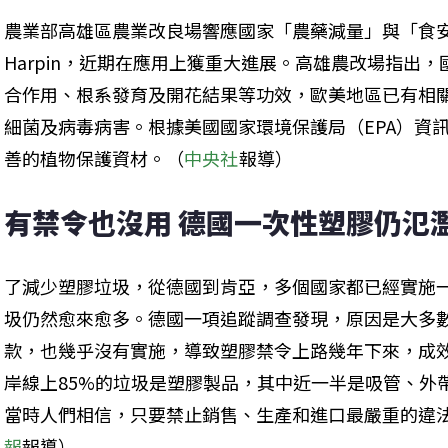
農業部高雄區農業改良場響應國家「農藥減量」與「食
Harpin，近期在應用上獲重大進展。高雄農改場指出，國
合作用、根系發育及開花結果等功效，歐美地區已有相
細菌及病毒病害。根據美國國家環境保護局（EPA）資
善的植物保護資材。（
中央社
報導）
有禁令也沒用 德國一次性塑膠仍氾
了減少塑膠垃圾，從德國到肯亞，多個國家都已經實施
圾仍然愈來愈多。德國一項追蹤調查發現，原因是大多
款，也幾乎沒有實施，導致塑膠禁令上路幾年下來，成
岸線上85%的垃圾是塑膠製品，其中近一半是吸管、外
當時人們相信，只要禁止銷售、生產和進口最嚴重的違
報
報導）