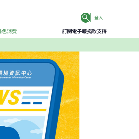
登入
綠色消費
訂閱電子報
捐款支持