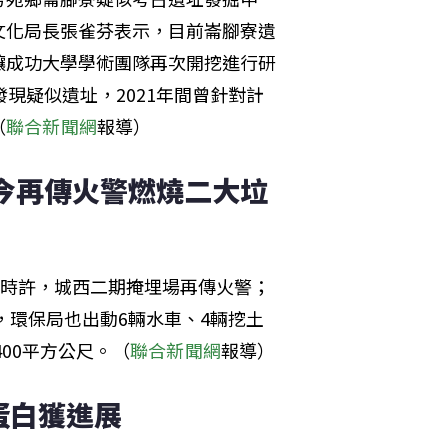
文化局長張雀芬表示，目前崙腳寮遺
讓成功大學學術團隊再次開挖進行研
現疑似遺址，2021年間曾針對計
（
聯合新聞網
報導）
 今再傳火警燃燒二大垃
2時許，城西二期掩埋場再傳火警；
，環保局也出動6輛水車、4輛挖土
00平方公尺。（
聯合新聞網
報導）
蛋白獲進展