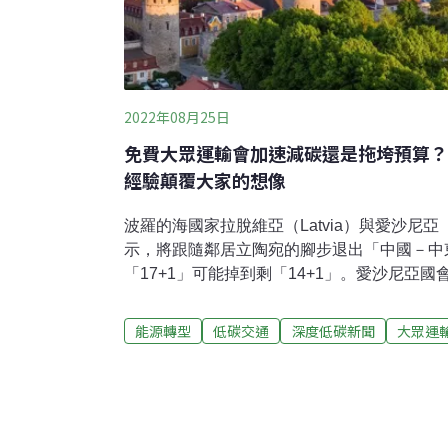
2022年08月25日
免費大眾運輸會加速減碳還是拖垮預算？
經驗顛覆大家的想像
波羅的海國家拉脫維亞（Latvia）與愛沙尼亞（E
示，將跟隨鄰居立陶宛的腳步退出「中國－中
「17+1」可能掉到剩「14+1」。愛沙尼亞國會議員
更表示，愛沙尼亞應效法立陶宛，在首都塔林（T
處，增加雙方投資與合作的機會，也能在台灣
能源轉型
低碳交通
深度低碳新聞
大眾運
對台灣人來說，這個越來越友台的國家仍有點
這個國家吧！愛沙尼亞不只是一個數位強國，
運輸」政策。免費上車，是真的嗎？免費大眾
托邦式的夢想。不過，從2013年起，愛沙尼
有軌電車或火車，都無需花費任何費用。為了