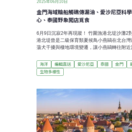
2025年06月10日
金門海域輪船觸礁傳漏油、愛沙尼亞科學
心、泰國野象闖店覓食
6月9日沉寂2年再現蹤！ 竹圍漁港北堤沙灘
港北堤曾是二級保育類夏候鳥小燕鷗在北台灣
蕩犬干擾與棲地環境變遷，讓小燕鷗轉往附近沙
陸續有兩對小燕鷗現蹤竹圍漁港北堤繁殖下蛋
關單位會勘後已加強入口處封鎖，除了野鳥學
海洋
編輯直送
愛沙尼亞
泰國
金門
不准人車進入，希望保護小燕鷗不被打擾。（自
生物多樣性
堆成山！ 彰化首辦改造課開放就秒殺彰化縣一
噸，若以每件衣服平均800公克計算，相當於
了讓舊衣延續生命、循環再利用，環保局今年
想到民眾反應踴躍，首場剛開放就被秒殺。（