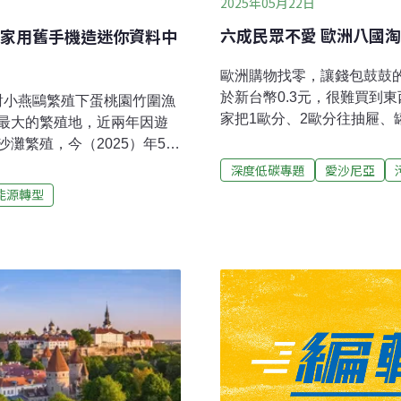
2025年05月22日
六成民眾不愛 歐洲八國淘
家用舊手機造迷你資料中
歐洲購物找零，讓錢包鼓鼓
於新台幣0.3元，很難買到
2對小燕鷗繁殖下蛋桃園竹圍漁
家把1歐分、2歐分往抽屜
最大的繁殖地，近兩年因遊
造小額硬幣，花大錢還耗資
灘繁殖，今（2025）年5月
斯洛伐克、愛沙尼亞等國紛紛
，桃園市野鳥學會表示，相
深度低碳專題
愛沙尼亞
月剛上路。當你在這些國家
會列冊調查巡守義工，一律
能源轉型
或許就是這個原因。淘汰小
由時報報導）625萬件舊衣
似。以立陶宛為例，在實體
年舊衣回收總量約5000公
反之則捨棄，2.02歐元算成2
625萬件舊衣，數量驚人。為
高於或等於8歐分也進位，2.
首度開辦舊衣改造課程，沒
使用，商品標價也維持不變
自由時報報導）
影響。愛沙尼亞從今年1月起