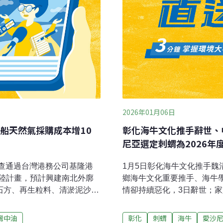
2026年01月06日
船天然氣採購成本增10
彰化海牛文化推手辭世、
尼亞選定刺蝟為2026年
審查通過台灣港務公司基隆港
1月5日彰化海牛文化推手魏
陸計畫，預計興建南北外廓
鄉海牛文化重要推手、海牛
石方、再生粒料、清淤泥沙
情卻持續惡化，3日辭世；
進入二階環評，今（25日）正
完生命最後一段路。魏清水家人
快明年動工。（自由時報報
親12月初因腎臟功能狀況
灣中油
彰化
刺蝟
海牛
愛沙