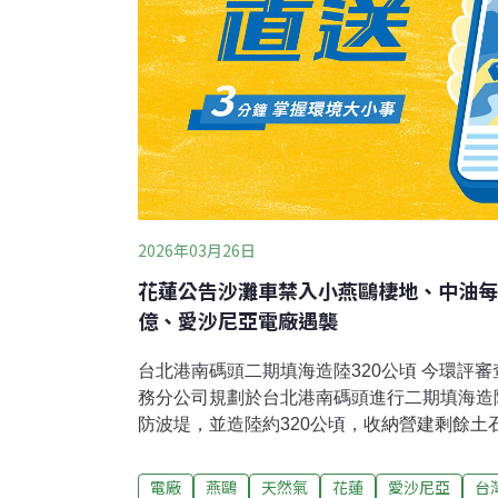
2026年03月26日
花蓮公告沙灘車禁入小燕鷗棲地、中油每
億、愛沙尼亞電廠遇襲
台北港南碼頭二期填海造陸320公頃 今環評
務分公司規劃於台北港南碼頭進行二期填海造
防波堤，並造陸約320公頃，收納營建剩餘土
等，防波堤合計5100公尺，因開發面積大、
式通過環評大會審查，將採分期分區開發，最
電廠
燕鷗
天然氣
花蓮
愛沙尼亞
台