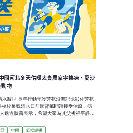
中國河北冬天供暖太貴農家寧挨凍、愛沙
度動物
清水辭世 長年行動守護芳苑沿海記憶彰化芳苑
學校校長魏清水日前因腎臟問題接受治療，病
家人透過臉書表示，希望大家為其父祈福平靜走
昨天透過臉書（Facebook）發文表示，父
不佳入院二林基督教醫院，之後轉院至彰化基督
尼亞
中國
氣候變遷