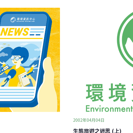
梯，賣零食的小攤子，還是
ut》採訪團隊於2021年底重
話故事裡的精靈世界，原來
吹拂到附近的東西上頭。 等到氣溫突然降低，水就結成了冰，幻化成這個
神奇裡，透著那麼一點怪異
自然的鬼斧神工，平凡遊樂
2002年04月04日
生態旅遊之迷思 (上)