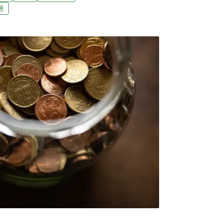
身體各項指標持續惡化，3日下午辭世；請大家
送
命最後一段路，也提醒大家要留意自身細微身
年糖業申請電業執照 可望助經部推動光電政策
中央、地方審查趨於保守，影響台糖光電案場進
並突破現行法規限制，台糖董事會已通過經營
中，預計今年上半年取得執照，屆時百年糖業
申設爭議不斷，導致案場併網時間不如預期，