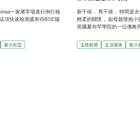
amaa一家屠宰場進行例行檢
新千禧， 舊千禧， 時間是永恆的， 想抓住是徒勞， 想拒絕是痛苦， 只需
這項快速檢測還有待BSE陽
輕柔的關懷， 如母親懷抱小孩， 不要太鬆，也不要太緊。 --馬汀‧巴闕羅，
英國夏布罕學院的一位佛教禪
年，這項規劃的目標崇高，
旅遊能夠依照可持續模式發
愛沙尼亞
生態旅遊
生活環境
愛沙
那些窮困的國家而言，為了
不危害到自己的環境和文化
織、政府、商業各界已經為
「愛沙尼亞生態旅遊協會」
文化遺產負起責任的旅遊，
亞是波羅的海三小國當中位
斯，南鄰拉脫維亞。「國際