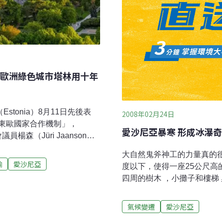
歐洲綠色城市塔林用十年
stonia）8月11日先後表
2008年02月24日
東歐國家合作機制」，
愛沙尼亞暴寒 形成冰瀑
楊森（Jüri Jaanson）
allinn）開設台灣代表
大自然鬼斧神工的力量真的
遭受中國壓力時給予支持。
輸
愛沙尼亞
度以下，使得一座25公尺
陌生，就讓我們一起來認識
四周的樹木 ，小攤子和樓梯
更有一個知名的「免費大眾
令人讚嘆。 25公尺高的瀑布結成了冰瀑，奇妙的形狀、神奇的景觀，吸引
運輸服務聽起來像是一種烏
遊客冒著嚴寒取景拍照這座
氣候變遷
愛沙尼亞
亞首都塔林的居民搭乘公車、
天因為氣溫驟降結成冰瀑，
了解這項政策是否成功，以