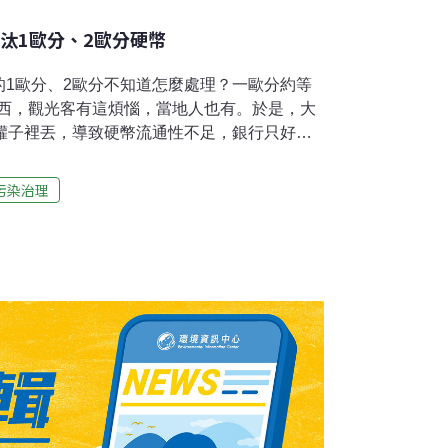
汰1歐分、2歐分硬幣
的1歐分、2歐分不知道怎麼處理？一歐分約等
東西，觀光客有這煩惱，當地人也有。於是，大
、罐子裡丟，導致硬幣流通性不足，銀行只好鑄
源。荷蘭、芬蘭、愛爾蘭、義大利、比利時、
加入淘汰1歐分、2歐分的行列，立陶宛則在5
污染治理
旅遊，店家找你的硬幣或多或少個一兩歐分，
額硬幣這樣做各國淘汰1歐分、2歐分的做法類
店面用現金付款時，高於或等於3歐分會進位，
.00歐元，2.03歐元則進位為2.05歐元。同理，
08歐元會算成2.10元。1歐分、2歐分可以繼續
。使用信用卡或電子支付仍依原標價格，不受
淘汰1歐分與2歐分。根據