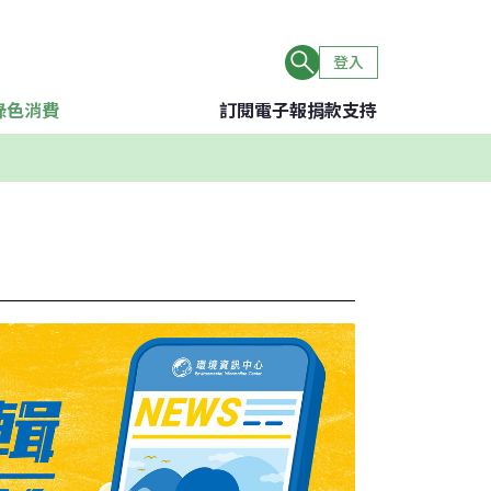
登入
綠色消費
訂閱電子報
捐款支持