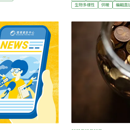
環局加強稽查宜蘭礁溪鄉白雲
教醫院治療，後續檢查顯示
生物多樣性
供暖
編輯直
黑陳年油垢」，縣府環保局
為其父誠心祈福平靜走完生
居民更直呼「看到就想
體變化。（中央社報導）百
量白色油汙，環保局查獲食
台糖5日說，光電弊案導致
度，為加速推動光電目標、
電業，目前正向經濟部申請
將正式跨足電業。近年光電
去年11月