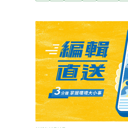
導）宜蘭礁溪農田排水溝 發現發黑陳年油垢 
村傳出農田排水溝汙染，結成一層層厚重「發
查出是渠道同時承接住家和餐飲業者廢汙水，
吐」。新北土城區承天路巷弄側溝也被發現大
品加工廠排廢水。（聯合新聞網報導）