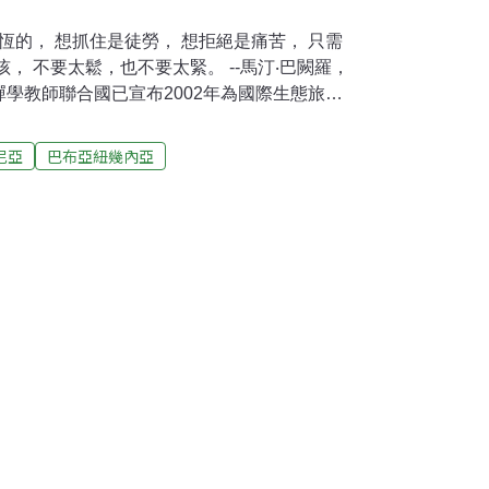
學教師聯合國已宣布2002年為國際生態旅遊
並希望能結合旅遊發展與環境保護起來。但是
展的想法，很可能只是一個迷思。對於世界上
尼亞
巴布亞紐幾內亞
吸引外國觀光客與充裕外資的到來，它們很難
。愛沙尼亞首府塔林的舊城區。許多不同的組
「生態旅遊」下了定義，但我個人特別偏好
所做的詮釋：生態旅遊是對於保育自然和維護
並對地方社區的美好生活能有所貢獻。愛沙尼
置最北的國家，其北鄰芬蘭灣，東邊是俄羅
生態旅遊協會」給予生態旅遊的定義是：「到