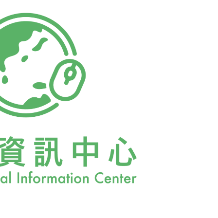
垃圾桶，全都覆蓋一層厚厚的冰，形成有如童
這幾天海風特別強勁，瀑布的水氣，就這麼被
氣氛的冰雪世界，遊客一邊拍照一邊驚嘆，大
區也能變成仙境。