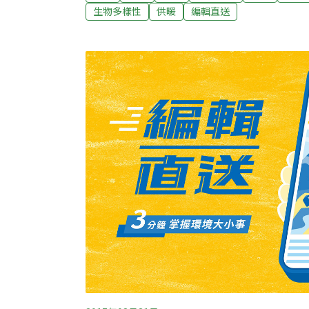
教醫院治療，後續檢查顯示身體各項指標持續
生物多樣性
供暖
編輯直送
為其父誠心祈福平靜走完生命最後一段路，也
體變化。（中央社報導）百年糖業申請電業執
台糖5日說，光電弊案導致中央、地方審查趨
度，為加速推動光電目標、並突破現行法規限
電業，目前正向經濟部申請中，預計今年上半
將正式跨足電業。近年光電申設爭議不斷，導
去年11月