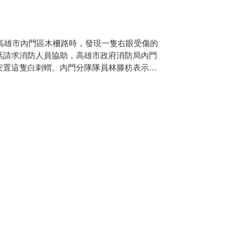
經高雄市內門區木柵路時，發現一隻右眼受傷的
話請求消防人員協助，高雄市政府消防局內門
安置這隻白刺蝟。內門分隊隊員林滕枋表示，
翼翼的用白色毛巾替白色刺蝟保暖，然後帶回
名隊員林勇達表示，由於白刺蝟罕見，許多民
研判這隻白色刺蝟，應該是遭人棄養的。