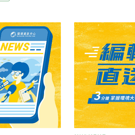
2月提出的最新調查也發現，
惡化，3日下午辭世；請大家
在2016年目擊過野生刺蝟，
提醒大家要留意自身細微身
夠定期看到刺蝟出沒。
照 可望助經部推動光電政策
於保守，影響台糖光電案場進
制，台糖董事會已通過經營
年取得執照，屆時百年糖業
致案場併網時間不如預期，