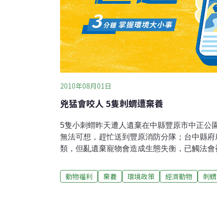
2010年08月01日
兇猛會咬人 5隻刺蝟遭棄養
5隻小刺蝟昨天遭人遺棄在中縣豐原市中正公
無法可想，趕忙送到豐原消防分隊；台中縣府
類，但亂遺棄寵物會造成生態失衡，已觸法會
長李代娟說，刺蝟非保育類動物，但台灣極少
種，要擔心是否有進口檢疫，且飼主亂放生，
動物福利
棄養
環境政策
經濟動物
刺蝟
生態平衡。中縣自然生態保育協會總幹事蔡仲
每隻約600到800元，他不鼓勵飼養，除了
愛，但長大像柱子般很難養。消防員說：「別