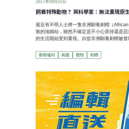
2017年08月31日
飼養特殊動物？ 英科學家：無法重現原
最近有不明人士將一隻非洲馴養刺蝟（African py
敦的地鐵站，雖然不確定是不小心弄掉還是惡
的生活開始受到重視。自從非洲馴養刺蝟被發
無辜的眼神很快就讓這隻動物成為許多寵物主
防止虐待動物協會（RSPCA）警告，由於在
動物福利
英國
寵物
刺蝟
困難，因此如果沒有足夠的覺悟，就不要飼養
說，一個合格的飼主必須要建立一個溫度受到
夠的空間，讓刺蝟能夠像在野外一樣，安心地
RSPCA的資深科學家Nicola White指出
動物打造跟他們原生地一樣的生活環境，如果
似的環境中，那或許從一開始就不應該養這些