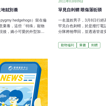
2011年03月09日
生地就別養
罕見白刺蝟 眼傷落街頭
gmy hedgehogs）留在倫
一名溫姓男子，3月8日行
意棄養，這些「特殊」寵物
罕見白色刺蝟，於是撥打電
現後，嬌小可愛的外型加上
分隊將牠帶回，並透過管道
人的最愛，然而，英國皇家
消防人員到場後，先是小心
家中模擬動物的原生環境十分
分隊做簡單的傷口處理；另
動物福利
棄養
刺蝟
異國生物。以馴養刺蝟來
眾因此買來當寵物飼養，他
控制的恆溫環境，並提供足
挖洞、運動，甚至是獵食，
，在居家環境中，飼主很難替這些
飼主不能把這些動物放在類
動物。