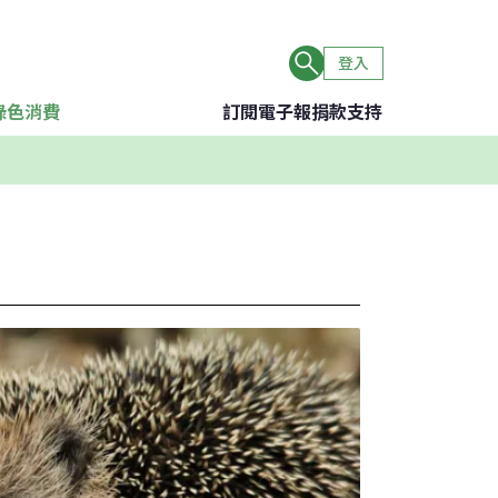
登入
綠色消費
訂閱電子報
捐款支持