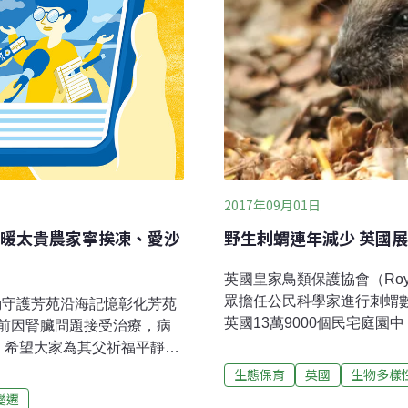
2017年09月01日
野生刺蝟連年減少 英國
暖太貴農家寧挨凍、愛沙
英國皇家鳥類保護協會（Royal Soci
眾擔任公民科學家進行刺蝟
動守護芳苑沿海記憶彰化芳苑
英國13萬9000個民宅庭
前因腎臟問題接受治療，病
研刺蝟研究的生態學家休．華威
，希望大家為其父祈福平靜走
在英國城市和鄉村都面臨了
acebook）發文表示，父
生態保育
英國
生物多樣
國廣播公司BBC旗下《園藝世界》雜
教醫院，之後轉院至彰化基督
變遷