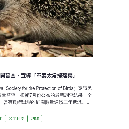
展開普查、宣導「不要太常掃落葉」
ety for the Protection of Birds）邀請民
數量普查，根據7月份公布的最新調查結果，全
園中，曾有刺蝟出現的庭園數量連續三年遞減。鑽
（Hugh Warwick）認為，這種可愛的生物
生存危機。刺蝟數量不明 有賴民眾觀察紀錄英
性
公民科學
刺蝟
誌（Gardeners' World Magazine）在