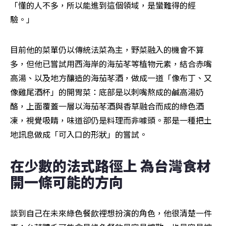
「懂的人不多，所以能進到這個領域，是蠻難得的經
驗。」
目前他的菜單仍以傳統法菜為主，野菜融入的機會不算
多，但他已嘗試用西海岸的海茄苳等植物元素，結合赤嘴
高湯、以及地方釀造的海茄苳酒，做成一道「像布丁、又
像雞尾酒杯」的開胃菜：底部是以刺嘴熬成的鹹高湯奶
酪，上面覆蓋一層以海茄苳酒與香草融合而成的綠色酒
凍，視覺吸睛，味道卻仍是料理而非噱頭。那是一種把土
地訊息做成「可入口的形狀」的嘗試。
在少數的法式路徑上 為台灣食材
開一條可能的方向
談到自己在未來綠色餐飲裡想扮演的角色，他很清楚一件