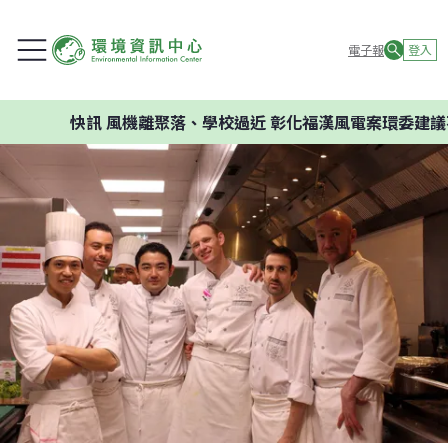
電子報
登入
快訊
風機離聚落、學校過近 彰化福漢風電案環委建議不應開發