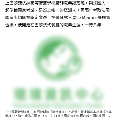
上巴黎斐杭狄高等廚藝學校廚師職業認定班，與法國人一
起準備國家考試，是班上唯一的亞洲人。再隔年考取法國
國家廚師職業認定文憑，在米其林三星Le Meurice餐廳實
習後，便開始在巴黎法式餐廳的職業生涯，一待八年。
在法國餐飲體系中，廚師被期待「創造味道」，高湯、醬汁與基本功被視為專
業核心，這也成為方國安 （左一）日後不願妥協的料理底線。圖片來源：方