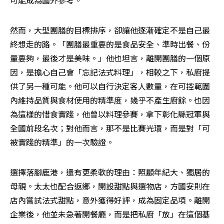
可能成為國外參考。
然而，大型團膳的目標排序，卻讓他逐漸確定不是自己最
終想走的路。「團膳最重要的是食品安全、準時出餐、份
量要夠，最後才是美味。」他也坦言，離開團膳的一個原
因，是擔心自己會「忘記法式料理」，相較之下，私廚提
供了另一種可能。他可以自行決定客人數量，在可控範圍
內維持品質與食材使用的精準度，幾乎不產生廚餘。也因
為這樣的惜食實踐，他曾以料理參賽，拿下彰化縣冠軍與
全國前段名次；對他而言，那不是比賽光環，而是對「可
被實踐的精準」的一次驗證。
選擇落腳鹿港，還有更柔軟的理由：照顧年紀大、獨居的
母親。太太也配合返鄉，開設甜點與選物店，方國安則在
店內嘗試法式甜點，意外獲得好評，成為固定品項。離開
企業後，他並未急著開餐廳，而是把私廚「放」在這個基