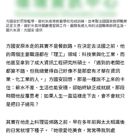
方國安於巴黎藍帶、斐杭狄高等廚藝學校完成訓練，並考取法國國家廚師職業
認定文憑，曾於米其林餐廳實習與工作，展開長達九年的法國職業廚師生涯。
圖片來源：方國安 提供
方國安原本走的其實不是餐飲路。在決定去法國之前，他
的兩個主要職涯都在「理工」領域：科技業與化工業，而
他甚至拿到了成大資訊工程研究所碩士。「遇到的老闆也
都算不錯，但我總覺得自己好像不是那麼有才華在資訊
業、化工業的人。」方國安回想，那是一種說不上來的卡
住：薪水不差、生活也能安穩，卻始終缺乏成就感。那段
時間他反覆思考：如果人生一直這樣走下去，會不會就只
是把日子過完？
其實在他走上料理這條路之前，早在多年前與太太相識後
的日常就埋下種子。「她很愛吃美食，常常帶我到處