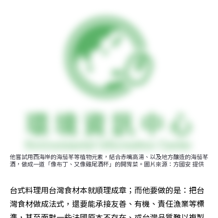
他嘗試用西海岸的海茄苳等植物元素，結合赤嘴高湯、以及地方釀造的海茄苳
酒，做成一道「像布丁、又像雞尾酒杯」的開胃菜。圖片來源：方國安 提供
台式料理用台灣食材本就順理成章；而他要做的是：把台
灣食材做成法式，還要能承接友善、有機、責任漁業等標
準，甚至面對一些法國原本不存在、或台灣品質難以複製