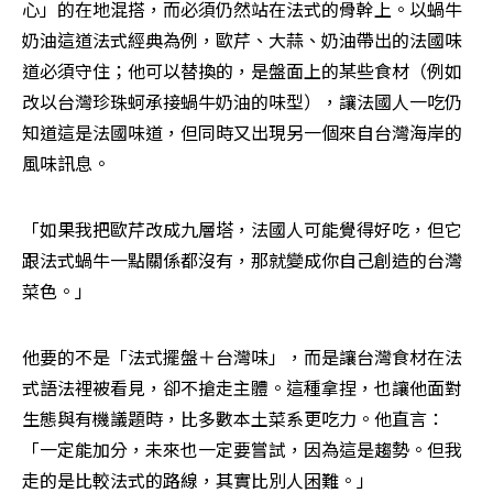
心」的在地混搭，而必須仍然站在法式的骨幹上。以蝸牛
奶油這道法式經典為例，歐芹、大蒜、奶油帶出的法國味
道必須守住；他可以替換的，是盤面上的某些食材（例如
改以台灣珍珠蚵承接蝸牛奶油的味型），讓法國人一吃仍
知道這是法國味道，但同時又出現另一個來自台灣海岸的
風味訊息。
「如果我把歐芹改成九層塔，法國人可能覺得好吃，但它
跟法式蝸牛一點關係都沒有，那就變成你自己創造的台灣
菜色。」
他要的不是「法式擺盤＋台灣味」，而是讓台灣食材在法
式語法裡被看見，卻不搶走主體。這種拿捏，也讓他面對
生態與有機議題時，比多數本土菜系更吃力。他直言：
「一定能加分，未來也一定要嘗試，因為這是趨勢。但我
走的是比較法式的路線，其實比別人困難。」