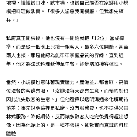
地裡，慢慢試口味、試市場，也試自己能否在家鄉用小規
模把料理做紮實。「很多人慫恿我開餐廳，但我想先練
兵。」
私廚真正開張後，他也沒有一開始就把「12位」當成標
準，而是從一個晚上只接一組客人，最多六位開始，甚至
兩人也接，那是他認為能牢牢掌握品質的界線。直到近
年，他才將法式料理延伸至午餐，逐步增加接客彈性。
當然，小規模也意味著現實壓力。鹿港並非都會區，高價
位法餐的客群有限，「沒辦法每天都有生意，而預約制也
因此流失散客的生意。」但他選擇以透明溝通來化解期待
落差：事先說明這裡是私廚、沒有服務費，也不提供米其
林式服務。降低期待，反而讓多數客人吃完後覺得超出想
像。因為他端上的，是一種不張揚、卻紮實而真誠的料理
體驗。