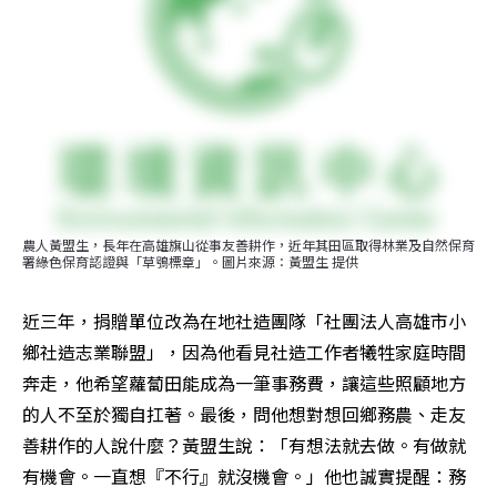
農人黃盟生，長年在高雄旗山從事友善耕作，近年其田區取得林業及自然保育
署綠色保育認證與「草鴞標章」。圖片來源：黃盟生 提供
近三年，捐贈單位改為在地社造團隊「社團法人高雄市小
鄉社造志業聯盟」，因為他看見社造工作者犧牲家庭時間
奔走，他希望蘿蔔田能成為一筆事務費，讓這些照顧地方
的人不至於獨自扛著。最後，問他想對想回鄉務農、走友
善耕作的人說什麼？黃盟生說：「有想法就去做。有做就
有機會。一直想『不行』就沒機會。」他也誠實提醒：務