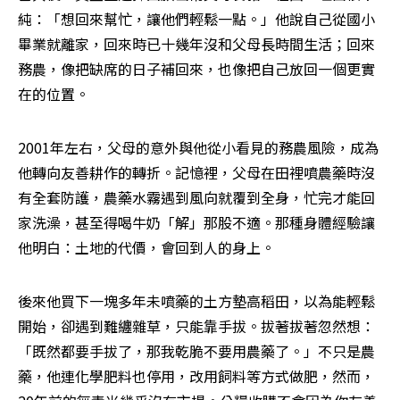
純：「想回來幫忙，讓他們輕鬆一點。」他說自己從國小
畢業就離家，回來時已十幾年沒和父母長時間生活；回來
務農，像把缺席的日子補回來，也像把自己放回一個更實
在的位置。
2001年左右，父母的意外與他從小看見的務農風險，成為
他轉向友善耕作的轉折。記憶裡，父母在田裡噴農藥時沒
有全套防護，農藥水霧遇到風向就覆到全身，忙完才能回
家洗澡，甚至得喝牛奶「解」那股不適。那種身體經驗讓
他明白：土地的代價，會回到人的身上。
後來他買下一塊多年未噴藥的土方墊高稻田，以為能輕鬆
開始，卻遇到難纏雜草，只能靠手拔。拔著拔著忽然想：
「既然都要手拔了，那我乾脆不要用農藥了。」不只是農
藥，他連化學肥料也停用，改用飼料等方式做肥，然而，