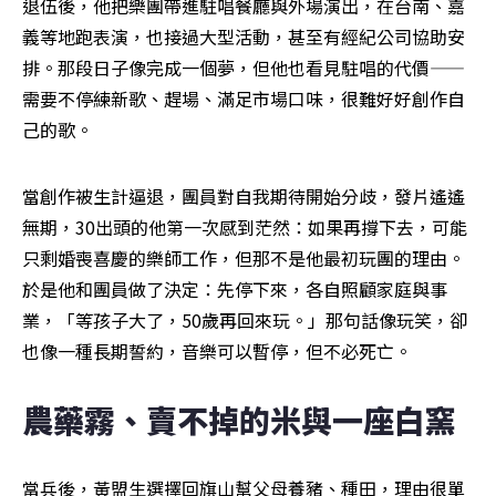
退伍後，他把樂團帶進駐唱餐廳與外場演出，在台南、嘉
義等地跑表演，也接過大型活動，甚至有經紀公司協助安
排。那段日子像完成一個夢，但他也看見駐唱的代價——
需要不停練新歌、趕場、滿足市場口味，很難好好創作自
己的歌。
當創作被生計逼退，團員對自我期待開始分歧，發片遙遙
無期，30出頭的他第一次感到茫然：如果再撐下去，可能
只剩婚喪喜慶的樂師工作，但那不是他最初玩團的理由。
於是他和團員做了決定：先停下來，各自照顧家庭與事
業，「等孩子大了，50歲再回來玩。」那句話像玩笑，卻
也像一種長期誓約，音樂可以暫停，但不必死亡。
農藥霧、賣不掉的米與一座白窯
當兵後，黃盟生選擇回旗山幫父母養豬、種田，理由很單