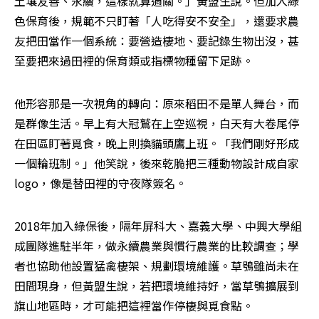
土壤友善、永續，這樣就算過關。」黃盟生說。但加入綠
色保育後，規範不只盯著「人吃得安不安全」，還要求農
友把田當作一個系統：要營造棲地、要記錄生物出沒，甚
至要把來過田裡的保育類或指標物種留下足跡。
他形容那是一次視角的轉向：原來稻田不是單人舞台，而
是群像生活。早上有大冠鷲在上空巡視，白天有大卷尾停
在田區盯著覓食，晚上則換貓頭鷹上班。「我們剛好形成
一個輪班制。」他笑說，後來乾脆把三種動物設計成自家
logo，像是替田裡的守夜隊簽名。
2018年加入綠保後，隔年屏科大、嘉義大學、中興大學組
成團隊進駐半年，做永續農業與慣行農業的比較調查；學
者也協助他設置猛禽棲架、規劃環境維護。草鴞雖尚未在
田間現身，但黃盟生說，若把環境維持好，當草鴞擴展到
旗山地區時，才可能把這裡當作停棲與覓食點。