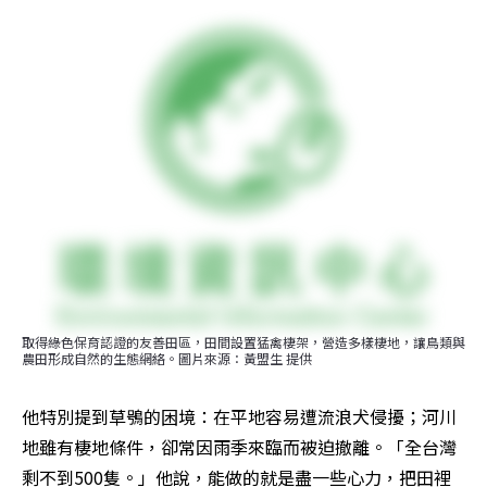
取得綠色保育認證的友善田區，田間設置猛禽棲架，營造多樣棲地，讓鳥類與
農田形成自然的生態網絡。圖片來源：黃盟生 提供
他特別提到草鴞的困境：在平地容易遭流浪犬侵擾；河川
地雖有棲地條件，卻常因雨季來臨而被迫撤離。「全台灣
剩不到500隻。」他說，能做的就是盡一些心力，把田裡