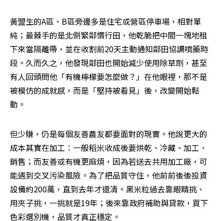
黃盟生的A區、B區旁邊多是住宅或營區停車場，相對單
純；最棘手的是北側緊鄰慣行田，他乾脆把中間一塊地租
下來當隔離帶，並在收割前20天主動通知鄰田協調噴藥時
段。久而久之，他發現鄰田也開始減少使用除草劑，甚至
有人回頭問他「有機檸檬要怎麼做？」在他眼裡，那不是
被模仿的成就感，而是「堅持被看見」後，改變開始鬆
動。
但少賺，仍是每個友善農友都要面對的現實。他說更大的
成本其實在加工：一般稻米收成後要烘乾、冷藏、加工、
銷售；而友善或有機更麻煩，因為若送去共用加工廠，可
能遇到交叉污染風險。為了把品質守住，他前前後後投資
設備約200萬，直到去年才還清。黑米粒過去靠眼睛挑、
用夾子挑，一挑就是19年；後來靠政府補助與貸款，買下
色彩選別機，品質才真正穩定。