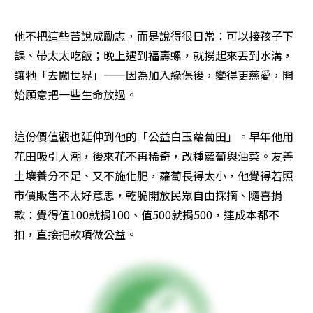
他不把這些苦說成勵志，而是說得很日常：可以接孩子下
課、帶太太吃飯；晚上遇到福壽螺，就撈起來丟到水溝，
讓牠「去闖世界」——因為加入綠保後，變得更慈愛，開
始願意把一些生命放過。　
這份價值觀也延伸到他的「公益白玉蘿蔔田」。早年他用
花田吸引人潮，後來花不再稀奇，改種蘿蔔與油菜。友善
土壤養分不足、又不施化肥，蘿蔔長得太小，他覺得若照
市價販售不太好意思，乾脆開放民眾自由採摘、隨喜捐
款：覺得值100就捐100、值500就捐500，連成本都不
扣，直接把款項做公益。