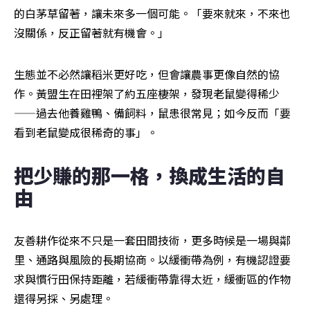
的白茅草留著，讓未來多一個可能。「要來就來，不來也
沒關係，反正留著就有機會。」
生態並不必然讓稻米更好吃，但會讓農事更像自然的協
作。黃盟生在田裡架了約五座棲架，發現老鼠變得稀少
——過去他養雞鴨、備飼料，鼠患很常見；如今反而「要
看到老鼠變成很稀奇的事」。　
把少賺的那一格，換成生活的自
由
友善耕作從來不只是一套田間技術，更多時候是一場與鄰
里、通路與風險的長期協商。以緩衝帶為例，有機認證要
求與慣行田保持距離，若緩衝帶靠得太近，緩衝區的作物
還得另採、另處理。