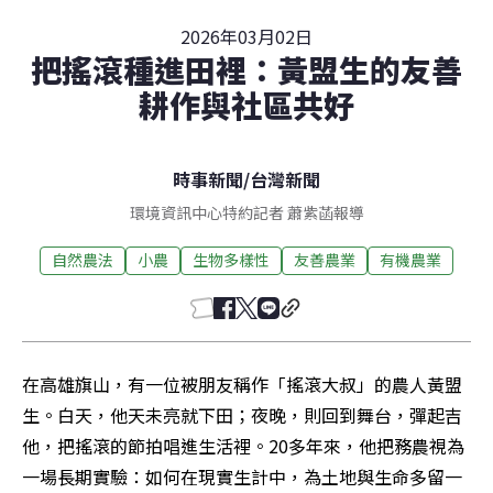
2026年03月02日
把搖滾種進田裡：黃盟生的友善
耕作與社區共好
時事新聞
/
台灣新聞
環境資訊中心特約記者 蕭紫菡報導
自然農法
小農
生物多樣性
友善農業
有機農業
在高雄旗山，有一位被朋友稱作「搖滾大叔」的農人黃盟
生。白天，他天未亮就下田；夜晚，則回到舞台，彈起吉
他，把搖滾的節拍唱進生活裡。20多年來，他把務農視為
一場長期實驗：如何在現實生計中，為土地與生命多留一