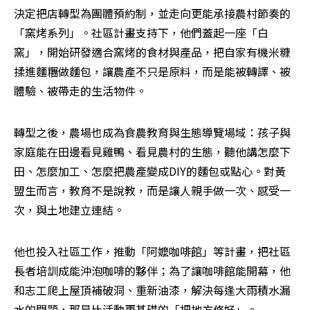
決定把店轉型為團體預約制，並走向更能承接農村節奏的
「窯烤系列」。社區計畫支持下，他們蓋起一座「白
窯」，開始研發適合窯烤的食材與產品，把自家有機米糠
揉進麵糰做麵包，讓農產不只是原料，而是能被轉譯、被
體驗、被帶走的生活物件。
轉型之後，農場也成為食農教育與生態導覽場域：孩子與
家庭能在田邊看見雞鴨、看見農村的生態，聽他講怎麼下
田、怎麼加工、怎麼把農產變成DIY的麵包或點心。對黃
盟生而言，教育不是說教，而是讓人親手做一次、感受一
次，與土地建立連結。
他也投入社區工作，推動「阿嬤咖啡館」等計畫，把社區
長者培訓成能沖泡咖啡的夥伴；為了讓咖啡館能開幕，他
和志工爬上屋頂補破洞、重新油漆，解決每逢大雨積水漏
水的問題，那是比活動更基礎的「把地方修好」。