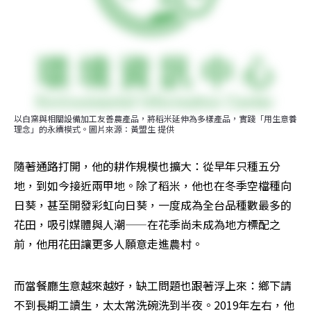
以白窯與相關設備加工友善農產品，將稻米延伸為多樣產品，實踐「用生意養
理念」的永續模式。圖片來源：黃盟生 提供
隨著通路打開，他的耕作規模也擴大：從早年只種五分
地，到如今接近兩甲地。除了稻米，他也在冬季空檔種向
日葵，甚至開發彩虹向日葵，一度成為全台品種數最多的
花田，吸引媒體與人潮——在花季尚未成為地方標配之
前，他用花田讓更多人願意走進農村。
而當餐廳生意越來越好，缺工問題也跟著浮上來：鄉下請
不到長期工讀生，太太常洗碗洗到半夜。2019年左右，他