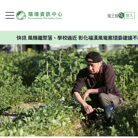
電子報
登入
訊
風機離聚落、學校過近 彰化福漢風電案環委建議不應開發