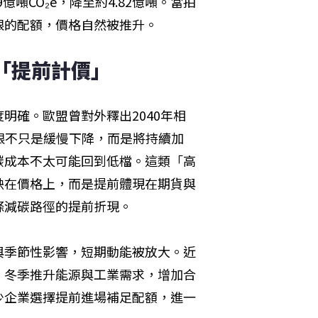
億噸CO₂e，降至約4.82億噸。當拍
限的配額，價格自然被推升。
「提前計價」
明確。歐盟曾對外釋出2040年相
上限不只是緩慢下降，而是將持續加
碳成本不太可能回到低檔。這類「高
映在價格上，而是提前體現在期貨與
條減碳路徑的提前折現。
與季節性影響，短期動能被放大。近
，冬季推升能源與工業需求，增加合
少企業選擇提前進場補足配額，進一