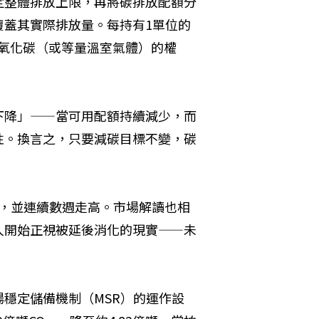
定整體排放上限，再將碳排放配額分
覆蓋其實際排放量。每持有1單位的
二氧化碳（或等量溫室氣體）的權
下降」——當可用配額持續減少，而
性。換言之，只要減碳目標不變，碳
7%，並連續數週走高。市場解讀也相
人開始正視被延後消化的現實——未
穩定儲備機制（MSR）的運作設