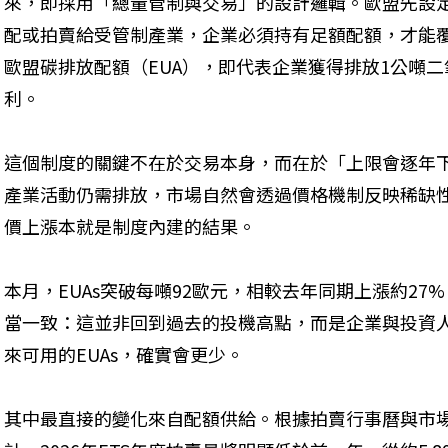
來，即採用「總量管制與交易」的設計邏輯。歐盟先設
配或拍賣給受管制產業，企業必須持有足額配額，才能
歐盟碳排放配額（EUA），即代表企業獲得排放1公噸
利。
這個制度的關鍵不在於交易本身，而在於「上限會逐年
產業活動仍需排放，市場自然會透過價格機制反映稀缺
價上漲本就是制度內建的結果。
本月，EUAs突破每噸92歐元，相較去年同期上漲約2
當一致：這並非回到過去的投機高點，而是企業與投資
來可用的EUAs，確實會更少。
其中最直接的變化來自配額供給。根據拍賣行事曆與市場