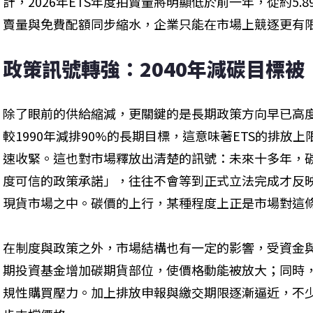
計，2026年ETS年度拍賣量將明顯低於前一年，從約5.89
賣量與免費配額同步縮水，企業只能在市場上競逐更有
政策訊號轉強：2040年減碳目標被
除了眼前的供給縮減，更關鍵的是長期政策方向早已高度
較1990年減排90%的長期目標，這意味著ETS的排放
速收緊。這也對市場釋放出清楚的訊號：未來十多年，
度可信的政策承諾」，往往不會等到正式立法完成才反
現貨市場之中。碳價的上行，某種程度上正是市場對這
在制度與政策之外，市場結構也有一定的影響，受資金
期投資基金增加碳期貨部位，使價格動能被放大；同時
規性購買壓力。加上排放申報與繳交期限逐漸逼近，不