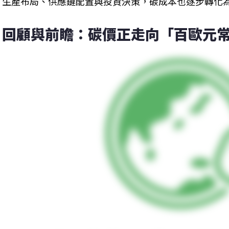
生產布局、供應鏈配置與投資決策，碳成本也逐步轉化
回顧與前瞻：碳價正走向「百歐元