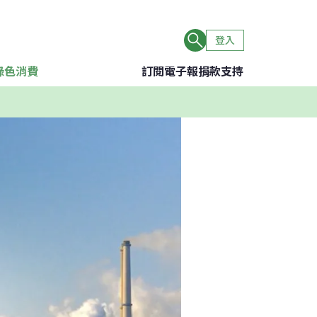
登入
綠色消費
訂閱電子報
捐款支持