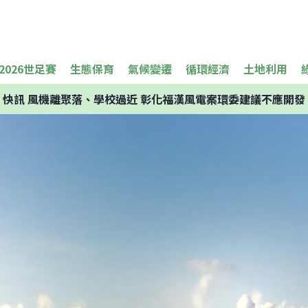
2026世足賽
生態保育
氣候變遷
循環經濟
土地利用
快訊
風機離聚落、學校過近 彰化福漢風電案環委建議不應開發