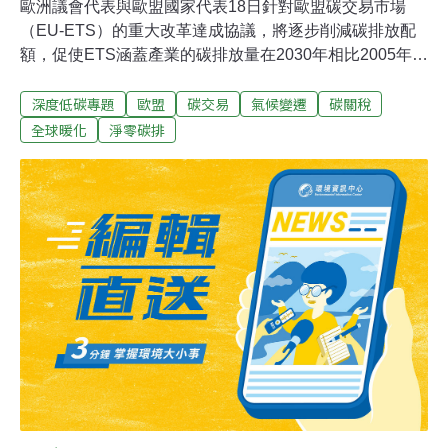
歐洲議會代表與歐盟國家代表18日針對歐盟碳交易市場
（EU-ETS）的重大改革達成協議，將逐步削減碳排放配
額，促使ETS涵蓋產業的碳排放量在2030年相比2005年減
少62%。此外，歐盟也將針對建築與道路運輸推出新的碳
深度低碳專題
歐盟
碳交易
氣候變遷
碳關稅
交易市場──「ETS 2」。新協議要等歐洲議會和歐洲理事
會通過才會正式生效。 ​​碳市場縮減配額 碳排目標再加嚴
全球暖化
淨零碳排
1%歐盟碳交易市場管制高耗能的能源業、鋼鐵業、礦業、
造紙等近1.1萬家企業，相當於近半的歐盟境內排放。歐盟
的目標是2030 年溫室氣體排放量要相比1990年減少
55%，因此，碳市場改革勢在必行。歐盟碳市場是利用總
量管制來降低碳排。減碳有成、排放低於管制配額的企業
會產生可交易的碳權。減碳不足的企業則須購買碳權來抵
銷碳排。每噸碳的交易價格則依配額與碳權供需而浮動。
談判從16日展開，歷經30小時才達成協議。代表們決定，
2030年歐盟ETS涵蓋的溫室氣體排放要比2005年減少