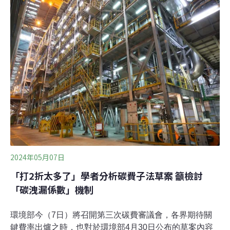
認公布。2026年台版CBAM上路 水泥產品列管首波名單出
爐碳邊境調整機制（CBAM）已成為國際趨勢，環境部研
擬台版CBAM機制，首波聚焦在水泥與鋼鐵產品。環境部
24日宣布，明（2026）年將邁入「台版CBAM元年」，預
計明年上半年完備子法與相關準則、指引，正式啟動試申
報，進口商必須於2027年第一季申報前一年納管產品碳排
放量。環境部氣候署長蔡玲儀說明，環境部今年召開專家
諮詢會議，邀請水泥、鋼鐵業研商產品碳排放量試申報，
和水泥公會討論後決定比
2024年05月07日
「打2折太多了」學者分析碳費子法草案 籲檢討
「碳洩漏係數」機制
環境部今（7日）將召開第三次碳費審議會，各界期待關
鍵費率出爐之時，也對於環境部4月30日公布的草案內容