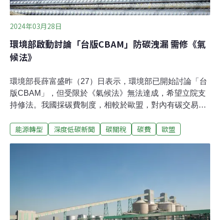
2024年03月28日
環境部啟動討論「台版CBAM」防碳洩漏 需修《氣
候法》
環境部長薛富盛昨（27）日表示，環境部已開始討論「台
版CBAM」，但受限於《氣候法》無法達成，希望立院支
持修法。我國採碳費制度，相較於歐盟，對內有碳交易系
統（ETS），對外針對進口貨物有CBAM制度。台灣自外
能源轉型
深度低碳新聞
碳關稅
碳費
歐盟
國進口的貨物不用繳交碳關稅，出口至歐盟的商品卻要取
得CBAM憑證。台泥董座張安平曾喊話，這不僅是不公平
競爭，更可能造成碳洩漏。針對碳洩漏問題 環境部：已啟
動討論「台版CBAM」產業因碳排放管制而選擇外移到其
他碳管制較寬鬆的國家，再將產品輸入到管制國，造成的
全球或區域額外排碳被稱作「碳洩漏」（carbon
leakage）。民進黨立委洪申翰質詢時表示，歐盟ETS雖
給予企業免費配額，卻發現碳洩漏及產業公平競爭問題，