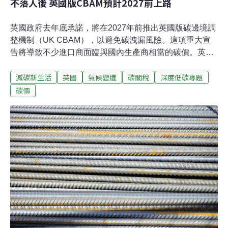
不落人後 英國版CBAM預計2027前上路
英國政府去年底承諾，將在2027年前推出英國版碳邊境調
整機制（UK CBAM），以避免碳洩漏風險。這項重大宣
告將導致不少進口商面臨與國內生產商相當的碳價。英國
版CBAM 收取的費用將取決於進口商品生產過程中的碳排
減碳新生活
英國
氣候變遷
碳關稅
深度低碳專題
放量，以及原產國碳定價與英國碳價的差距，涵蓋鋼鐵、
鋁、化肥、氫、陶瓷、玻璃、水泥等產業，機制的設計與
碳價
明確範圍將於2024年進一步研商。英國是全球最早將淨零
碳排立法的領頭國家之一，在G7國家中的減碳速度也位居
前哨。不過，要達成淨零碳排目標，英國能源轉型路徑中
產業去碳的工作至關重要，一旦做不好，也會進而影響到
其他國家的碳排放量。2027年起，英國的CBAM將上路，
未來輸入英國的鋼鐵、鋁、陶瓷和水泥等產品，將與英國
本土製品面臨相當的碳價。英國版CBAM最重要目的之
一，是為了降低「碳洩漏」（Carbon Leakage）的風險，
避免高碳排產業把碳排放成本轉移至其他碳價低廉或不收
費的國家，讓