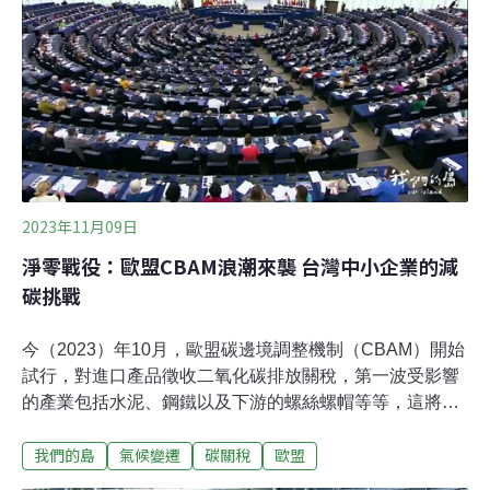
繳交碳關稅。莫國的鋁多來自於當地的Mozal鋁冶煉廠，
在地聘僱的員工近3000人，間接帶動了週邊產業的就業機
會。Mozal公司位於非洲東南部莫三比克的首都馬布托郊
區，最大持股公司為澳洲South32，由三菱公司
（Mitsubishi）等企業共同持有。South32宣稱，為了合乎
歐盟的碳關稅新規，
2023年11月09日
淨零戰役：歐盟CBAM浪潮來襲 台灣中小企業的減
碳挑戰
今（2023）年10月，歐盟碳邊境調整機制（CBAM）開始
試行，對進口產品徵收二氧化碳排放關稅，第一波受影響
的產業包括水泥、鋼鐵以及下游的螺絲螺帽等等，這將對
台灣產業造成什麼影響？今年10月，歐盟碳邊境調整機制
我們的島
氣候變遷
碳關稅
歐盟
開始試行。2023年8月，夏威夷發生有史以來最嚴重野
火，一百多人喪生火海；9月紐約出現暴雨，打破140年降