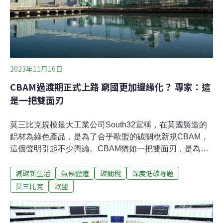
才會提出碳邊境調整機制（CBAM），向進口產品課徵碳
關稅。他問薛富盛，我國產業也面臨公平競爭問題，「我
們拿出的對應機制是什麼？」
2023年11月16日
CBAM過渡期正式上路 窮國更加邊緣化？ 專家：這
是一把雙面刃
莫三比克規模最大工業公司South32宣稱，在莫國製造的
鋁材為綠色產品，是為了合乎歐盟的碳關稅新規CBAM，
這個聲明引起不少輿論。CBAM猶如一把雙面刃，是為促
進國家碳排管理發展，亦或是讓貧窮國更邊緣化？鋁業屬
減碳新生活
氣候變遷
碳關稅
深度低碳專題
於莫三比克的戰略性資產，也是莫國規模最大的產業之
一。莫國的鋁年產量是57萬噸，其中90%以上為外銷，大
莫三比克
歐盟
部分出口至歐洲。歐盟在2021年提出碳邊境調整機制
（Carbon Border Adjustment Mechanism, CBAM）後，
從2026年起，莫三比克生產這些鋁所產生的碳排放量將須