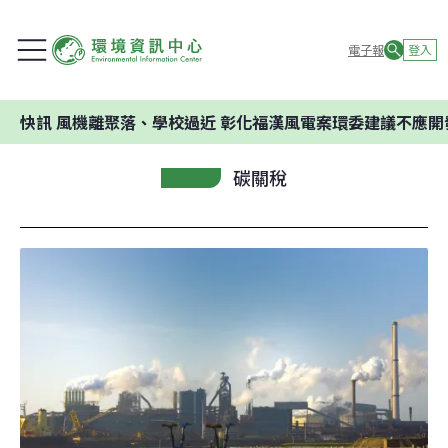
電子報
登入
機離聚落、學校過近 彰化福漢風電案環委建議不應開發
碳關稅