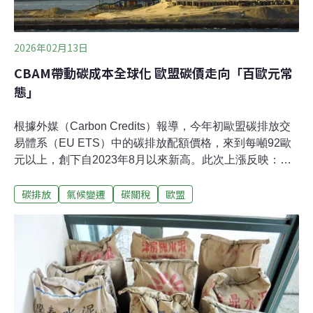
2026年02月13日
CBAM帶動碳成本全球化 歐盟碳價走向「百歐元常
態」
根據外媒（Carbon Credits）報導，今年初歐盟碳排放交
易體系（EU ETS）中的碳排放配額價格，來到每噸92歐
元以上，創下自2023年8月以來新高。此次上漲反映：排
放上限持續收緊、政策訊號轉強、CBAM正式啟動，以及
碳排放
氣候變遷
碳關稅
歐盟
市場對未來配額稀缺性的預期，顯示碳定價正成為歐盟氣
候治理與產業轉型的核心槓桿。從制度本質看起：市場重
新定價「結構性稀缺」作為全球規模最大的碳市場，EU
Emissions Trading System（EU ETS）自2005年上路以
來，即採用「總量管制與交易」的設計邏輯。歐盟先設定
整體排放上限，再將碳排放配額分配或拍賣給受管制產
業，企業必須持有足額配額，才能覆蓋其實際排放量。每
持有1單位的歐盟碳排放配額（EUA），即代表企業獲得