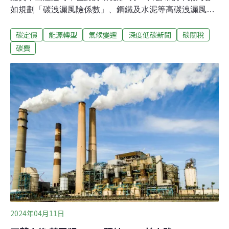
如規劃「碳洩漏風險係數」、鋼鐵及水泥等高碳洩漏風險
產業的排放量至多可打2折等，引發諸多討論。台灣科技
碳定價
能源轉型
氣候變遷
深度低碳新聞
碳關稅
媒體中心（SMC）昨（6）日舉行記者會，邀請中央研究
院經濟研究所兼任研究員蕭代基、台灣大學土木工程學系
碳費
助理教授謝依芸分享對碳費政策的建議。學者指出，碳費
子法草案規劃的碳洩漏風險係數仍給予企業太多折扣，應
「儘速把係數調回去」，才能達成減碳效果。學者並指
出，歐盟已意識到碳洩露風險係數的補貼是錯誤的，台灣
應學歐盟經驗，施行「台灣版CBAM」避免碳洩漏風險。
企業減量誘因恐不足 學者：打2折太多！「2折太多了！」
蕭代基和謝依芸都如此直言。謝依芸認為，近期很多業者
對碳費感到焦慮，政府應加快實施碳費制度，業者才會投
入減碳，但是打折一定會降低減碳誘因，應該儘速把係數
調回去，才能達成減碳效果。
2024年04月11日