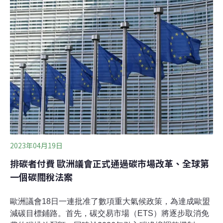
雨紀錄，紐約市進入緊急狀態；在台灣，2023年上半年南
部面臨嚴重乾旱，嘉南平原三年內二度休耕。因為人為排
碳所帶來的環境成本，正由每個人和下一代埋單。台灣氣
候行動網絡研究中心總監趙家緯引述美國環保署的研究，
排放一噸二氧化碳造成的環境成本，高達190美金（約
5800元台幣）。基於污染者付費，排碳也應該付出代價。
2005年，歐盟啟動全世界規模最大的碳定價制度，對境內
排放源實施總量管制與碳交易。2015年，巴黎氣候協議通
過，在2050年達到淨零碳排成為國際共識，歐盟進一步推
出綠色新政，其
2023年04月19日
排碳者付費 歐洲議會正式通過碳市場改革、全球第
一個碳關稅法案
歐洲議會18日一連批准了數項重大氣候政策，為達成歐盟
減碳目標鋪路。首先，碳交易市場（ETS）將逐步取消免