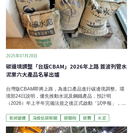
排放1公噸二氧化碳（或等量溫室氣體）的權利。這個制
度的關鍵不在於交易本身，而在於「上限會逐年下降」
——當可用配額持續減少，而產業活動仍需排放
2025年07月28日
碳邊境調整「台版CBAM」2026年上路 首波列管水
泥業六大產品名單出爐
台灣版CBAM即將上路，為進口產品進行碳邊境調整。環
境部24日說明，優先推動水泥及鋼鐵產品，預計明
（2026）年上半年完備法規之後正式啟動「試申報」，未
來進口商必須申報列管產品的碳含量。目前確定列管的產
氣候變遷
深度低碳新聞
碳關稅
碳費
水泥
品包含水泥熟料、白色卜特蘭水泥、其他卜特蘭水泥、鋁
質水泥、其他水硬性水泥、經鍛燒高嶺土／其他高嶺土質
黏土等六項水泥製品，鋼鐵業產品則將在今年10月底前確