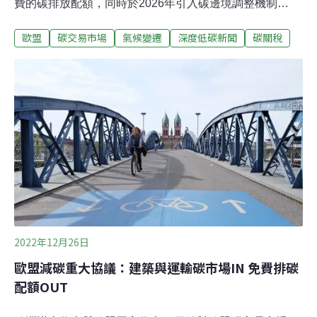
費的碳排放配額，同時於2026年引入碳邊境調整機制
（CBAM）提高對進口鐵、鋼、水泥等產品碳關稅。2027
歐盟
碳交易市場
氣候變遷
深度低碳新聞
碳關稅
年預計將成立第二個碳交易市場，納入建築與交通碳排
放。最後，歐盟還要新成立一個社會氣候基金，以減少貧
困者的能源跟交通負擔。這些法案主要根據去（2022）年
底歐洲議會與歐盟成員國達成的協議。雖然歐洲議會通過
後，還要經成員國表決才算正式通過，但預期不會有太多
變數。歐盟碳交易市場逐步取消免費額度 碳權價格上漲歐
洲議會通過的這一連串法案都是歐盟大規模氣候變遷計畫
「55套案」（Fit for 55）的一部分，要在2030年讓溫室氣
體淨排放量比1990年減少55%。歐盟碳交易市場的改革
上，歐洲議會以 413票贊成、167票反對和57票棄權高票
通過。碳交易市場主要管制的是發電業跟工廠。根據污染
者付費
2022年12月26日
歐盟減碳重大協議：建築與運輸碳市場IN 免費排碳
配額OUT