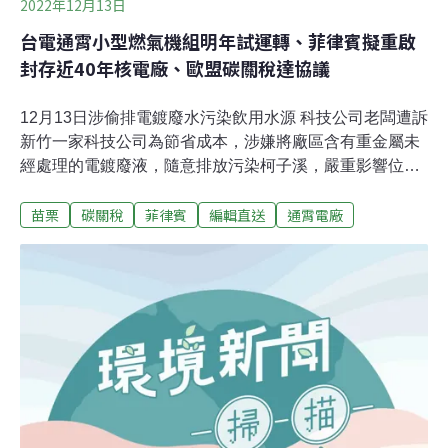
2022年12月13日
台電通霄小型燃氣機組明年試運轉、菲律賓擬重啟
封存近40年核電廠、歐盟碳關稅達協議
12月13日涉偷排電鍍廢水污染飲用水源 科技公司老闆遭訴
新竹一家科技公司為節省成本，涉嫌將廠區含有重金屬未
經處理的電鍍廢液，隨意排放污染柯子溪，嚴重影響位於
下游的湳雅淨水廠飲用水取水口水質。檢方今天偵結，將
苗栗
碳關稅
菲律賓
編輯直送
通霄電廠
陳姓負責人依違反水污染防治法等罪起訴。（中央社報
導）環境犯罪判太輕惹民怨 司法院建議法官參酌這些因子
日月光排放廢水污染後勁溪案曾震驚台灣社會，但包括廠
務處處長蘇炳碩等四名被告更一審都獲緩刑，最高法院
2019年4月駁回上訴確定，司法判決是否背離民眾期待，
引發討論。司法院今發布「焦點團體建議法院辦理環境犯
罪態樣量刑審酌時允宜注意之事項」提出建議，包含環境
危害程度愈重，量刑就應愈重，如果行為人主動回復環
境，可列為「從輕量刑」因子，供法官辦理環境犯罪量刑
時參考，希望量刑能更公平妥適。（聯合報報導）