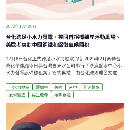
2022年12月06日
台化跨足小水力發電、美國首招標離岸浮動風場、
美歐考慮對中國鋼鐵和鋁徵氣候關稅
12月6日台化正式跨足小水力發電 預計2025年2月商轉台
灣化學纖維今日與台灣自來水公司舉行「沙鹿配水中心小
水力發電設備標租案」簽約典禮，由台化總經理呂文進指
出，這是台化公司擴大開發再生能源，跨足小水力發電的
小水力發電
碳關稅
美國
台中
能源轉型
指標性案例，計畫2025年2月投入商轉，未來目標將小水
力發電發展為台灣第三大再生能源。（經濟日報報導）竹
氣候變遷
再生能源
編輯直送
市掩埋場焚化廠升級 首度成立廉政平台導入全民監督新竹
市掩埋場及焚化廠設備升級，打造「新竹市多元廢棄物循
環及環境教育園區」，分成兩大區塊，一為焚化廠設備升
級整備、二為掩埋場活化再生及與資源回收設施升級計
畫。代理市長陳章賢表示，為提升重大公共工程品質，今