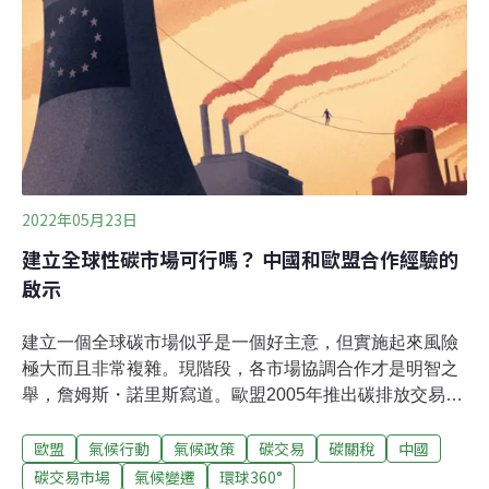
啟動廉政平台，除了定期召開聯繫會報，也將在環保局網
站設立專區，將本案所有採購資訊公開，提供民眾檢視，
促使園區如期、如質完成，也透過此機制，盼成為新竹市
重大工程的標竿與典範。（聯合報報導）
2022年05月23日
建立全球性碳市場可行嗎？ 中國和歐盟合作經驗的
啟示
建立一個全球碳市場似乎是一個好主意，但實施起來風險
極大而且非常複雜。現階段，各市場協調合作才是明智之
舉，詹姆斯・諾里斯寫道。歐盟2005年推出碳排放交易系
統（emissions trading system，ETS），目前已經涵蓋
歐盟
氣候行動
氣候政策
碳交易
碳關稅
中國
1.1萬家排放企業和近半的歐盟境內排放。該系統利用基於
市場的總量管制與交易（cap-and-trade）系統來降低大型
碳交易市場
氣候變遷
環球360°