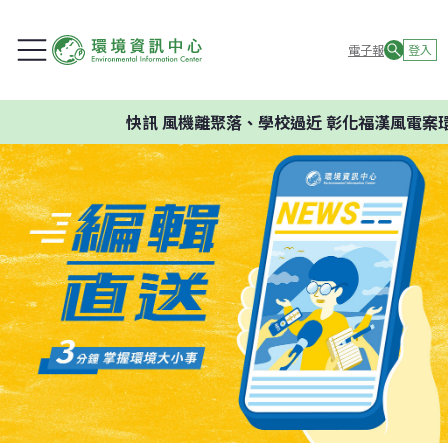
電子報
登入
快訊
風機離聚落、學校過近 彰化福漢風電案環委