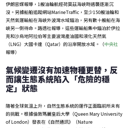
伊朗官媒報導，1艘油輪航經荷莫茲海峽時遇襲逐漸沉
沒。另據船舶追蹤網站MarineTraffic，至少150艘油輪和
天然氣運輸船在海峽外波灣水域錨泊，另有數十艘船在海
峽另一側待命。路透社報導，這些運輸船集中錨泊於伊拉
克和沙烏地阿拉伯等主要波灣產油國和液化天然氣
（LNG）大國卡達（Qatar）的沿岸開放水域。（
中央社
報導）
氣候變遷沒有加速物種更替，反
而讓生態系統陷入「危險的穩
定」狀態
隨著全球氣溫上升，自然生態系統的運作正面臨前所未有
的挑戰。根據倫敦瑪麗皇后大學（Queen Mary University 
of London）發表在《自然通訊》（Nature 