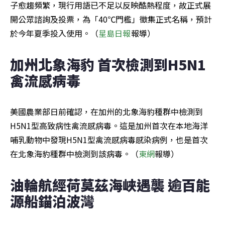
子愈趨頻繁，現行用語已不足以反映酷熱程度，故正式展
開公眾諮詢及投票，為「40℃門檻」徵集正式名稱，預計
於今年夏季投入使用。（
星島日報
報導）
加州北象海豹 首次檢測到H5N1
禽流感病毒
美國農業部日前確認，在加州的北象海豹種群中檢測到
H5N1型高致病性禽流感病毒。這是加州首次在本地海洋
哺乳動物中發現H5N1型禽流感病毒感染病例，也是首次
在北象海豹種群中檢測到該病毒。（
東網
報導）
油輪航經荷莫茲海峽遇襲 逾百能
源船錨泊波灣