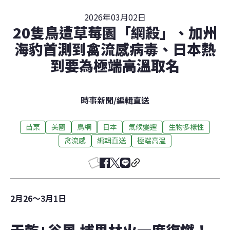
2026年03月02日
20隻鳥遭草莓園「網殺」、加州
海豹首測到禽流感病毒、日本熱
到要為極端高溫取名
時事新聞
/
編輯直送
苗栗
美國
鳥網
日本
氣候變遷
生物多樣性
禽流感
編輯直送
極端高溫
2月26～3月1日
天乾+谷風 埔里林火一度復燃！