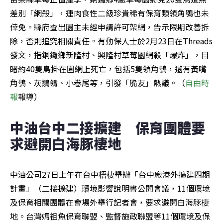
差別「網殺」，連肉食性二級珍貴稀有保育類領角鴞也未
倖免。縣府查出園主未經申請許可架網，告示限期改善拆
除，否則追究相關責任。有動保人士於2月23日在Threads
發文，指銅鑼鄉新隆村、興隆村草莓園網殺「爆炸」，目
睹約40隻鳥掛在圍網上死亡，包括5隻領角鴞，還有黃嘴
角鴞、灰鶺鴒、小卷尾等，引發「脆友」熱議。（
自由時
報
報導）
中油台中二接擴建　保育團體要
求避開白海豚棲地
中油公司27日上午在台中梧棲舉辦「台中廠港外擴建四期
計畫」（二接擴建）環境影響說明書公開會議，11個環境
及保育相關團體在會場外舉行記者會，要求避開白海豚棲
地。台灣媽祖魚保育聯盟、監督施政聯盟等11個環境及保