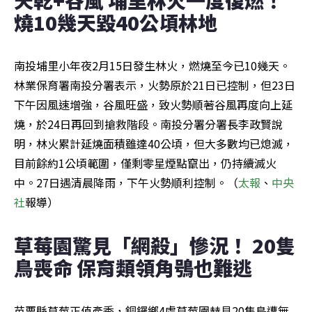
燒10幾天毀40公頃林地
南投埔里小年夜2月15日發生林火，燃燒至今已10幾天。
林業保育署南投分署表示，火勢原於21日已控制，但23日
下午因風速增強，谷風旺盛，致火勢順著谷風再度向上延
燒，於24日再回到搶救階段。南投分署分署長李政賢說
明，林火累計延燒面積雖達40公頃，但大多數均已熄滅，
目前餘約1公頃範圍，僅剩零星煙點竄出，仍持續滅火
中。27日遇清晨降雨，下午火勢順利控制。（
太報
、
中央
社
報導）
草莓園驚見「網殺」慘況！ 20隻
鳥喪命 保育類領角鴞也難逃
苗栗縣草莓正值產季，銅鑼鄉4處草莓園赫見20隻鳥遭無