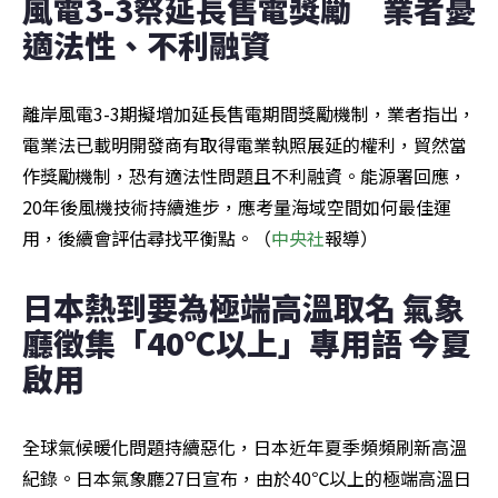
風電3-3祭延長售電獎勵　業者憂
適法性、不利融資
離岸風電3-3期擬增加延長售電期間獎勵機制，業者指出，
電業法已載明開發商有取得電業執照展延的權利，貿然當
作獎勵機制，恐有適法性問題且不利融資。能源署回應，
20年後風機技術持續進步，應考量海域空間如何最佳運
用，後續會評估尋找平衡點。（
中央社
報導）
日本熱到要為極端高溫取名 氣象
廳徵集「40℃以上」專用語 今夏
啟用
全球氣候暖化問題持續惡化，日本近年夏季頻頻刷新高溫
紀錄。日本氣象廳27日宣布，由於40℃以上的極端高溫日