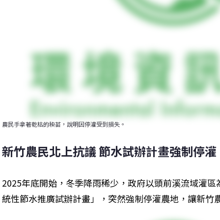
農民手拿著乾枯的秧苗，說明因停灌受到損失。
新竹農民北上抗議 節水試辦計畫強制停灌
2025年底開始，冬季降雨稀少，政府以頭前溪流域灌
統性節水推廣試辦計畫」，突然強制停灌農地，讓新竹