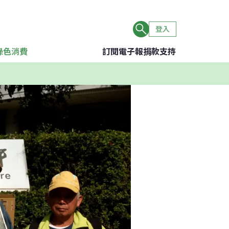
登入
綠色消費
訂閱電子報
捐款支持