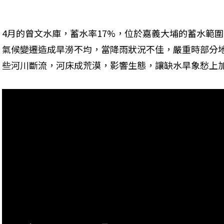
4月的曾文水庫，蓄水率17%，位於嘉義大埔的蓄水範
氣候變遷造成旱澇不均，當降雨狀況不佳，嚴重時部分
些河川斷流，河床成荒漠，影響生態，讓缺水旱象愁上