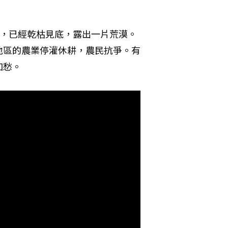
圍，已經乾枯見底，露出一片荒漠。
地區的農業停灌休耕，農民抗爭。有
加愁。