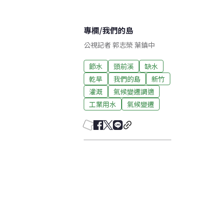
專欄
/
我們的島
公視記者 郭志榮 葉鎮中
節水
頭前溪
缺水
乾旱
我們的島
新竹
灌溉
氣候變遷調適
工業用水
氣候變遷