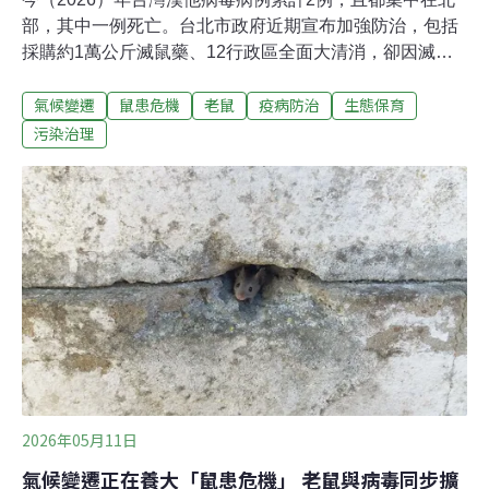
部，其中一例死亡。台北市政府近期宣布加強防治，包括
採購約1萬公斤滅鼠藥、12行政區全面大清消，卻因滅鼠
藥施用方式與環境管理問題引發議論。本文整理中央及地
氣候變遷
鼠患危機
老鼠
疫病防治
生態保育
方說法，與公衛專家觀點，以Q&A方式回答常見的鼠害及
鼠藥問題。Q1.最近老鼠真的變多了嗎？台北市今年初發
污染治理
生漢他病毒死亡個案，民眾「聞鼠色變」，紛紛在社群、
影音平台發布鼠蹤畫面，北市府也啟動鼠類防治精進計
畫。儘管民眾、民代與民間團體反應「見鼠率」提高，但
實際上老鼠族群數量到底有沒有增加？目前台灣並沒有普
遍性的老鼠數量監測系統，難以證明全台鼠類族群是否有
增加。台大公共衛生學院特聘教授詹長權表示，因為沒有
全國一致性的監測機制，大眾的討論都是建立在民眾體感
的「見鼠率」來判斷，但透過民眾回報的方式非常被動，
也很容易低估整體族群數量。詹長權強調，希望可以參考
國外城市例如紐約的經驗，利用遙測設備與AI
2026年05月11日
氣候變遷正在養大「鼠患危機」 老鼠與病毒同步擴