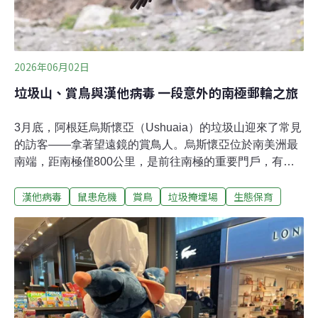
2026年06月02日
垃圾山、賞鳥與漢他病毒 一段意外的南極郵輪之旅
3月底，阿根廷烏斯懷亞（Ushuaia）的垃圾山迎來了常見
的訪客——拿著望遠鏡的賞鳥人。烏斯懷亞位於南美洲最
南端，距南極僅800公里，是前往南極的重要門戶，有
「世界盡頭」之稱。每年的10月到4月，賞鳥客更是絡繹
漢他病毒
鼠患危機
賞鳥
垃圾掩埋場
生態保育
不絕。他們最嚮往的地方之一，是城郊一處氣味刺鼻的垃
圾掩埋場。垃圾場的猛禽賞鳥客要找的鳥，叫做白喉巨隼
（White-throated Caracara）。牠有另一個名字：達爾文
巨隼（Darwin's Caracara）。1830年代，年輕的達爾文搭
乘小獵犬號遠航，在巴塔哥尼亞採集到這種猛禽的標本，
之後由英國鳥類學家古爾德（John Gould）鑑定命名。這
種巨隼帶著黑白分明的漂亮羽衣，卻喜歡出沒在垃圾場和
農耕地，和其他幾種巨隼一起翻找腐食，與猛禽的威嚴形