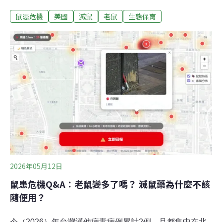
後，弗拉科卻撞上大樓玻璃帷幕身亡，驗屍結果發現，牠
鼠患危機
美國
滅鼠
老鼠
生態保育
體內含有四種抗凝血老鼠藥，顯示窗殺意外前，牠的體內
早已受損。弗拉科之死催生了《弗拉科法案》（Flaco’s
Law），其中包括應採用節育等方式控制鼠患，而非使用
會連帶毒死猛禽的滅鼠藥。首任滅鼠沙皇 紐約的垃圾革命
紐約是全美鼠患第三嚴重的城市，僅次於洛杉磯與芝加
哥。據估計，紐約有約300萬隻老鼠，而每年市府收到的
鼠患投訴高達約4萬起。不論在地鐵、路邊、公寓垃圾場
都常見到超大老鼠的身影。2022年底，紐約前任市長亞當
斯（Eric Adams）一上任就把滅鼠當作施政重點。他的第
一步是啟動「垃圾革命」，從源頭減少老鼠的食物。 過
去，紐約居民與商家下午4點就能把一袋袋垃圾丟在路
邊，而清潔隊要到早上
2026年05月12日
鼠患危機Q&A：老鼠變多了嗎？ 滅鼠藥為什麼不該
隨便用？
今（2026）年台灣漢他病毒病例累計2例，且都集中在北