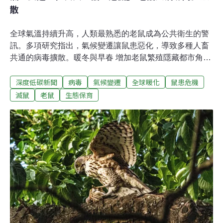
散
全球氣溫持續升高，人類最熟悉的老鼠成為公共衛生的警
訊。多項研究指出，氣候變遷讓鼠患惡化，導致多種人畜
共通的病毒擴散。暖冬與早春 增加老鼠繁殖隱藏都市角落
的老鼠，很難確知數量。美國研究團隊利用全球16座城市
深度低碳新聞
病毒
氣候變遷
全球暖化
鼠患危機
的老鼠通報資料來判斷老鼠數量的變化，結果發現，11座
城市的老鼠投訴都明顯增加。前四大分別是美國華盛頓特
滅鼠
老鼠
生態保育
區、舊金山、加拿大的多倫多、紐約市，歐洲則以阿姆斯
特丹最明顯。這份研究於2025年刊登於科學期刊
《Science Advances》。