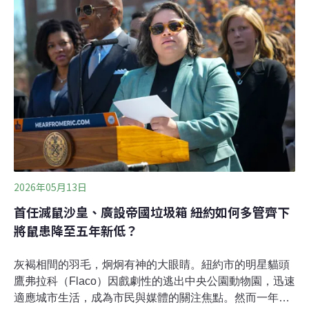
的畫面早已不是罕見現象，甚至逐漸被視為「習以為常」
的存在。根據多方估計，現今巴黎的老鼠數量可能高達約
400萬至600萬隻，巴黎市區人口約210萬，大都會區約
1200萬，有人開玩笑說：「巴黎一人可以養兩隻老鼠」。
2026年05月13日
首任滅鼠沙皇、廣設帝國垃圾箱 紐約如何多管齊下
將鼠患降至五年新低？
灰褐相間的羽毛，炯炯有神的大眼睛。紐約市的明星貓頭
鷹弗拉科（Flaco）因戲劇性的逃出中央公園動物園，迅速
適應城市生活，成為市民與媒體的關注焦點。然而一年