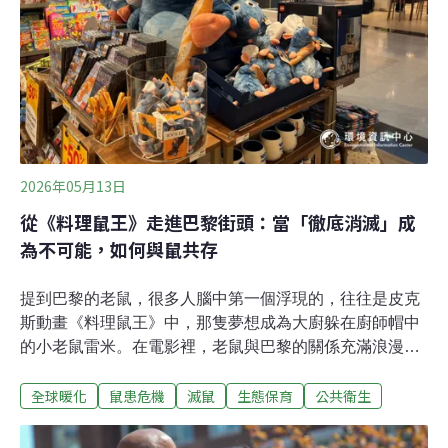
象形成反差。
2026年05月13日
從《料理鼠王》走進巴黎街頭：當「徹底消滅」成
為不可能，如何與鼠共存
提到巴黎的老鼠，很多人腦中第一個浮現的，往往是皮克
斯動畫《料理鼠王》中，那隻夢想成為大廚躲在廚師帽中
的小老鼠雷米。在電影裡，老鼠與巴黎的關係充滿浪漫與
童話色彩，但現實中的花都，鼠害卻是個古老且不斷升溫
全球暖化
鼠患危機
滅鼠
生態保育
公共衛生
的城市治理挑戰。不管是搭乘地鐵，在公園野餐，或是塞
納河畔散步，常有機會看到體型大小不一的老鼠在角落活
動，有時還能看見一整個家族。對許多巴黎人來說，這樣