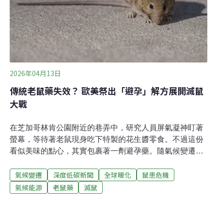
團體，今（5）日召開聯合記者會指出，以化學藥劑為核
心的策略無法有效控制鼠患，反而可能透過食物鏈累積效
應，對都市生態與家養寵物帶來長期系統性的風險。政策
應納入生態、公共衛生、獸醫等多方專業整合
2026年04月13日
傳統老鼠藥失效？ 歐美祭出「避孕」解方展開滅鼠
大戰
在芝加哥林肯公園附近的巷弄中，研究人員屏氣凝神盯著
螢幕，等待著老鼠現身吃下特製的花生醬零食。不過這份
看似美味的點心，其實包裹著一劑避孕藥。隨氣候變遷、
都市化與人口密度增加，全球許多大城市鼠患加劇，甚至
氣候變遷
深度低碳新聞
全球暖化
鼠患危機
開始出現具基因抗藥性的「超級老鼠」。歐美各大城市正
想方設法控制老鼠數量，避孕是其中一招。全球至少11城
氣候能源
老鼠藥
滅鼠
市鼠患與暖化有關老鼠至少帶有50種已知的人畜共通傳染
病病原體與寄生蟲，漢他病毒是其中之一。台灣過去數年