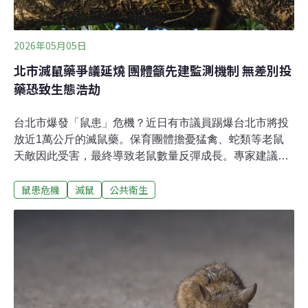
2026年05月05日
北市滅鼠藥爭議延燒 團體籲先建監測機制 無差別投
藥恐致生態浩劫
台北市爆發「鼠患」危機？近日有市議員踢爆台北市將投
放近1萬公斤的滅鼠藥。保育團體擔憂猛禽、蛇類等老鼠
天敵因此受害，最終導致老鼠數量反彈成長。專家建議，
滅鼠藥應視為最終手段，不宜貿然使用，須先建立監測機
鼠患危機
滅鼠
公共衛生
制，加強環境衛生管理，確保老鼠族群數量波動可控。防
鼠只靠大灑藥？ 保育團體憂都市生態崩潰北市一老翁今年
初確診漢他病毒後死亡，3月新北市出現全國第二例漢他
病毒個案，經治療後已出院。台北市議員林亮君揭露，台
北市政府已在部分區域如公園投放老鼠藥，目前北市府已
用6462公斤老鼠藥，又緊急採購4750公斤，總共約1萬公
斤。投放老鼠藥，也引起生態疑慮。為野生動物而走行動
聯盟、台灣爬行類動物保育協會及台灣猛禽研究會等保育