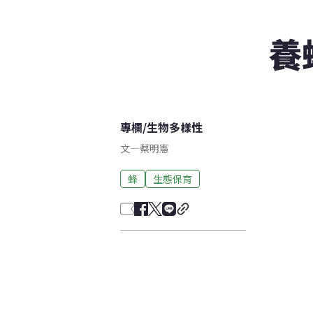
養
專欄
/
生物多樣性
文
—
蔡明憲
蜂
生態保育