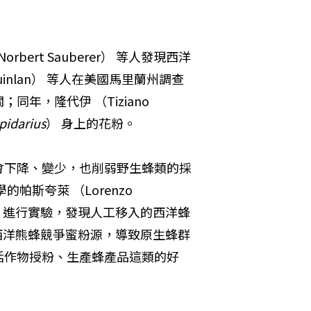
ert Sauberer） 等人發現西洋
Quinlan） 等人在美國馬里蘭州調查
，隆代伊 （Tiziano 
pidarius
） 身上的花粉。
會下降、變少，也削弱野生蜂類的採
斯夸萊 （Lorenzo 
tri） 進行實驗，發現人工移入的西洋蜂
西洋熊蜂競爭蜜粉源，導致原生蜂群
括作物授粉、生產蜂產品這類的好
。