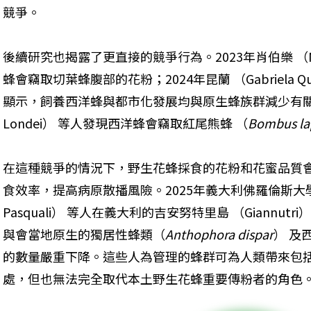
競爭。
後續研究也揭露了更直接的競爭行為。2023年肖伯樂 （Norb
蜂會竊取切葉蜂腹部的花粉；2024年昆蘭 （Gabriela 
顯示，飼養西洋蜂與都市化發展均與原生蜂族群減少有關；同年
Londei） 等人發現西洋蜂會竊取紅尾熊蜂 （
Bombus la
在這種競爭的情況下，野生花蜂採食的花粉和花蜜品質
食效率，提高病原散播風險。2025年義大利佛羅倫斯大學的帕
Pasquali） 等人在義大利的吉安努特里島 （Giannu
與會當地原生的獨居性蜂類（
Anthophora dispar
） 及
的數量嚴重下降。這些人為管理的蜂群可為人類帶來包
處，但也無法完全取代本土野生花蜂重要傳粉者的角色