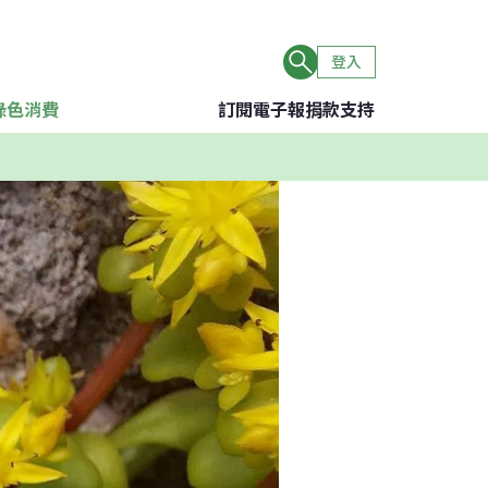
登入
綠色消費
訂閱電子報
捐款支持