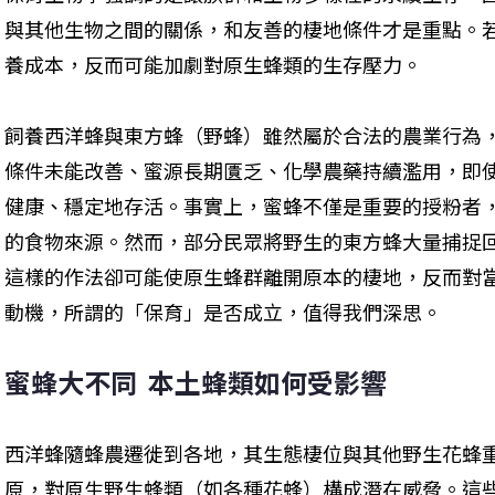
與其他生物之間的關係，和友善的棲地條件才是重點。
養成本，反而可能加劇對原生蜂類的生存壓力。
飼養西洋蜂與東方蜂（野蜂）雖然屬於合法的農業行為
條件未能改善、蜜源長期匱乏、化學農藥持續濫用，即
健康、穩定地存活。事實上，蜜蜂不僅是重要的授粉者
的食物來源。然而，部分民眾將野生的東方蜂大量捕捉
這樣的作法卻可能使原生蜂群離開原本的棲地，反而對
動機，所謂的「保育」是否成立，值得我們深思。
蜜蜂大不同  本土蜂類如何受影響
西洋蜂隨蜂農遷徙到各地，其生態棲位與其他野生花蜂
原，對原生野生蜂類（如各種花蜂）構成潛在威脅。這