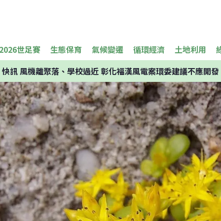
2026世足賽
生態保育
氣候變遷
循環經濟
土地利用
快訊
風機離聚落、學校過近 彰化福漢風電案環委建議不應開發