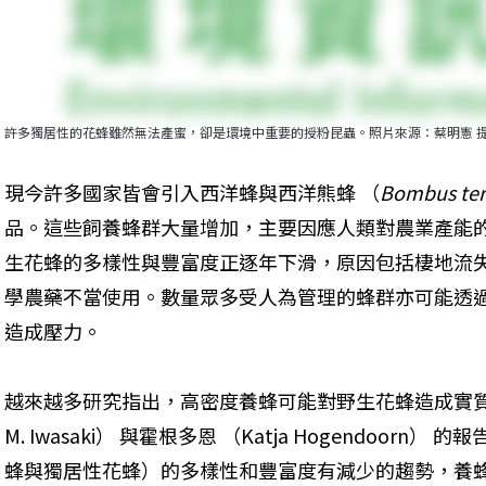
許多獨居性的花蜂雖然無法產蜜，卻是環境中重要的授粉昆蟲。照片來源：蔡明憲 
現今許多國家皆會引入西洋蜂與西洋熊蜂 （
Bombus terr
品。這些飼養蜂群大量增加，主要因應人類對農業產能
生花蜂的多樣性與豐富度正逐年下滑，原因包括棲地流
學農藥不當使用。數量眾多受人為管理的蜂群亦可能透
造成壓力。
越來越多研究指出，高密度養蜂可能對野生花蜂造成實質影響
M. Iwasaki） 與霍根多恩 （Katja Hogendoo
蜂與獨居性花蜂）的多樣性和豐富度有減少的趨勢，養