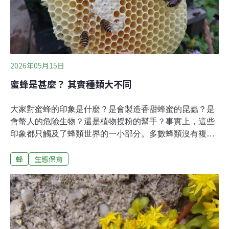
2026年05月15日
蜜蜂是甚麼？ 其實種類大不同
大家對蜜蜂的印象是什麼？是會製造香甜蜂蜜的昆蟲？是
會螫人的危險生物？還是植物授粉的幫手？事實上，這些
印象都只觸及了蜂類世界的一小部分。多數蜂類沒有複雜
的社會行為，驚戒行為及攻擊性極低，也不會產蜜。眾多
蜂
生態保育
蜂類中，只有分類於蜜蜂科 （Apidae） 蜜蜂屬 （Apis）
的才能稱為蜜蜂 （honey bee）。全球目前已知的蜜蜂共
有九種，其中能被人為飼養、透過管理技術提高蜂群數量
與蜂產品產量與品質的，主要是東方蜂（Apis cerana，台
灣俗稱野蜂）與西洋蜂（Apis mellifera）。蜜蜂的歷史 西
洋蜂怎麼來到台灣？東方蜂是台灣的原生種，而西洋蜂則