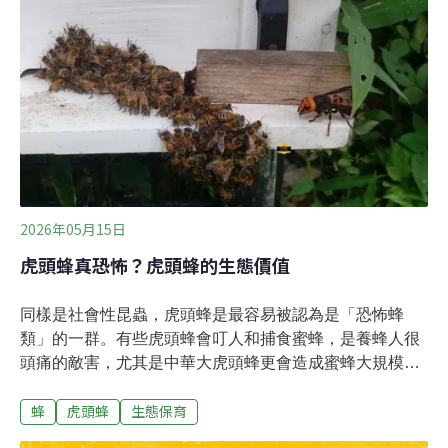
生存，牠們需自由飛行採集花蜜、花粉與水源，有些種類
甚至會捕食其他小型節肢動物。也因此，單純增加蜂群數
量，並不能取代對棲地與生態系整體條件的改善。保育生
物學強調的是讓族群和生物多樣性的永續生存，因此要能
保育蜜蜂和各種蜂類，維繫與其他生物之間的關係，和友
善的棲地條件才是重點。若盲目擴張蜂群規模，不但會增
加飼養成本，反而可能加劇對原生蜂類的生存壓力。飼養
西洋蜂與東方蜂（野蜂）雖然屬於合法的農業行為，卻不
必然等同於保育行動。若環境條件未能改善、蜜源長期匱
乏、
2026年05月15日
虎頭蜂真恐怖？虎頭蜂的生態價值
同樣是社會性昆蟲，虎頭蜂是最容易被認為是「恐怖蜂
類」的一群。有些虎頭蜂會叮人和捕食蜜蜂，是養蜂人很
頭痛的敵害，尤其是中華大虎頭蜂更會造成蜜蜂大規模死
亡，少數幾種較兇的虎頭蜂也有叮死人的記錄。然而，虎
蜂
虎頭蜂
生態保育
頭蜂並非只有令人畏懼的一面。牠們在生態系中仍扮演著
重要角色，也並非一旦被虎頭蜂螫傷，就一定會造成致命