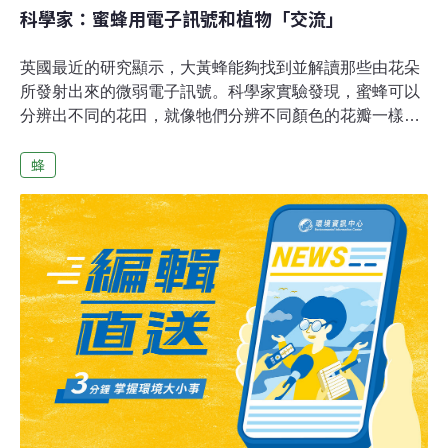
科學家：蜜蜂用電子訊號和植物「交流」
英國最近的研究顯示，大黃蜂能夠找到並解讀那些由花朵
所發射出來的微弱電子訊號。科學家實驗發現，蜜蜂可以
分辨出不同的花田，就像牠們分辨不同顏色的花瓣一樣，
電子訊號也可以讓牠們知道一朵花是不是有其他蜜蜂停留
蜂
過。對於蜜蜂是怎麼偵測到電磁場的，目前仍不得而知，
但科學家懷疑靜電會使蜜蜂身上的毛髮豎立起來。已知的
是，花朵是用明亮的顏色、形狀和誘人的香味來吸引授粉
昆蟲。科學家相信電子訊號可能提供蜜蜂與花朵間更深一
層次的交流。此項研究計劃主持人、英國布里斯托大學教
授Daniel Robert說道：「這個神奇的交流方法告訴了我
們，花朵可能有能力告知它的授粉者花蜜的確切位置，與
儲藏花粉的地點。」這份研究發表在22日出版的最新一期
線上版《科學》雜誌中。我們已知植物會發射微弱的負電
磁場，這個情況下，在空中飛行時蜜蜂必須要帶著200伏
特的正極電磁場。當帶電的蜜蜂接近花朵時，這兩股相反
的電位並不足以產生火花，但仍可以被