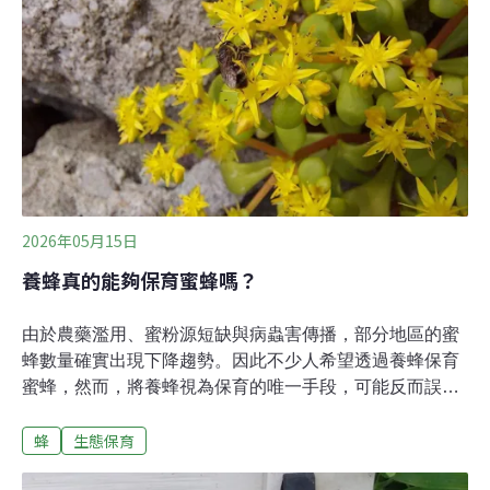
是在日治時期由日本引入，至今已成為全球養蜂業中最廣
泛飼養的蜂種。西洋蜂雖然具有極高的經濟價值，但西洋
蜂在台灣若缺乏人為照顧，其實很難在自然環境中建立穩
定族群，也容易因蜂蟹蟎寄生、虎頭蜂捕食或蜜粉源不足
而導致整群滅亡。
2026年05月15日
養蜂真的能夠保育蜜蜂嗎？
由於農藥濫用、蜜粉源短缺與病蟲害傳播，部分地區的蜜
蜂數量確實出現下降趨勢。因此不少人希望透過養蜂保育
蜜蜂，然而，將養蜂視為保育的唯一手段，可能反而誤導
保育方向。在保育生物學中，保育包含域內保育（in-situ
蜂
生態保育
conservation）與域外保育 （ex-situ conservation），兩
者缺一不可。然而蜂類不同於籠養動物，無法與環境隔絕