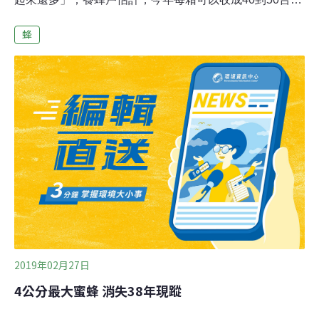
斤，產地價每台斤250元到300元。雖然今年龍眼花蜜收成
蜂
不錯，但是市場行情卻空前混亂，養蜂協會前理事長江順
良指出，同樣標榜龍眼花蜜，多數專業養蜂業者堅持賣一
斤300、有人因產量過剩打八折，卻也有砍掉3分之一價格
賣一斤200元甚至更低，遭質疑混入低價進口工業蜜。全
國國產蜂蜜評鑑特等獎得主、養蜂20多年的蜂農田偉志
說，現在有不肖業者用起雲劑讓假蜂蜜產生細泡沫，已較
難辨別；今年的蜂蜜價格、品質因產量提升、加上進口蜜
大增而混亂不堪、良莠不齊；現在消費者重視食品安全，
政府正在推廣國產蜂蜜產銷履歷驗證。
2019年02月27日
4公分最大蜜蜂 消失38年現蹤