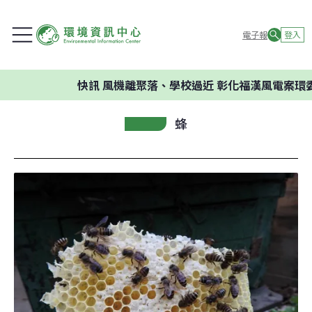
電子報
登入
快訊
風機離聚落、學校過近 彰化福漢風電案環委建
蜂