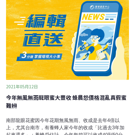
後果。虎頭蜂價值在哪裡？虎頭蜂是會捕捉小昆蟲做為幼
蟲的食物，因此能控制環境中小型節肢動物的數量，對於
維持生態的穩定有著一定的影響力。除此之外，牠們其實
也會訪花並吸食花蜜，同時幫助野生植物傳布花粉，也因
牠們為會採集植物分泌的甜味、含糖物質，例如花蜜、光
臘樹的樹液以及熟透的水果，像是龍眼、荔枝、鳳梨等等
以補充熱量，因此虎頭蜂也參與自然界的物質循環。在某
些文化與地區，虎頭蜂甚至被視為經濟昆蟲。虎頭蜂的幼
蟲與蛹被一些人視為美味，成蜂則可泡酒，因此有人會刻
意到野外摘除蜂巢。然而，並非所有虎頭蜂巢都必須移
除。
2021年05月12日
今年無風無雨龍眼蜜大豐收 蜂農怨價格混亂真假蜜
難辨
南部龍眼花蜜因今年花期無風無雨、收成是去年4倍以
上，尤其台南市，有養蜂人家今年的收成「比過去3年加
起來還多」；養蜂戶估計，今年每箱可以收成40到50台