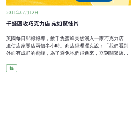
2011年07月12日
千蜂圍攻巧克力店 宛如驚悚片
英國每日郵報報導，數千隻蜜蜂突然湧入一家巧克力店，
迫使店家關店兩個半小時。商店經理渥克說︰「我們看到
外面有成群的蜜蜂，為了避免牠們飛進來，立刻關緊店
門。」附近遊客資訊中心主管丁吉爾察覺到群蜂亂舞後，
蜂
找來養蜂人。她說︰「沒有人知道蜂群來自何方，但可能
源自一個大蜂房。」養蜂人將蜂群收集進一個硬紙盒，然
後將紙盒放在地上，再慢慢誘導其他蜜蜂跟著飛進紙盒。
前後歷經三個小時，才結束這場宛如驚悚電影的惡夢。金
塞認為蜂群可能是被巧克力的香甜氣味引來的，但養蜂人
說，群蜂是為了保護一隻被逐出蜂巢的女王蜂，才蜂湧而
出。