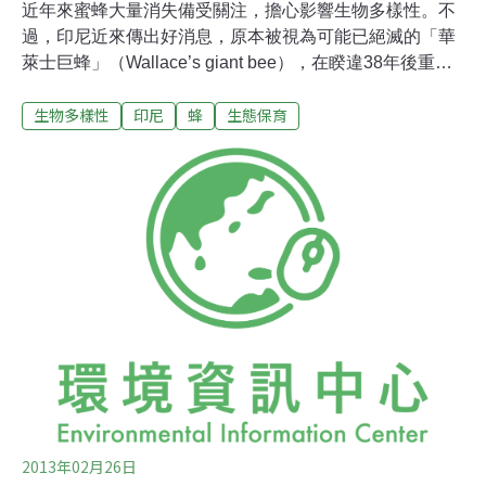
近年來蜜蜂大量消失備受關注，擔心影響生物多樣性。不
過，印尼近來傳出好消息，原本被視為可能已絕滅的「華
萊士巨蜂」（Wallace’s giant bee），在睽違38年後重新
現蹤，重燃保育希望。華萊士巨蜂是全球體型最壯碩的蜜
生物多樣性
印尼
蜂
生態保育
蜂，大小有如成人的大拇指，相當於歐洲蜜蜂的四倍，身
長約4公分、翼展約6公分，已被國際自然保護聯盟列入
「易危」（vulnerable）物種。國際生態專家在上月25日
捕獲野生巨蜂，並公布相關影片與照片。攝影師博爾特
（Clay Bolt）說：「當自然世界傳出都是壞消息時，這
（發現巨蜂）給我帶來希望。」
2013年02月26日