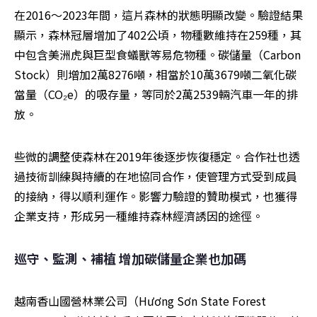
在2016～2023年間，這片森林的狀態明顯改變。驗證結果
顯示，森林冠層增加了402公頃，物種數維持在259種，其
中包含美洲虎與巨型食蟻獸等易危物種。碳儲量（Carbon 
Stock）則增加2萬8276噸，相當於10萬3679噸二氧化碳
當量（CO₂e）的吸存量，等同於2萬2539輛汽車一年的排
放。
些微的調整使森林在2019年後逐步恢復穩定。合作社也透
過技術訓練與持續的在地協同合作，使管理方式受到成員
的接納，得以順利運作。影響力驗證的贊助模式，也獲得
企業支持，形成另一種維持森林經濟誘因的途徑。
巡守、監測、補植 增加碳儲量企業也加碼
越南香山國營林業公司（Hương Sơn State Forest 