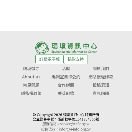
訂閱電子報
捐款支持
環境徵才
活動
關於我們
About us
編輯室自律公約
網站授權條款
常見問題
合作媒體
投稿須知
隱私權政策
獲獎紀錄
意見回饋
© Copyright 2026 環境資訊中心 版權所有
公益勸募字號：
衛部救字第1141364365號
服務信箱：
service@tnf.org.tw
投稿信箱：
infor@e-info.org.tw