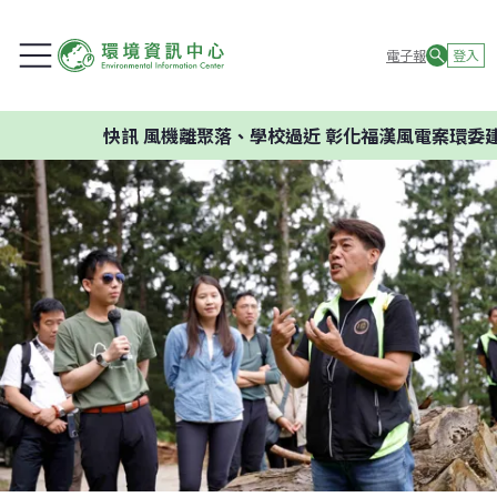
電子報
登入
快訊
風機離聚落、學校過近 彰化福漢風電案環委建議不應開