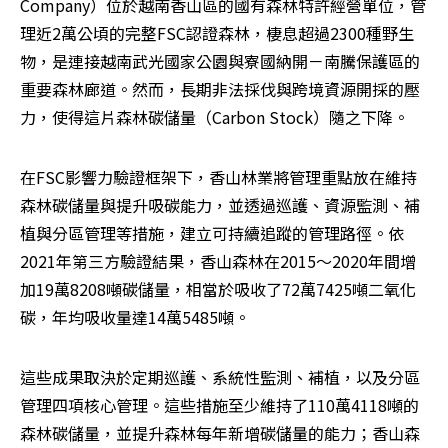
Company）位於越南香山區的國有森林特許經營單位，管
理近2萬公頃的完整FSC認證森林，棲息超過2300種野生
物，是連接越南武光國家公園與寮國納開－南騰保護區的
重要森林廊道。然而，長期非法採伐與跨境資源開採的壓
力，使得這片森林碳儲量（Carbon Stock）隨之下降。
在FSC影響力驗證框架下，香山林業將管理重點放在維持
森林碳儲量與提升吸碳能力，並透過巡護、資源監測、補
植與分區管理等措施，建立可持續追蹤的管理路徑。依
2021年第三方驗證結果，香山森林在2015～2020年間增
加19萬8208噸碳儲量，相當於吸收了72萬7425噸二氧化
碳，年均吸收量達14萬5485噸。
這些成果取決於定期巡護、系統性監測、補植，以及分區
管理四項核心管理。這些措施至少維持了110萬4118噸的
森林碳儲量，並提升森林每年新增碳儲量的能力；香山森