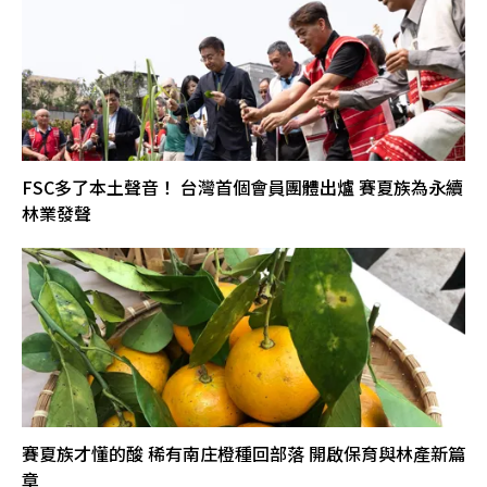
FSC多了本土聲音！ 台灣首個會員團體出爐 賽夏族為永續
林業發聲
賽夏族才懂的酸 稀有南庄橙種回部落 開啟保育與林產新篇
章