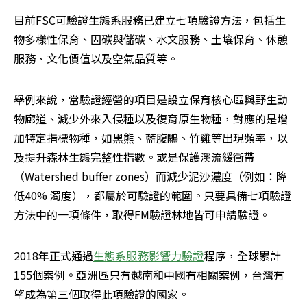
目前FSC可驗證生態系服務已建立七項驗證方法，包括生
物多樣性保育、固碳與儲碳、水文服務、土壤保育、休憩
服務、文化價值以及空氣品質等。
舉例來說，當驗證經營的項目是設立保育核心區與野生動
物廊道、減少外來入侵種以及復育原生物種，對應的是增
加特定指標物種，如黑熊、藍腹鷴、竹雞等出現頻率，以
及提升森林生態完整性指數。或是保護溪流緩衝帶
（Watershed buffer zones）而減少泥沙濃度（例如：降
低40% 濁度），都屬於可驗證的範圍。只要具備七項驗證
方法中的一項條件，取得FM驗證林地皆可申請驗證。
2018年正式通過
生態系服務影響力驗證
程序，全球累計
155個案例。亞洲區只有越南和中國有相關案例，台灣有
望成為第三個取得此項驗證的國家。