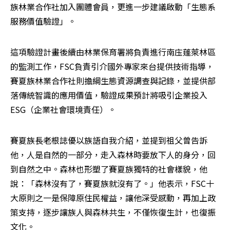
族林業合作社加入團體會員，更進一步建議啟動「生態系
服務價值驗證」。
這項驗證計畫後續由林業保育署將負責進行南庒蓬萊林區
的監測工作，FSC負責引介國外專家來台提供技術指導，
賽夏族林業合作社則擔綱生態資源調查與記錄，並提供部
落傳統智識的應用價值，驗證成果預計將吸引企業投入
ESG（企業社會環境責任）。
賽夏族長老根誌優以族語自我介紹，並提到祖父曾告訴
他，人是自然的一部分，走入森林時要放下人的身分，回
到自然之中。森林也形塑了賽夏族獨特的社會樣貌，他
說：「森林沒有了，賽夏族就沒有了。」他表示，FSC十
大原則之一是保障原住民權益，讓他深受感動，再加上政
策支持，逐步讓族人與森林共生，不僅恢復生計，也復振
文化。