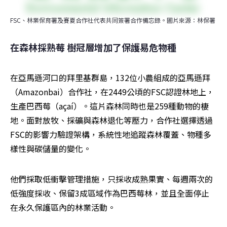
FSC、林業保育署及賽夏合作社代表共同簽署合作備忘錄。圖片來源：林保署
在森林採熟莓 樹冠層增加了保護易危物種
在亞馬遜河口的拜里基群島，132位小農組成的亞馬遜拜
（Amazonbai）合作社，在2449公頃的FSC認證林地上，
生產巴西莓（açaí）。這片森林同時也是259種動物的棲
地。面對放牧、採礦與森林退化等壓力，合作社選擇透過
FSC的影響力驗證架構，系統性地追蹤森林覆蓋、物種多
樣性與碳儲量的變化。
他們採取低衝擊管理措施，只採收成熟果實、每週兩次的
低強度採收、保留3成區域作為巴西莓林，並且全面停止
在永久保護區內的林業活動。 