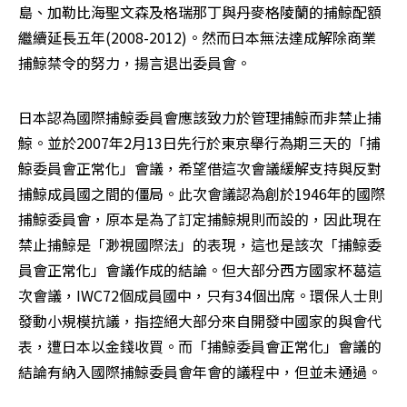
島、加勒比海聖文森及格瑞那丁與丹麥格陵蘭的捕鯨配額
繼續延長五年(2008-2012)。然而日本無法達成解除商業
捕鯨禁令的努力，揚言退出委員會。
日本認為國際捕鯨委員會應該致力於管理捕鯨而非禁止捕
鯨。並於2007年2月13日先行於東京舉行為期三天的「捕
鯨委員會正常化」會議，希望借這次會議緩解支持與反對
捕鯨成員國之間的僵局。此次會議認為創於1946年的國際
捕鯨委員會，原本是為了訂定捕鯨規則而設的，因此現在
禁止捕鯨是「渺視國際法」的表現，這也是該次「捕鯨委
員會正常化」會議作成的結論。但大部分西方國家杯葛這
次會議，IWC72個成員國中，只有34個出席。環保人士則
發動小規模抗議，指控絕大部分來自開發中國家的與會代
表，遭日本以金錢收買。而「捕鯨委員會正常化」會議的
結論有納入國際捕鯨委員會年會的議程中，但並未通過。