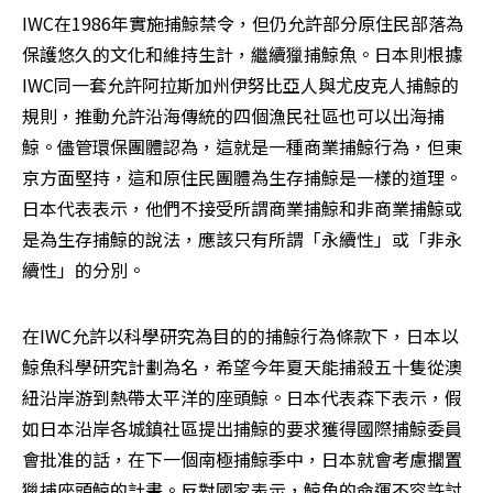
IWC在1986年實施捕鯨禁令，但仍允許部分原住民部落為
保護悠久的文化和維持生計，繼續獵捕鯨魚。日本則根據
IWC同一套允許阿拉斯加州伊努比亞人與尤皮克人捕鯨的
規則，推動允許沿海傳統的四個漁民社區也可以出海捕
鯨。儘管環保團體認為，這就是一種商業捕鯨行為，但東
京方面堅持，這和原住民團體為生存捕鯨是一樣的道理。
日本代表表示，他們不接受所謂商業捕鯨和非商業捕鯨或
是為生存捕鯨的說法，應該只有所謂「永續性」或「非永
續性」的分別。
在IWC允許以科學研究為目的的捕鯨行為條款下，日本以
鯨魚科學研究計劃為名，希望今年夏天能捕殺五十隻從澳
紐沿岸游到熱帶太平洋的座頭鯨。日本代表森下表示，假
如日本沿岸各城鎮社區提出捕鯨的要求獲得國際捕鯨委員
會批准的話，在下一個南極捕鯨季中，日本就會考慮擱置
獵捕座頭鯨的計畫。反對國家表示，鯨魚的命運不容許討