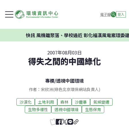
電子報
登入
快訊
風機離聚落、學校過近 彰化福漢風電案環委建議
2007年08月03日
得失之間的中國綠化
專欄
/
透視中國環境
作者：宋欣洲(綠色北京環保網站負責人)
沙漠化
土地利用
森林
沙塵暴
氣候變遷
生物多樣性
透視中國環境
生態保育