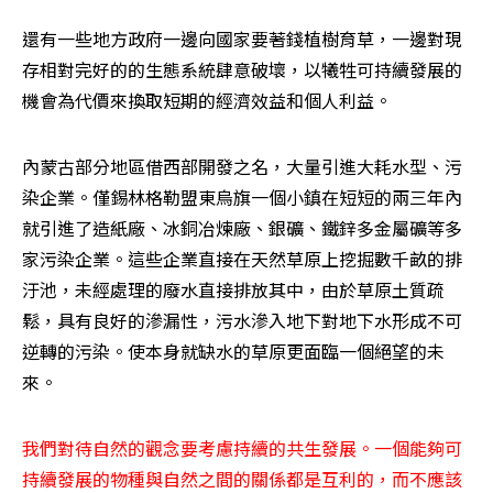
還有一些地方政府一邊向國家要著錢植樹育草，一邊對現
存相對完好的的生態系統肆意破壞，以犧牲可持續發展的
機會為代價來換取短期的經濟效益和個人利益。
內蒙古部分地區借西部開發之名，大量引進大耗水型、污
染企業。僅錫林格勒盟東烏旗一個小鎮在短短的兩三年內
就引進了造紙廠、冰銅冶煉廠、銀礦、鐵鋅多金屬礦等多
家污染企業。這些企業直接在天然草原上挖掘數千畝的排
汙池，未經處理的廢水直接排放其中，由於草原土質疏
鬆，具有良好的滲漏性，污水滲入地下對地下水形成不可
逆轉的污染。使本身就缺水的草原更面臨一個絕望的未
來。
我們對待自然的觀念要考慮持續的共生發展。一個能夠可
持續發展的物種與自然之間的關係都是互利的，而不應該