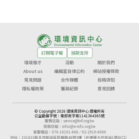
訂閱電子報
捐款支持
環境徵才
活動
關於我們
About us
編輯室自律公約
網站授權條款
常見問題
合作媒體
投稿須知
隱私權政策
獲獎紀錄
意見回饋
© Copyright 2026 環境資訊中心 版權所有
公益勸募字號：
衛部救字第1141364365號
服務信箱：
service@tnf.org.tw
投稿信箱：
infor@e-info.org.tw
客服電話：070-10101-666／02-2910-6000
地址：231023新北市新店區民權路48號3樓（近捷運大坪林站1號出口）