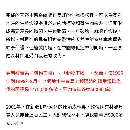
完整的天然生態系統擁有良好的生物多樣性，可以為其它
地區的生態恢復提供必要的動植物和微生物來源，但其形
成需要漫長的時間，生態脆弱，一旦破壞，就很難恢復。
所以，對現存的具有相對完整性的天然生態系統本應優先
給予保護。但遺憾的是，在中國綠化造林的同時，一些原
始森林卻遭受到瘋狂的砍伐。
雲南被譽為「植物王國」、「動物王國」。然而，僅1995
年到1998年9月，七個地州林業局上報匯總的遭受濫砍濫
伐的面積是1776,600多畝，平均每年毀林500000畝！
2001年，在新疆伊犁河谷的原始森林裏，幾位國有林場負
責人竟雇傭上百民工，大肆砍伐林木，盜伐數量達9000多
立方米。