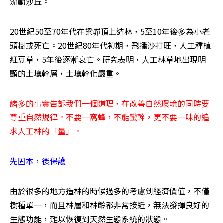
流動沙丘。
20世紀50至70年代在梁峁頂上造林，5至10年後多為小老
頭樹或死亡。20世紀80年代初期，飛播沙打旺，人工種植
紅豆草，5年後逐漸衰亡。研究表明，人工林草地出現明
顯的土壤幹層，土壤幹化嚴重。
諸多的事實告訴我們一個道理，在改善自然環境的同時要
尊重自然規律。不要一窩蜂，不能蠻幹，更不要一味的追
求人工林的「量」。
先固本，後保護
由於很多的地方造林的時候過多的考慮到經濟價值，不僅
樹種單一，而且林層和林齡都非常接近，無法發揮良好的
生態功能，難以恢復到天然生態系統的狀態。