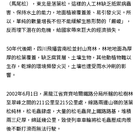
（馬尾松），東北是落葉松。這樣的人工林缺乏抵禦病蟲
害、保持水土的能力，地面植被覆蓋差、易引發火災。所
以，單純的數量增長不但不能緩解生態形勢的「嚴峻」，
反而埋下潛在的危機，給國家帶來巨大的經濟損失。
50年代後期，四川飛播雲南松並封山育林，林地地面為厚
厚的松葉覆蓋，缺乏腐質層、土壤生物，其他動植物難以
生存，乾燥的環境頻發火災，土壤也遭受雨水沖刷的影
響。
2002年6月1日，黑龍江省齊齊哈爾鐵路分局所轄的松樹林
至翠峰之間的211公里至215公里處，線路兩邊山嶺的落葉
松純林，松毛蟲肆虐，大量的松毛蟲爬上鐵路路基，堆積
兩三尺厚，綿延幾公里，致使列車車輪將松毛蟲壓成肉漿
後不斷打滑而無法行駛。