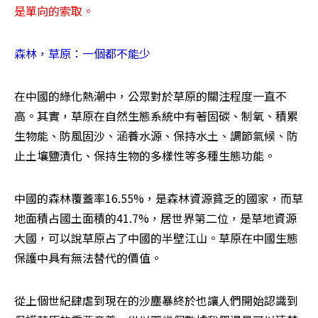
是單向的索取。
森林，草原：一個都不能少
在中國的綠化熱潮中，公眾對於草原的關注程度一直不
高。其實，草原在自然生態系統中有著固碳、制氧、積累
生物能、防風固沙、涵養水源、保持水土、調節氣候、防
止土壤鹽漬化、保持生物的多樣性等多種生態功能。
中國的森林覆蓋率16.55%，是森林資源貧乏的國家，而草
地面積占國土面積的41.7%，居世界第二位，是草地資源
大國，可以說草原占了中國的半壁江山。草原在中國生態
保護中具有無法替代的價值。
從上個世紀肆虐到現在的沙塵暴終於也讓人們開始認識到