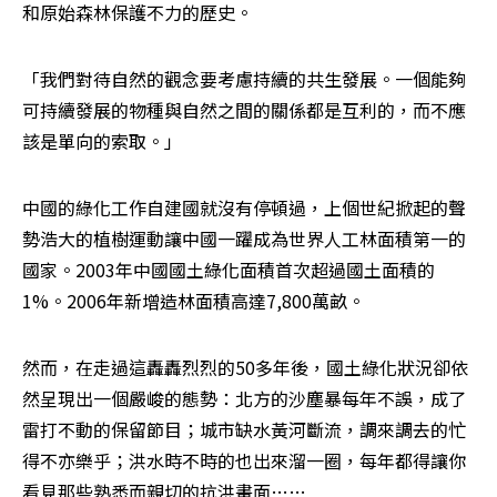
和原始森林保護不力的歷史。
「我們對待自然的觀念要考慮持續的共生發展。一個能夠
可持續發展的物種與自然之間的關係都是互利的，而不應
該是單向的索取。」
中國的綠化工作自建國就沒有停頓過，上個世紀掀起的聲
勢浩大的植樹運動讓中國一躍成為世界人工林面積第一的
國家。2003年中國國土綠化面積首次超過國土面積的
1%。2006年新增造林面積高達7,800萬畝。
然而，在走過這轟轟烈烈的50多年後，國土綠化狀況卻依
然呈現出一個嚴峻的態勢：北方的沙塵暴每年不誤，成了
雷打不動的保留節目；城市缺水黃河斷流，調來調去的忙
得不亦樂乎；洪水時不時的也出來溜一圈，每年都得讓你
看見那些熟悉而親切的抗洪畫面……