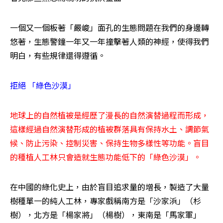
一個又一個板著「嚴峻」面孔的生態問題在我們的身邊轉
悠著，生態警鐘一年又一年撞擊著人類的神經，使得我們
明白，有些規律還得遵循。
拒絕 「綠色沙漠」
地球上的自然植被是經歷了漫長的自然演替過程而形成，
這樣經過自然演替形成的植被群落具有保持水土、調節氣
候、防止污染、控制災害、保持生物多樣性等功能。盲目
的種植人工林只會造就生態功能低下的「綠色沙漠」。
在中國的綠化史上，由於盲目追求量的增長，製造了大量
樹種單一的純人工林，專家戲稱南方是「沙家浜」（杉
樹），北方是「楊家將」（楊樹），東南是「馬家軍」