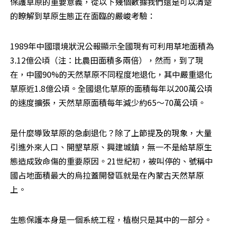
保護草原的重要意義，從以下幾個數據我們還是可以清楚
的瞭解到草原生態正在面臨的嚴峻考驗：
1989年中國環境狀況公報顯示全國現有可利用草地面積為
3.12億公頃（注：比農田面積多兩倍），然而，到了現
在，中國90%的天然草原不同程度地退化，其中嚴重退化
草原近1.8億公頃。全國退化草原的面積每年以200萬公頃
的速度擴張，天然草原面積每年減少約65～70萬公頃。
是什麼導致草原的急劇退化？除了上節提及的現象，大量
引進外來人口、開墾草原、興建城鎮，無一不是給草原生
態造成致命傷的重要原因。21世紀初，被叫停的、號稱中
國占地面積最大的烏拉蓋開發區就是在內蒙古天然草原
上。
生態保護本身是一個系統工程，植樹只是其中的一部分。