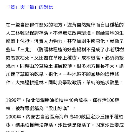
「質」與「量」的對比
在一些自然條件惡劣的地方，違背自然規律而盲目種植的
人工林難以保證存活。不但無法改善環境，還給當地的生
態背上包袱，浪費人力物力，甚至加劇生態惡化。就像早
些年「三北」（防護林種植的好些楊樹不是成了小老頭樹
或者就枯死。又比如在草原上種樹，成本很高，必須頻繁
澆水，同時由於草原土壤層較薄，很多地方樹長不大，還
加速了草原的乾旱、退化。一些地區不顧當地的環境條
件，大搞退耕還林。同時為爭取政績，單純的追求數量。
1999年，陝北清澗縣油松造林40余萬株，僅存活100餘
株，被群眾戲稱為“梁山好漢”。 

2000年，內蒙古自治區烏海市將400畝固定沙丘推平種柏
樹，結果柏樹無法存活，沙丘倒是復活了，固定沙丘變成