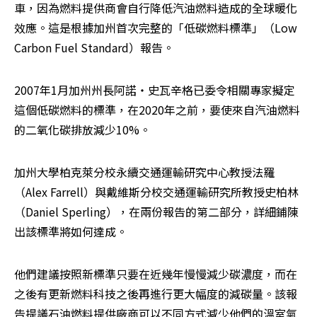
車，因為燃料提供商會自行降低汽油燃料造成的全球暖化
效應。這是根據加州首次完整的「低碳燃料標準」（Low 
Carbon Fuel Standard）報告。
2007年1月加州州長阿諾‧史瓦辛格已委令相關專家擬定
這個低碳燃料的標準，在2020年之前，要使來自汽油燃料
的二氧化碳排放減少10%。
加州大學柏克萊分校永續交通運輸研究中心教授法羅
（Alex Farrell）與戴維斯分校交通運輸研究所教授史柏林
（Daniel Sperling），在兩份報告的第二部分，詳細鋪陳
出該標準將如何達成。
他們建議按照新標準只要在近幾年慢慢減少碳濃度，而在
之後有更新燃料科技之後再進行更大幅度的減碳量。該報
告提議石油燃料提供廠商可以不同方式減少他們的溫室氣