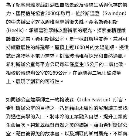
為了紀念碧雅翠絲對湖區自然景致及傳統生活與保存的努
力，國民信託協會2000年啟用，位於斯溫登（Swindon）
的中央辦公室就以碧雅翠絲婚後夫姓，命名為希利斯
(Heelis)。承續碧雅翠絲以藝術家的眼光，探索並積極維
護自然之美，希利斯辦公室，是一棟對環境友善、兼具可
持續發展性的綠建築。屋頂上近1600片的太陽能版，提供
該建築物基本電力需求，挑高玻璃帷幕採光和自然通風，
希利斯辦公室每平方公尺每年僅產生15公斤的二氧化碳，
相較於傳統辦公室的169公斤，在節能與二氧化碳減量
上，展現了創新的可行性。
如同辦公室建築師之一約翰波森（John Pawson）所言，
希利斯辦公室的目標之一乃是藉由永續性的展現讓工業找
到通往美學的入口，將冰冷的工業融入自然、提升工業的
生命層次。碧雅翠絲對自然之美的讚頌，藉由希利斯辦公
室、藉由彼得兔的故事書、以及湖區的鄉村風光，不斷傳