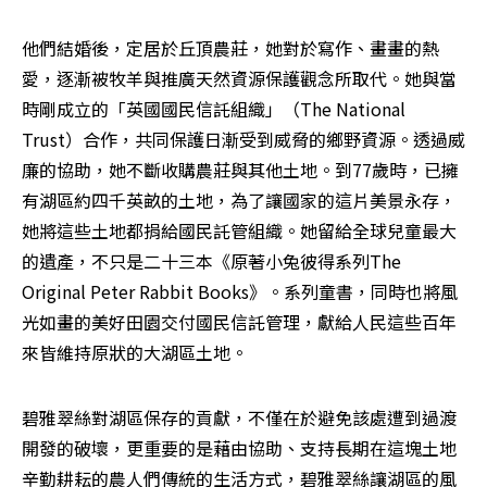
他們結婚後，定居於丘頂農莊，她對於寫作、畫畫的熱
愛，逐漸被牧羊與推廣天然資源保護觀念所取代。她與當
時剛成立的「英國國民信託組織」（The National 
Trust）合作，共同保護日漸受到威脅的鄉野資源。透過威
廉的協助，她不斷收購農莊與其他土地。到77歲時，已擁
有湖區約四千英畝的土地，為了讓國家的這片美景永存，
她將這些土地都捐給國民託管組織。她留給全球兒童最大
的遺產，不只是二十三本《原著小兔彼得系列The 
Original Peter Rabbit Books》。系列童書，同時也將風
光如畫的美好田園交付國民信託管理，獻給人民這些百年
來皆維持原狀的大湖區土地。
碧雅翠絲對湖區保存的貢獻，不僅在於避免該處遭到過渡
開發的破壞，更重要的是藉由協助、支持長期在這塊土地
辛勤耕耘的農人們傳統的生活方式，碧雅翠絲讓湖區的風