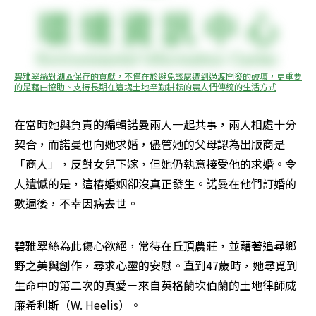
碧雅翠絲對湖區保存的貢獻，不僅在於避免該處遭到過渡開發的破壞，更重要
的是藉由協助、支持長期在這塊土地辛勤耕耘的農人們傳統的生活方式
在當時她與負責的編輯諾曼兩人一起共事，兩人相處十分
契合，而諾曼也向她求婚，儘管她的父母認為出版商是
「商人」，反對女兒下嫁，但她仍執意接受他的求婚。令
人遺憾的是，這樁婚姻卻沒真正發生。諾曼在他們訂婚的
數週後，不幸因病去世。
碧雅翠絲為此傷心欲絕，常待在丘頂農莊，並藉著追尋鄉
野之美與創作，尋求心靈的安慰。直到47歲時，她尋覓到
生命中的第二次的真愛－來自英格蘭坎伯蘭的土地律師威
廉希利斯（W. Heelis）。