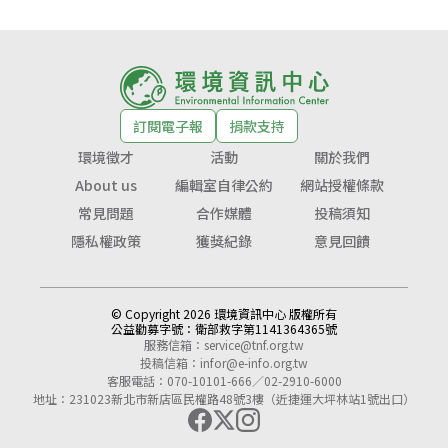
訂閱電子報
捐款支持
環境徵才
活動
關於我們
About us
編輯室自律公約
網站授權條款
常見問題
合作媒體
投稿須知
隱私權政策
獲獎紀錄
意見回饋
© Copyright 2026 環境資訊中心 版權所有
公益勸募字號：
衛部救字第1141364365號
服務信箱：
service@tnf.org.tw
投稿信箱：
infor@e-info.org.tw
客服電話：070-10101-666／02-2910-6000
地址：231023新北市新店區民權路48號3樓（近捷運大坪林站1號出口）