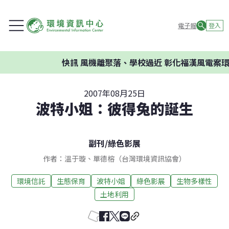
電子報
登入
快訊
風機離聚落、學校過近 彰化福漢風電案環委建
2007年08月25日
波特小姐：彼得兔的誕生
副刊
/
綠色影展
作者：溫于璇、單德榕（台灣環境資訊協會）
環境信託
生態保育
波特小姐
綠色影展
生物多樣性
土地利用