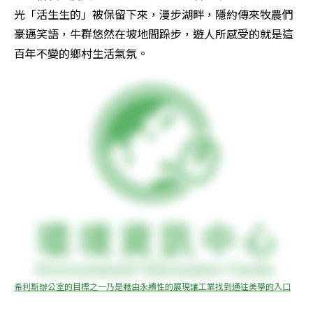
光「活生生的」被保留下來，漫步湖畔，隱約傳來牧農們
豪邁笑語，牛群悠然在坡地間跺步，遊人所感受的就是這
百年不變的鄉村生活氣氛。
希利斯辦公室的目標之一乃是藉由永續性的展現讓工業找到通往美學的入口