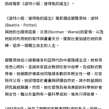
拍成電影《波特小姐：彼得兔的誕生》。
《波特小姐：彼得兔的誕生》電影描述碧雅翠絲．波特
(Beatrix．Potter) 

與她的出版商諾曼．沃恩(Norman．Warne)的愛情，以及
她如何利用她的寫作與畫畫天分，擺脫社會加諸在她的束
縛，追求一個獨立自主的人生。
碧雅翠絲從小過著維多利亞時代的中產階級生活，她有保
母悉心照料，並請來家庭女教師在家中自學。完成制式教
育後，她被期許像其他同階級多數的年輕女性一樣，在家
陪伴父母。她卻埋首於畫畫與研讀自然史，其中對菌類的
研究最感興趣。然而，她也發現到身為業餘的科學熱好者
與女性，難以在當時有一番科學成就，後來只得放棄。
1893年9月，她為了鼓勵前家教老師臥病的長子，因寫一