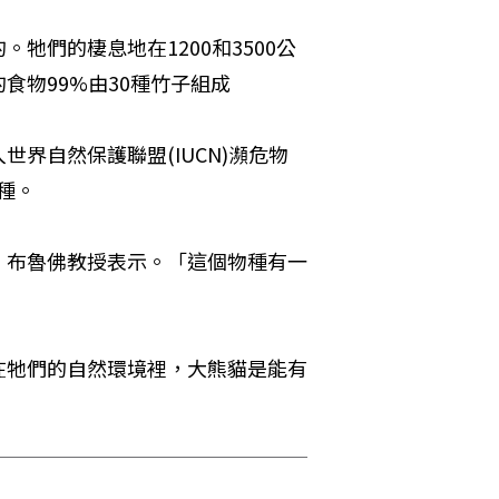
牠們的棲息地在1200和3500公
食物99%由30種竹子組成
界自然保護聯盟(IUCN)瀕危物
物種。
」布魯佛教授表示。「這個物種有一
在牠們的自然環境裡，大熊貓是能有