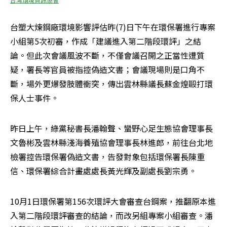
台塑大煉鋼廠環境影響評估昨(7)日下午在環保署進行專案
小組第5次初審，作成「建議進入第二階段環評」之結
論。但此次會議風波不斷，不僅會議召開之正當性遭質
疑，署長等官員被指控偽造文書；會議現場則是口角不
斷，場外更爆發肢體衝突，傳出雲林縣議長蘇金煌毆打環
保人士事件。
昨日上午，綠黨秘書長潘翰聲、蠻野心足生態協會理事長
文魯彬及雲林縣淺海養殖協會理事長林進郎，前往台北地
檢署控告環保署偽造文書，告發對象包括環保署長陳重
信、環保署綜合計畫處處長黃光輝及副處長劉宗勇。
10月1日環保署第156次環評大會審查台鋼案，推翻原本進
入第二階段環評審查的結論，而改另組專案小組審查。潘