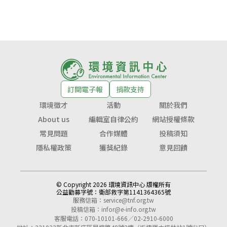
訂閱電子報
捐款支持
環境徵才
活動
關於我們
About us
編輯室自律公約
網站授權條款
常見問題
合作媒體
投稿須知
隱私權政策
獲獎紀錄
意見回饋
© Copyright 2026 環境資訊中心 版權所有
公益勸募字號：
衛部救字第1141364365號
服務信箱：
service@tnf.org.tw
投稿信箱：
infor@e-info.org.tw
客服電話：070-10101-666／02-2910-6000