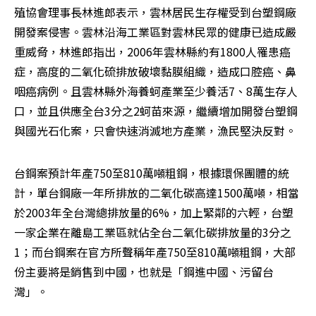
殖協會理事長林進郎表示，雲林居民生存權受到台塑鋼廠
開發案侵害。雲林沿海工業區對雲林民眾的健康已造成嚴
重威脅，林進郎指出，2006年雲林縣約有1800人罹患癌
症，高度的二氧化硫排放破壞黏膜組織，造成口腔癌、鼻
咽癌病例。且雲林縣外海養蚵產業至少養活7、8萬生存人
口，並且供應全台3分之2蚵苗來源，繼續增加開發台塑鋼
與國光石化案，只會快速消滅地方產業，漁民堅決反對。 
台鋼案預計年產750至810萬噸粗鋼，根據環保團體的統
計，單台鋼廠一年所排放的二氧化碳高達1500萬噸，相當
於2003年全台灣總排放量的6%，加上緊鄰的六輕，台塑
一家企業在離島工業區就佔全台二氧化碳排放量的3分之
1；而台鋼案在官方所聲稱年產750至810萬噸粗鋼，大部
份主要將是銷售到中國，也就是「鋼進中國、污留台
灣」。