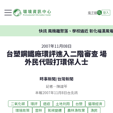
電子報
登入
快訊
風機離聚落、學校過近 彰化福漢風電
2007年11月08日
台塑鋼鐵廠環評進入二階審查 場
外民代毆打環保人士
時事新聞
/
台灣新聞
記者
—
陳誼芩
本報2007年11月8日台北訊
二氧化碳
環評
癌症
土地利用
台塑
循環經濟
環境政策
雲林
氣候變遷
農林漁牧業
漁民