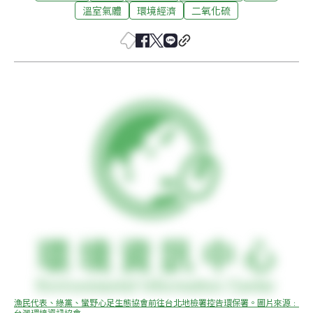
溫室氣體
環境經濟
二氧化硫
漁民代表、綠黨、蠻野心足生態協會前往台北地檢署控告環保署。圖片來源﹕
台灣環境資訊協會