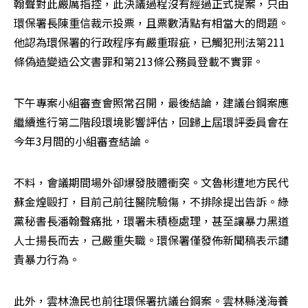
翰聲對此嚴厲指控，此決議過程沒有經過正式提案，只由
環保署長陳重信裁示投票，且票數清點有相當大的問題。
他認為環保署的行政程序有嚴重瑕疵，已觸犯刑法第211
條偽造變造公文書罪和第213條公務員登載不實罪。
下午專案小組審查會照常召開，最後結論，建議台鋼案應
繼續進行第二階段環境影響評估，回歸上屆環評委員會在
今年3月間的小組審查結論。
不料，會議期間場外卻爆發肢體衝突。文魯彬遭地方民代
蘇金煌毆打，目前己前往醫院驗傷，不排除提出告訴。綠
黨秘書長潘翰聲痛批，環署未積極處理，甚至讓暴力黑道
人士揚長而去，己嚴重失職。環保署僅發佈新聞稿表示譴
責暴力行為。
此外，雲林漁民也前往環保署抗議台鋼案。雲林縣淺海養